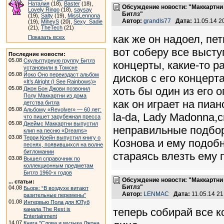
Наталия
(18),
Baster
(18),
Обсуждение новости: "Маккартни 
Lovely Ringo
(18),
saysay
Битлз"
(19),
Salty
(19),
MissLennona
Автор:
grandls77
Дата:
11.05.14 
(19),
MiheyS
(20),
Sexy_Sadie
(21),
TheTech
(21)
как же он надоел, пет
Показать всех
вот соберу все высту
Последние новости:
05.08
Скульптурную группу Битлз
концерты, какие-то р
установили в Томске
05.08
Йоко Оно переиздаст альбом
дисков с его концерта
«It’s Alright (I See Rainbows)»
05.08
хоть бы один из его 
Джон Бон Джови позвонил
Полу Маккартни из дома
как он играет на пиано
детства битла
05.08
Альбому «Revolver» — 60 лет:
la-da, Lady Madonna,
что пишет зарубежная пресса
05.08
Джеймс Маккартни выпустил
неправильные подборы
клип на песню «Dreams»
03.08
Терри Крейн выпустил книгу о
Кознова и ему подобн
песнях, появившихся на волне
битломании
стараясь влезть ему 
03.08
Вышел справочник по
коллекционным предметам
Битлз 1960-х годов
Обсуждение новости: "Маккартни 
... статьи:
Битлз"
04.08
Бьорк: “В воздухе витают
Автор:
LENMAC
Дата:
11.05.14 2
разительные перемены”
01.08
Интервью Пола для ЮТуб
канала The Rest is
теперь собирай все к
Entertainment
14.07
Книга "Слова и музыка Джона