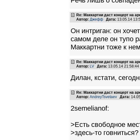
Речь лишь о совпаде
Re: Маккартни даст концерт на а
Автор:
Джефф
Дата:
13.05.14 13
Он интриган: он хоче
самом деле он тупо р
Маккартни тоже к не
Re: Маккартни даст концерт на а
Автор:
LV
Дата:
13.05.14 21:58:4
Дилан, кстати, сегод
Re: Маккартни даст концерт на а
Автор:
AndreyTsvetaev
Дата:
14.0
2semelianof:
>Есть свободное место
>здесь-то говниться?