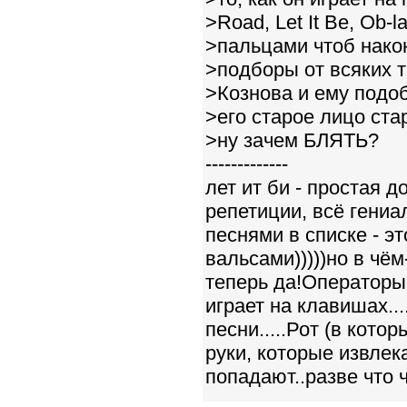
>Road, Let It Be, Ob-l
>пальцами чтоб нако
>подборы от всяких т
>Кознова и ему подоб
>его старое лицо ста
>ну зачем БЛЯТЬ?
-------------
лет ит би - простая д
репетиции, всё гениа
песнями в списке - э
вальсами)))))но в чё
теперь да!Операторы
играет на клавишах...
песни.....Рот (в кото
руки, которые извлек
попадают..разве что ч