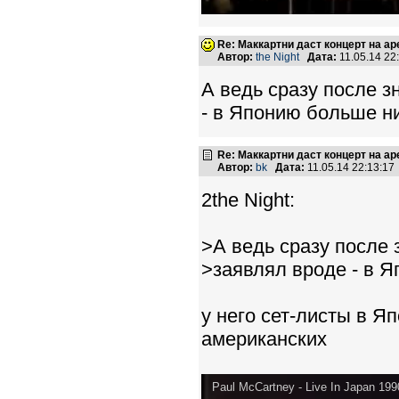
Re: Маккартни даст концерт на а
Автор:
the Night
Дата:
11.05.14 2
А ведь сразу после з
- в Японию больше ни
Re: Маккартни даст концерт на а
Автор:
bk
Дата:
11.05.14 22:13:1
2the Night:
>А ведь сразу после 
>заявлял вроде - в Я
у него сет-листы в Я
американских
Paul McCartney - Live In Japan 19