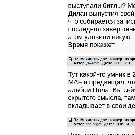
выступали битлы? Мо
Дилан выпустил свой
что собирается запис
последняя завершенн
этом уловили некую 
Время покажет.
Re: Маккартни даст концерт на а
Автор:
Джефф
Дата:
13.05.14 13
Тут какой-то умник в
MAF и предвещал, чт
альбом Пола. Вы сейч
скрытого смысла, там 
вкладывает в свои д
Re: Маккартни даст концерт на а
Автор:
the Night
Дата:
13.05.14 1