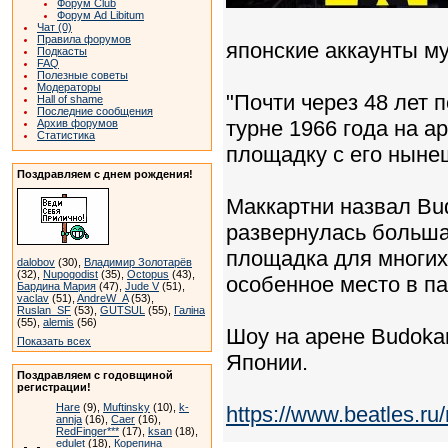
Форум Club
Форум Ad Libitum
Чат (0)
Правила форумов
японские аккаунты муз
Подкасты
FAQ
Полезные советы
Модераторы
"Почти через 48 лет п
Hall of shame
Последние сообщения
турне 1966 года на а
Архив форумов
Статистика
площадку с его нынеш
Поздравляем с днем рождения!
Маккартни назвал Bu
развернулась большая
площадка для многих
dalobov
(30),
Владимир Золотарёв
(32),
Nupogodist
(35),
Octopus
(43),
особенное место в па
Бардина Мария
(47),
Jude V
(51),
vaclav
(51),
AndreW_A
(53),
Ruslan_SF
(53),
GUTSUL
(55),
Галіна
(55),
alemis
(56)
Шоу на арене Budoka
Показать всех
Японии.
Поздравляем с годовщиной
регистрации!
Hare
(9),
Muftinsky
(10),
k-
https://www.beatles.
annja
(16),
Caer
(16),
RedFinger***
(17),
ksan
(18),
edulet
(18),
Корепина