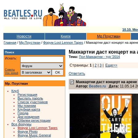
10.10. Мо
Новости
Книги
Мр.Поустман
Главная
/
Мр.Поустман
/
Форум Lost Lennon Tapes
/ Маккартни даст концерт на арен
Маккартни даст концерт на
Поиск
Тема:
Пол Маккартни - тур '2014
Искать:
Страницы:
1
|
2
|
3
|
Еще>>
Советы
Vox populi
Ответить
Маккартни даст концерт на арене
Мр. Поустман
Автор:
Beatles.ru
Дата:
11.05.14 2
Клуб
Регистрация
Выслать пароль
Список участников
Мы помним
Клубная карта
Города
Дни рождения
Юбилеи регистрации
Все форумы
Форум Lost Lennon Tapes
Форум Photo
Форум Music General