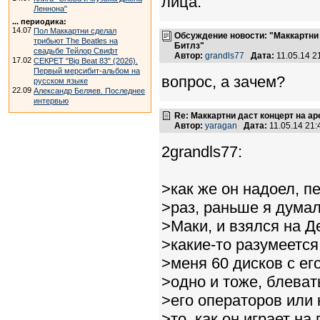
лица.
Леннона"
... периодика:
14.07
Пол Маккартни сделал
Обсуждение новости: "Маккартни 
трибьют The Beatles на
Битлз"
свадьбе Тейлор Свифт
Автор:
grandls77
Дата:
11.05.14 
17.02
СЕКРЕТ "Big Beat 83" (2026).
Первый мерсибит-альбом на
вопрос, а зачем?
русском языке
22.09
Александр Беляев. Последнее
интервью
Re: Маккартни даст концерт на а
Автор:
yaragan
Дата:
11.05.14 21
2grandls77:
>как же он надоел, пе
>раз, раньше я думал
>Маки, и взялся на Д
>какие-то разумеется
>меня 60 дисков с ег
>одно и тоже, блевать
>его операторов или 
>то, как он играет на