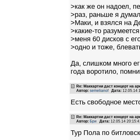
>как же он надоел, пе
>раз, раньше я думал
>Маки, и взялся на Д
>какие-то разумеется
>меня 60 дисков с ег
>одно и тоже, блеват
Да, слишком много ег
года воротило, помни
Re: Маккартни даст концерт на а
Автор:
semelianof
Дата:
12.05.14 
Есть свободное место 
Re: Маккартни даст концерт на а
Автор:
Бри
Дата:
12.05.14 20:15
Тур Пола по битловс