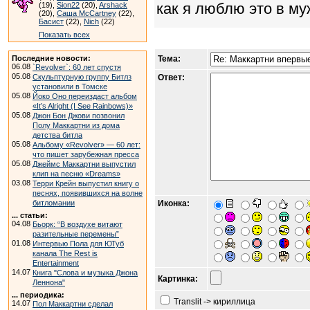
как я люблю это в му
(19),
Sion22
(20),
Arshack
(20),
Саша McCartney
(22),
Басист
(22),
Nich
(22)
Показать всех
Последние новости:
Тема:
06.08
`Revolver`: 60 лет спустя
05.08
Скульптурную группу Битлз
Ответ:
установили в Томске
05.08
Йоко Оно переиздаст альбом
«It’s Alright (I See Rainbows)»
05.08
Джон Бон Джови позвонил
Полу Маккартни из дома
детства битла
05.08
Альбому «Revolver» — 60 лет:
что пишет зарубежная пресса
05.08
Джеймс Маккартни выпустил
клип на песню «Dreams»
03.08
Терри Крейн выпустил книгу о
песнях, появившихся на волне
битломании
Иконка:
... статьи:
04.08
Бьорк: “В воздухе витают
разительные перемены”
01.08
Интервью Пола для ЮТуб
канала The Rest is
Entertainment
14.07
Книга "Слова и музыка Джона
Картинка:
Леннона"
... периодика:
Translit -> кириллица
14.07
Пол Маккартни сделал