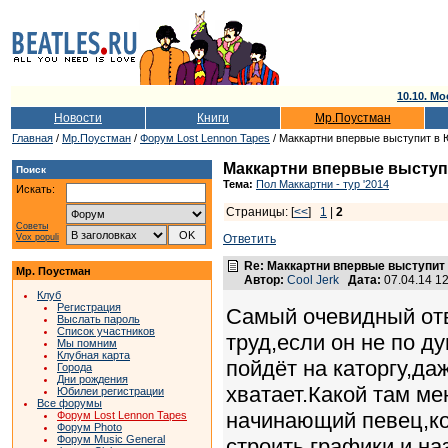
10.10. Мо
Новости
Книги
Мр.Поустман
Главная
/
Мр.Поустман
/
Форум Lost Lennon Tapes
/ Маккартни впервые выступит в
Маккартни впервые выступ
Поиск
Тема:
Пол Маккартни - тур '2014
Искать:
Страницы: [
<<
]
1
|
2
Советы
Vox populi
Ответить
Re: Маккартни впервые выступит
Мр. Поустман
Автор:
Cool Jerk
Дата:
07.04.14 1
Клуб
Регистрация
Самый очевидный от
Выслать пароль
Список участников
труд,если он не по д
Мы помним
Клубная карта
пойдёт на каторгу,да
Города
Дни рождения
хватает.Какой там м
Юбилеи регистрации
Все форумы
начинающий певец,кот
Форум Lost Lennon Tapes
Форум Photo
Форум Music General
строить графики,и на