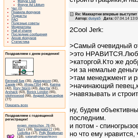
Форум Club
Форум Ad Libitum
Чат (0)
Правила форумов
Re: Маккартни впервые выступит
Подкасты
Автор:
dusya5
Дата:
07.04.14 13:
FAQ
Полезные советы
Модераторы
2Cool Jerk:
Hall of shame
Последние сообщения
Архив форумов
Статистика
>Самый очевидный от
>это НРАВИТСЯ.Любой
Поздравляем с днем рождения!
>каторгой.Кто же доб
>и за немалые деньги
>там менеджмент и р
Евгений Бик
(35),
Димедролл
(36),
>начинающий певец,ко
Zapple
(40),
Игорь7354
(40),
Katrina
(42),
Rory Storm
(43),
AlexYar
(61),
Arshack
(63),
Borick London
(65),
>навязывать и строит
stjohnswood
(66),
Андрей Хрисанфов
(77)
Показать всех
ну, будем объективны
Поздравляем с годовщиной
последним.
регистрации!
и потом - спиногрызо
evgen_menschov_76
(5),
Yurry
(16),
Navigator77
(16),
но что ему нравится, 
Ludo4ka
(17),
Polly Beatloman
(18),
satanafrompashkovo