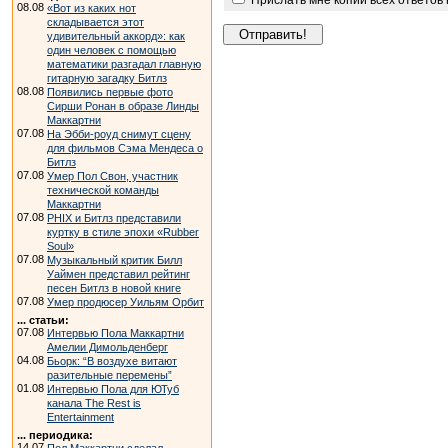
Прислать мне копии всех ответов
08.08
«Вот из каких нот
складывается этот
удивительный аккорд»: как
один человек с помощью
математики разгадал главную
гитарную загадку Битлз
08.08
Появились первые фото
Сирши Ронан в образе Линды
Маккартни
07.08
На Эбби-роуд снимут сцену
для фильмов Сэма Мендеса о
Битлз
07.08
Умер Пол Свон, участник
технической команды
Маккартни
07.08
PHIX и Битлз представили
куртку в стиле эпохи «Rubber
Soul»
07.08
Музыкальный критик Билл
Уаймен представил рейтинг
песен Битлз в новой книге
07.08
Умер продюсер Уильям Орбит
... статьи:
07.08
Интервью Пола Маккартни
Амелии Димольденберг
04.08
Бьорк: “В воздухе витают
разительные перемены”
01.08
Интервью Пола для ЮТуб
канала The Rest is
Entertainment
... периодика:
14.07