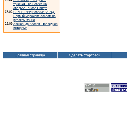
Пол Маккартни сделал
трибьют The Beatles на
свадьбе Тейлор Свифт
17.02
СЕКРЕТ "Big Beat 83" (2026).
Первый мерсибит-альбом на
русском языке
22.09
Александр Беляев. Последнее
интервью
Главная страница
Сделать стартовой