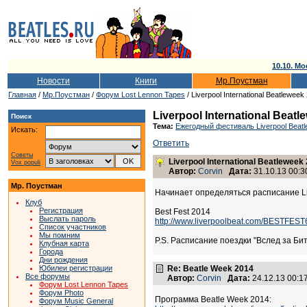
10.10. Мо
Новости
Книги
Мр.Поустман
Главная
/
Мр.Поустман
/
Форум Lost Lennon Tapes
/ Liverpool International Beatleweek
Liverpool International Beatl
Поиск
Тема:
Ежегодный фестиваль Liverpool Beatl
Искать:
Ответить
Советы
Liverpool International Beatleweek
Vox populi
Автор:
Corvin
Дата:
31.10.13 00:3
Мр. Поустман
Начинает определяться расписание Li
Клуб
Регистрация
Best Fest 2014
Выслать пароль
http://www.liverpoolbeat.com/BESTFEST
Список участников
Мы помним
P.S. Расписание поездки "Вслед за Бит
Клубная карта
Города
Дни рождения
Юбилеи регистрации
Re: Beatle Week 2014
Все форумы
Автор:
Corvin
Дата:
24.12.13 00:
Форум Lost Lennon Tapes
Форум Photo
Программа Beatle Week 2014:
Форум Music General