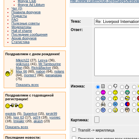
http://www.cavernclub.org/images/festiv
Форум Club
Форум Ad Libitum
Чат (0)
Правила форумов
Подкасты
FAQ
Тема:
Полезные советы
Модераторы
Ответ:
Hall of shame
Последние сообщения
Архив форумов
Статистика
Поздравляем с днем рождения!
Mikich22
(27),
Lesya
(36),
gniknuss
(41),
Mr.Tambourine
Man
(50),
Rick&Backer
(50),
Max 66
(60),
nabon
(64),
nolans
(64),
monter7
(66),
ganapataja
(75)
Показать всех
Иконка:
Поздравляем с годовщиной
регистрации!
egoktis
(5),
Superkot
(15),
igrok99
(16),
Igor 63
(17),
od74
(18),
уоллес
Картинка:
(18),
Impaler
(20),
akash
(23)
Показать всех
Translit -> кириллица
Последние новости: