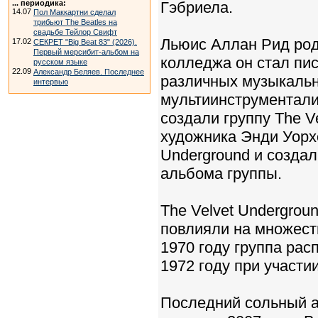
... периодика:
Гэбриела.
14.07
Пол Маккартни сделал
трибьют The Beatles на
свадьбе Тейлор Свифт
Льюис Аллан Рид род
17.02
СЕКРЕТ "Big Beat 83" (2026).
Первый мерсибит-альбом на
колледжа он стал пис
русском языке
22.09
Александр Беляев. Последнее
различных музыкальн
интервью
мультиинструментали
создали группу The V
художника Энди Уорх
Underground и созда
альбома группы.
The Velvet Undergro
повлияли на множеств
1970 году группа рас
1972 году при участи
Последний сольный а