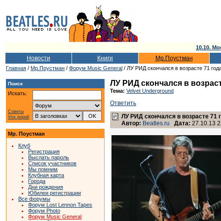
10.10. Мо
Новости
Книги
Мр.Поустман
Главная
/
Мр.Поустман
/
Форум Music General
/ ЛУ РИД скончался в возрасте 71 год
ЛУ РИД скончался в возраст
Поиск
Тема:
Velvet Underground
Искать:
Ответить
Советы
ЛУ РИД скончался в возрасте 71 
Vox populi
Автор:
Beatles.ru
Дата:
27.10.13 2
Мр. Поустман
Клуб
Регистрация
Выслать пароль
Список участников
Мы помним
Клубная карта
Города
Дни рождения
Юбилеи регистрации
Все форумы
Форум Lost Lennon Tapes
Форум Photo
Форум Music General