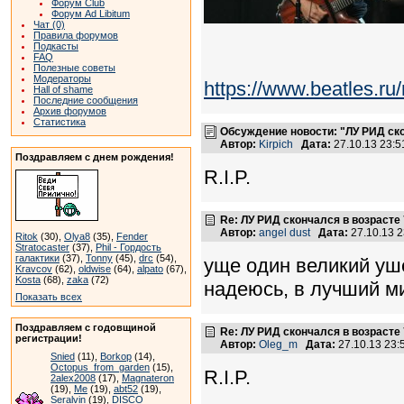
Форум Club
Форум Ad Libitum
Чат (0)
Правила форумов
Подкасты
FAQ
Полезные советы
Модераторы
https://www.beatles.
Hall of shame
Последние сообщения
Архив форумов
Статистика
Обсуждение новости: "ЛУ РИД ско
Автор:
Kirpich
Дата:
27.10.13 23:
Поздравляем с днем рождения!
R.I.P.
Re: ЛУ РИД скончался в возрасте 
Автор:
angel dust
Дата:
27.10.13 
Ritok
(30),
Olya8
(35),
Fender
Stratocaster
(37),
Phil - Гордость
галактики
(37),
Tonny
(45),
drc
(54),
уще один великий уше
Kravcov
(62),
oldwise
(64),
alpato
(67),
Kosta
(68),
zaka
(72)
надеюсь, в лучший м
Показать всех
Поздравляем с годовщиной
Re: ЛУ РИД скончался в возрасте 
регистрации!
Автор:
Oleg_m
Дата:
27.10.13 23
Snied
(11),
Borkop
(14),
Octopus_from_garden
(15),
R.I.P.
2alex2008
(17),
Magnateron
(19),
Me
(19),
abt52
(19),
Seralvin
(19),
DISCO