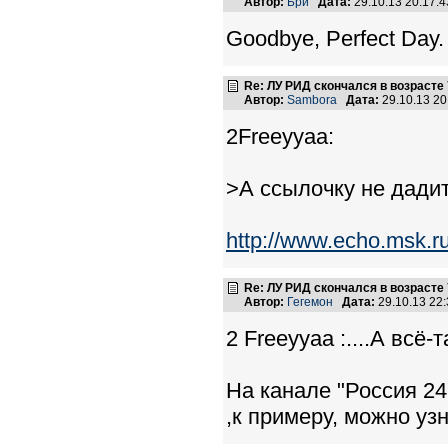
Автор:
Бри
Дата:
29.10.13 20:17
Goodbye, Perfect Day.
Re: ЛУ РИД скончался в возрасте 
Автор:
Sambora
Дата:
29.10.13 2
2Freeyyaa:
>А ссылочку не дади
http://www.echo.msk.r
Re: ЛУ РИД скончался в возрасте 
Автор:
Гегемон
Дата:
29.10.13 22
2 Freeyyaa :....А всё
На канале "Россия 24
,к примеру, можно узн