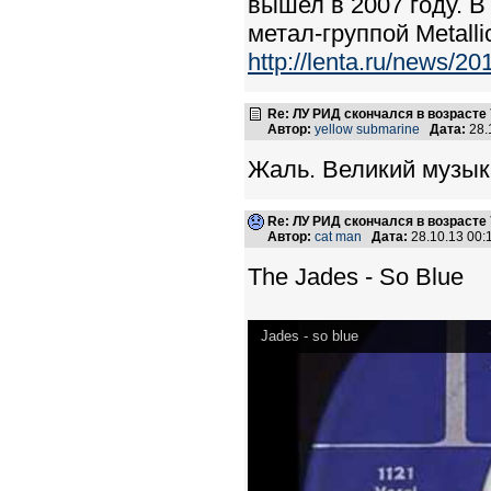
вышел в 2007 году. В
метал-группой Metalli
http://lenta.ru/news/20
Re: ЛУ РИД скончался в возрасте 
Автор:
yellow submarine
Дата:
28.
Жаль. Великий музыка
Re: ЛУ РИД скончался в возрасте 
Автор:
cat man
Дата:
28.10.13 00
The Jades - So Blue
Jades - so blue