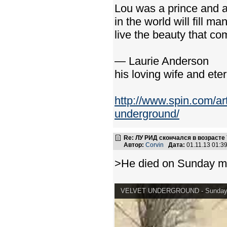
Lou was a prince and a
in the world will fill ma
live the beauty that co
— Laurie Anderson
his loving wife and eter
http://www.spin.com/art
underground/
Re: ЛУ РИД скончался в возрасте 
Автор:
Corvin
Дата:
01.11.13 01:
>He died on Sunday m
VELVET UNDERGROUND - Sunday 