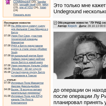
COMMANDER
(20),
Sandjar
Это только мне кажет
(22),
sexuality itself
(22),
WKH
(23),
one of YOU
(24),
Yutan
Undeground нескольк
(24)
Показать всех
Обсуждение новости: "ЛУ РИД ско
Последние новости:
07.08
На Эбби-роуд снимут сцену
Автор:
Kirpich
Дата:
28.10.13 00:
для фильмов Сэма Мендеса о
Битлз
07.08
Умер Пол Свон, участник
технической команды
Маккартни
07.08
PHIX и Битлз представили
куртку в стиле эпохи «Rubber
Soul»
07.08
Музыкальный критик Билл
Уаймен представил рейтинг
песен Битлз в новой книге
07.08
Умер продюсер Уильям Орбит
06.08
`Revolver`: 60 лет спустя
05.08
Скульптурную группу Битлз
установили в Томске
... статьи:
07.08
Интервью Пола Маккартни
Амелии Димольденберг
до операции он наход
04.08
Бьорк: “В воздухе витают
разительные перемены”
после операции Лу Ри
01.08
Интервью Пола для ЮТуб
канала The Rest is
планировал принять 
Entertainment