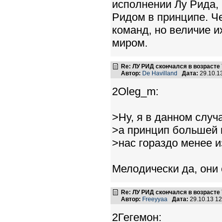
исполнении Лу Рида,
Ридом в принципе. Ч
команд, но величие и
миром.
Re: ЛУ РИД скончался в возрасте 
Автор:
De Havilland
Дата:
29.10.1
2Oleg_m:
>Ну, я в данном случ
>а принцип большей 
>нас гораздо менее и
Мелодически да, они 
Re: ЛУ РИД скончался в возрасте 
Автор:
Freeyyaa
Дата:
29.10.13 1
2Гегемон: