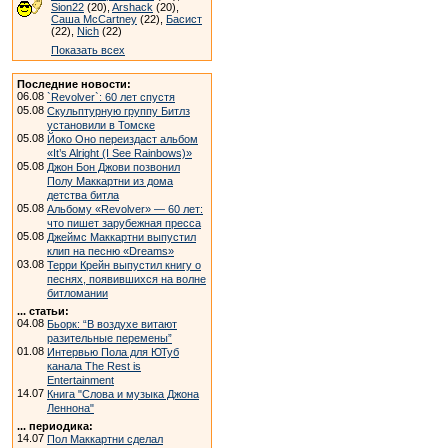
Sion22
(20),
Arshack
(20),
Саша McCartney
(22),
Басист
(22),
Nich
(22)
Показать всех
Последние новости:
06.08
`Revolver`: 60 лет спустя
05.08
Скульптурную группу Битлз
установили в Томске
05.08
Йоко Оно переиздаст альбом
«It’s Alright (I See Rainbows)»
05.08
Джон Бон Джови позвонил
Полу Маккартни из дома
детства битла
05.08
Альбому «Revolver» — 60 лет:
что пишет зарубежная пресса
05.08
Джеймс Маккартни выпустил
клип на песню «Dreams»
03.08
Терри Крейн выпустил книгу о
песнях, появившихся на волне
битломании
... статьи:
04.08
Бьорк: “В воздухе витают
разительные перемены”
01.08
Интервью Пола для ЮТуб
канала The Rest is
Entertainment
14.07
Книга "Слова и музыка Джона
Леннона"
... периодика:
14.07
Пол Маккартни сделал