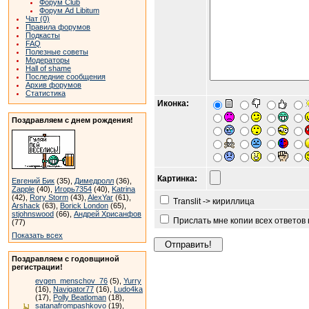
Форум Club
Форум Ad Libitum
Чат (0)
Правила форумов
Подкасты
FAQ
Полезные советы
Модераторы
Hall of shame
Последние сообщения
Архив форумов
Статистика
Иконка:
Поздравляем с днем рождения!
Картинка:
Евгений Бик
(35),
Димедролл
(36),
Zapple
(40),
Игорь7354
(40),
Katrina
(42),
Rory Storm
(43),
AlexYar
(61),
Translit -> кириллица
Arshack
(63),
Borick London
(65),
stjohnswood
(66),
Андрей Хрисанфов
Прислать мне копии всех ответов
(77)
Показать всех
Поздравляем с годовщиной
регистрации!
evgen_menschov_76
(5),
Yurry
(16),
Navigator77
(16),
Ludo4ka
(17),
Polly Beatloman
(18),
satanafrompashkovo
(19),