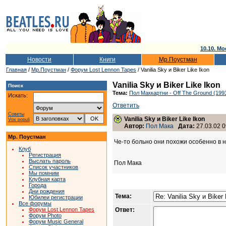
10.10. Мо
Новости
Книги
Мр.Поустман
Главная
/
Мр.Поустман
/
Форум Lost Lennon Tapes
/ Vanilia Sky и Biker Like Ikon
Vanilia Sky и Biker Like Ikon
Поиск
Тема:
Пол Маккартни - Off The Ground (199
Искать:
Ответить
Советы
Vanilia Sky и Biker Like Ikon
Vox populi
Автор:
Пол Мака
Дата:
27.03.02 0
Мр. Поустман
Че-то больно они похожи особенно в 
Клуб
Регистрация
Выслать пароль
Пол Мака
Список участников
Мы помним
Клубная карта
Города
Дни рождения
Тема:
Юбилеи регистрации
Все форумы
Форум Lost Lennon Tapes
Ответ:
Форум Photo
Форум Music General