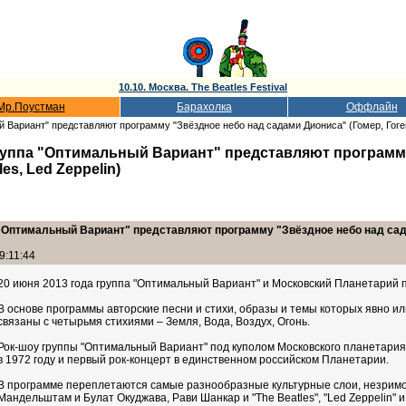
10.10. Москва. The Beatles Festival
Мр.Поустман
Барахолка
Оффлайн
Вариант" представляют программу "Звёздное небо над садами Диониса" (Гомер, Гоген,
уппа "Оптимальный Вариант" представляют программу 
es, Led Zeppelin)
Оптимальный Вариант" представляют программу "Звёздное небо над садам
9:11:44
20 июня 2013 года группа "Оптимальный Вариант" и Московский Планетарий 
В основе программы авторские песни и стихи, образы и темы которых явно и
связаны с четырьмя стихиями – Земля, Вода, Воздух, Огонь.
Рок-шоу группы "Оптимальный Вариант" под куполом Московского планетария 
в 1972 году и первый рок-концерт в единственном российском Планетарии.
В программе переплетаются самые разнообразные культурные слои, незримо 
Мандельштам и Булат Окуджава, Рави Шанкар и "The Beatles", "Led Zeppelin" и 