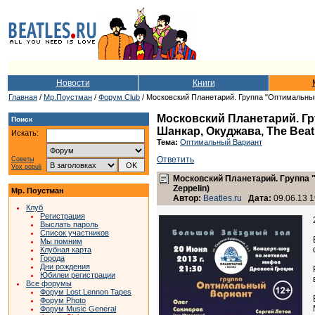
Новости
Книги
Главная
/
Мр.Поустман
/
Форум Club
/ Московский Планетарий. Группа "Оптимальный 
Московский Планетарий. Гр
Поиск
Шанкар, Окуджава, The Beatl
Искать:
Тема:
Оптимальный Вариант
Ответить
Советы
Vox populi
Московский Планетарий. Группа "
Zeppelin)
Мр. Поустман
Автор:
Beatles.ru
Дата:
09.06.13 1
Клуб
Регистрация
Выслать пароль
Список участников
Мы помним
Клубная карта
Города
Дни рождения
Юбилеи регистрации
Все форумы
Форум Lost Lennon Tapes
Форум Photo
Форум Music General