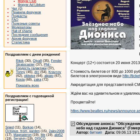
Форум Club
Форум Ad Libitum
Чат (0)
Правила форумов
Подкасты
FAQ
Полезные советы
Модераторы
Hall of shame
Последние сообщения
Архив форумов
Статистика
Поздравляем с днем рождения!
Ritok
(30),
Olya8
(35),
Fender
Концерт (12+) состоится 20 июня 201
Stratocaster
(37),
Phil -
Гордость галактики
(37),
Стоимость билетов от 800 до 1000 ру
Tonny
(45),
drc
(54),
Kravcov
(62),
oldwise
(64),
alpato
(67),
билетов в электронном виде
http://ti
Kosta
(68),
zaka
(72)
Аккредитация для представителей СМИ 
Показать всех
Ждём вас на удивительном и удивляю
Поздравляем с годовщиной
регистрации!
Процветайте!
https://www.beatles.ru/news/announce.
Обсуждение анонса: "Обсуждение
Snied
(11),
Borkop
(14),
небо над садами Диониса" (Гомер, 
Octopus_from_garden
(15),
2alex2008
Автор:
битхип
Дата:
09.06.13 19:
(17),
Magnateron
(19),
Me
(19),
abt52
(19),
Seralvin
(19),
DISCO