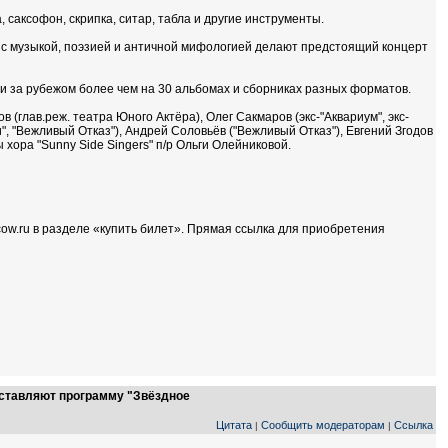
 саксофон, скрипка, ситар, табла и другие инструменты.
 с музыкой, поэзией и античной мифологией делают предстоящий концерт
 и за рубежом более чем на 30 альбомах и сборниках разных форматов.
(глав.реж. театра Юного Актёра), Олег Сакмаров (экс-"Аквариум", экс-
, "Вежливый Отказ"), Андрей Соловьёв ("Вежливый Отказ"), Евгений Згодов
ы хора "Sunny Side Singers" п/р Ольги Олейниковой.
cow.ru в разделе «купить билет». Прямая ссылка для приобретения
дставляют программу "Звёздное
Цитата
Сообщить модераторам
Ссылка
|
|