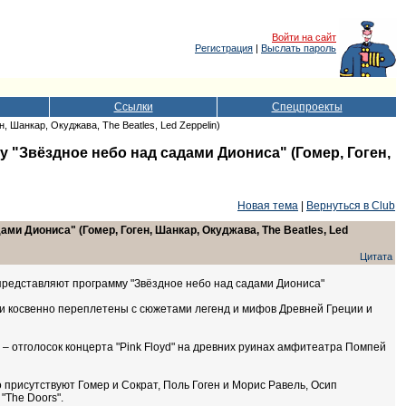
Войти на сайт
Регистрация
|
Выслать пароль
Ссылки
Спецпроекты
 Шанкар, Окуджава, The Beatles, Led Zeppelin)
"Звёздное небо над садами Диониса" (Гомер, Гоген,
Новая тема
|
Вернуться в Club
и Диониса" (Гомер, Гоген, Шанкар, Окуджава, The Beatles, Led
Цитата
представляют программу "Звёздное небо над садами Диониса"
ли косвенно переплетены с сюжетами легенд и мифов Древней Греции и
– отголосок концерта "Pink Floyd" на древних руинах амфитеатра Помпей
присутствуют Гомер и Сократ, Поль Гоген и Морис Равель, Осип
"The Doors".