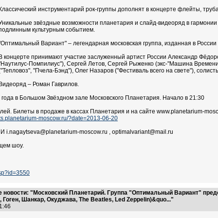
Классический инструментарий рок-группы дополнят в концерте флейты, труба,
Уникальные звёздные возможности планетария и слайд-видеоряд в гармонии
подлинным культурным событием.
"Оптимальный Вариант" – легендарная московская группа, изданная в России
В концерте принимают участие заслуженный артист России Александр Фёдоров 
"Наутилус-Помпилиус"), Сергей Летов, Сергей Рыженко (экс-"Машина Времени"
("Тепловоз", "Пчела-Бэнд"), Олег Назаров ("Фестиваль всего на свете"), солист
Видеоряд – Роман Гаврилов.
3 года в Большом Звёздном зале Московского Планетария. Начало в 21:30
блей. Билеты в продаже в кассах Планетария и на сайте www.planetarium-mos
ckets.planetarium-moscow.ru/?date=2013-06-20
i.nagaytseva@planetarium-moscow.ru , optimalvariant@mail.ru
щем шоу.
asp?id=3550
 новости: "Московский Планетарий. Группа "Оптимальный Вариант" пре
Гоген, Шанкар, Окуджава, The Beatles, Led Zeppelin)&quo..."
11:46