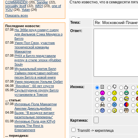
Стало известно, что в семидесяти пя
COMMANDER
(20),
Sandjar
(22),
sexuality itself
(22),
WKH
(23),
one of
YOU
(24),
Yutan
(24)
Показать всех
Тема:
Последние новости:
07.08
На Эбби-роуд снимут сцену
Ответ:
для фильмов Сэма Мендеса о
Битлз
07.08
Умер Пол Свон, участник
технической команды
Маккартни
07.08
PHIX и Битлз представили
куртку в стиле эпохи «Rubber
Soul»
07.08
Музыкальный критик Билл
Уаймен представил рейтинг
песен Битлз в новой книге
07.08
Умер продюсер Уильям Орбит
06.08
`Revolver`: 60 лет спустя
Иконка:
05.08
Скульптурную группу Битлз
установили в Томске
... статьи:
07.08
Интервью Пола Маккартни
Амелии Димольденберг
04.08
Бьорк: “В воздухе витают
разительные перемены”
Картинка:
01.08
Интервью Пола для ЮТуб
канала The Rest is
Entertainment
Translit -> кириллица
... периодика: