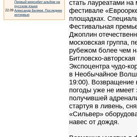
стать лауреатами на
Первый мерсибит-альбом на
русском языке
фестивале «Евроорке
22.09
Александр Беляев. Последнее
интервью
площадках. Специаль
Фестивальная премье
Джоплин отечественн
московская группа, п
рубежом более чем н
Битловско-авторская 
Экспоцентра чудо-кор
в Необычайное Волше
19:00). Возвращение 
погоды уже не имеет 
получившей адренали
стартуя в ливень, сн
«Сильвер» оборудов
навес от дождя.