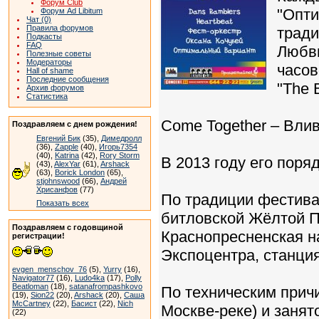
Форум Club
"Опти
Форум Ad Libitum
Чат (0)
Правила форумов
тради
Подкасты
FAQ
Любви
Полезные советы
Модераторы
часов
Hall of shame
Последние сообщения
"The 
Архив форумов
Статистика
Come Together – Вли
Поздравляем с днем рождения!
Евгений Бик
(35),
Димедролл
(36),
Zapple
(40),
Игорь7354
(40),
Katrina
(42),
Rory Storm
В 2013 году его поря
(43),
AlexYar
(61),
Arshack
(63),
Borick London
(65),
stjohnswood
(66),
Андрей
Хрисанфов
(77)
По традиции фестива
Показать всех
битловской Жёлтой П
Поздравляем с годовщиной
Краснопресненская н
регистрации!
Экспоцентра, станци
evgen_menschov_76
(5),
Yurry
(16),
Navigator77
(16),
Ludo4ka
(17),
Polly
Beatloman
(18),
satanafrompashkovo
По техническим прич
(19),
Sion22
(20),
Arshack
(20),
Саша
McCartney
(22),
Басист
(22),
Nich
Москве-реке) и занят
(22)