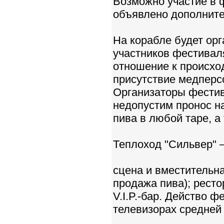
Возможно участие в 
объявлено дополните
На корабле будет ор
участников фестиваля
отношение к происхо
присутствие медперс
Организаторы фестив
недопустим пронос н
пива в любой таре, а 
Теплоход "Сильвер" –
cцена и вместительн
продажа пива); ресто
V.I.P.-бар. Действо 
телевизорах средней 