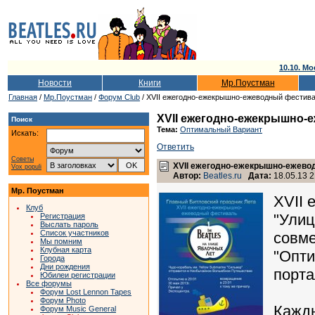
10.10. Мо
Новости
Книги
Мр.Поустман
Главная
/
Мр.Поустман
/
Форум Club
/ XVII ежегодно-ежекрышно-ежеводный фестива
XVII ежегодно-ежекрышно-
Поиск
Тема:
Оптимальный Вариант
Искать:
Ответить
Советы
XVII ежегодно-ежекрышно-ежево
Vox populi
Автор:
Beatles.ru
Дата:
18.05.13 2
Мр. Поустман
XVII
Клуб
"Улиц
Регистрация
Выслать пароль
Список участников
совме
Мы помним
Клубная карта
"Опти
Города
Дни рождения
порта
Юбилеи регистрации
Все форумы
Форум Lost Lennon Tapes
Форум Photo
Кажды
Форум Music General