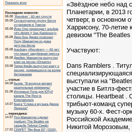
«Звёздное небо над 
Показать всех
Планетарии, в 2013 г
Последние новости:
06.08
`Revolver`: 60 лет спустя
четверг, в основном 
05.08
Скульптурную группу Битлз
установили в Томске
Харрисону, 70-летие 
05.08
Йоко Оно переиздаст альбом
«It’s Alright (I See Rainbows)»
девизом "The Beatles
05.08
Джон Бон Джови позвонил
Полу Маккартни из дома
детства битла
Участвуют:
05.08
Альбому «Revolver» — 60 лет:
что пишет зарубежная пресса
05.08
Джеймс Маккартни выпустил
клип на песню «Dreams»
Dans Ramblers . Титу
03.08
Терри Крейн выпустил книгу о
песнях, появившихся на волне
специализирующаяся 
битломании
выступали на "Beatl
... статьи:
04.08
Бьорк: “В воздухе витают
участие в Битлз-фес
разительные перемены”
01.08
Интервью Пола для ЮТуб
столицы. Heartbeat .
канала The Rest is
Entertainment
трибьют-команд супе
14.07
Книга "Слова и музыка Джона
Леннона"
музыку 60-х. Фест-о
... периодика:
14.07
Пол Маккартни сделал
Российской Академие
трибьют The Beatles на
Никитой Морозовым, 
свадьбе Тейлор Свифт
17.02
СЕКРЕТ "Big Beat 83" (2026).