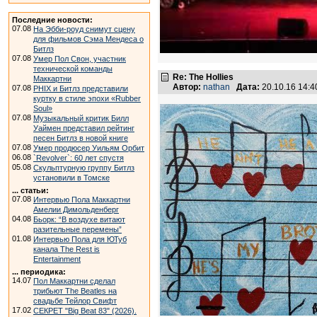
Последние новости:
07.08
На Эбби-роуд снимут сцену
для фильмов Сэма Мендеса о
Битлз
07.08
Умер Пол Свон, участник
технической команды
Re: The Hollies
Маккартни
Автор:
nathan
Дата:
20.10.16 14:
07.08
PHIX и Битлз представили
куртку в стиле эпохи «Rubber
Soul»
07.08
Музыкальный критик Билл
Уаймен представил рейтинг
песен Битлз в новой книге
07.08
Умер продюсер Уильям Орбит
06.08
`Revolver`: 60 лет спустя
05.08
Скульптурную группу Битлз
установили в Томске
... статьи:
07.08
Интервью Пола Маккартни
Амелии Димольденберг
04.08
Бьорк: “В воздухе витают
разительные перемены”
01.08
Интервью Пола для ЮТуб
канала The Rest is
Entertainment
... периодика:
14.07
Пол Маккартни сделал
трибьют The Beatles на
свадьбе Тейлор Свифт
17.02
СЕКРЕТ "Big Beat 83" (2026).