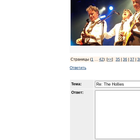
Страницы (
1
…
42
): [
<<
]
35
|
36
|
37
|
3
Ответить
Тема:
Ответ: