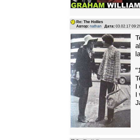
Re: The Hollies
Автор:
nathan
Дата:
03.02.17 09:
T
a
l
"
I
I
J