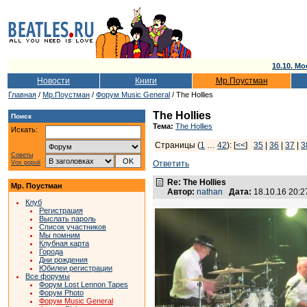
10.10. Мо
Новости
Книги
Мр.Поустман
Главная
/
Мр.Поустман
/
Форум Music General
/ The Hollies
The Hollies
Поиск
Тема:
The Hollies
Искать:
Страницы (
1
…
42
): [
<<
]
35
|
36
|
37
|
3
Советы
Vox populi
Ответить
Re: The Hollies
Мр. Поустман
Автор:
nathan
Дата:
18.10.16 20:
Клуб
Регистрация
Выслать пароль
Список участников
Мы помним
Клубная карта
Города
Дни рождения
Юбилеи регистрации
Все форумы
Форум Lost Lennon Tapes
Форум Photo
Форум Music General