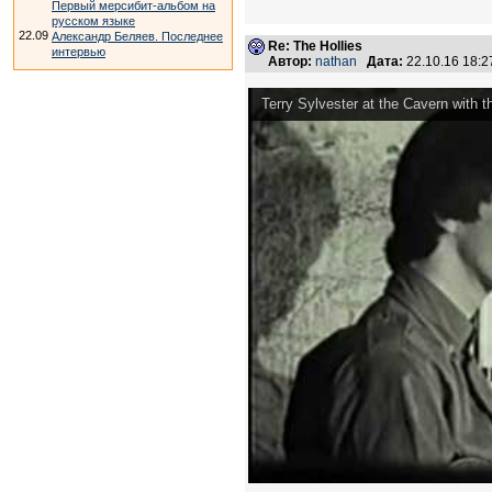
Первый мерсибит-альбом на
русском языке
22.09
Александр Беляев. Последнее
Re: The Hollies
интервью
Автор:
nathan
Дата:
22.10.16 18:
Terry Sylvester at the Cavern with t