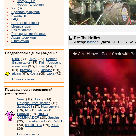
Форум Club
Форум Ad Libitum
Чат (0)
Правила форумов
Подкасты
FAQ
Полезные советы
Модераторы
Hall of shame
Последние сообщения
Архив форумов
Re: The Hollies
Статистика
Автор:
nathan
Дата:
20.10.16 14:
Поздравляем с днем рождения!
He Ain't Heavy - Rock Choir with Pe
Ritok
(30),
Olya8
(35),
Fender
Stratocaster
(37),
Phil - Гордость
галактики
(37),
Tonny
(45),
drc
(54),
Kravcov
(62),
oldwise
(64),
alpato
(67),
Kosta
(68),
zaka
(72)
Показать всех
Поздравляем с годовщиной
регистрации!
Snied
(11),
Borkop
(14),
Octopus_from_garden
(15),
2alex2008
(17),
Magnateron
(19),
Me
(19),
abt52
(19),
Seralvin
(19),
DISCO
COMMANDER
(20),
Sandjar
(22),
sexuality itself
(22),
WKH
(23),
one of YOU
(24),
Yutan
(24)
Показать всех