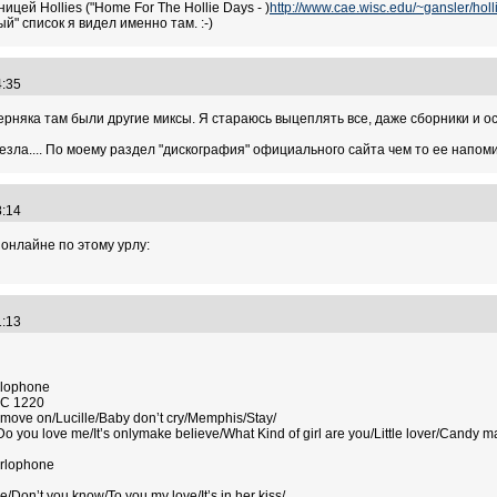
цей Hollies ("Home For The Hollie Days - )
http://www.cae.wisc.edu/~gansler/holl
" список я видел именно там. :-)
44:35
рняка там были другие миксы. Я стараюсь выцеплять все, даже сборники и особ
езла.... По моему раздел "дискография" официального сайта чем то ее напом
18:14
 онлайне по этому урлу:
21:13
rlophone
MC 1220
r move on/Lucille/Baby don’t cry/Memphis/Stay/
o you love me/It’s onlymake believe/What Kind of girl are you/Little lover/Candy m
arlophone
e/Don’t you know/To you my love/It’s in her kiss/