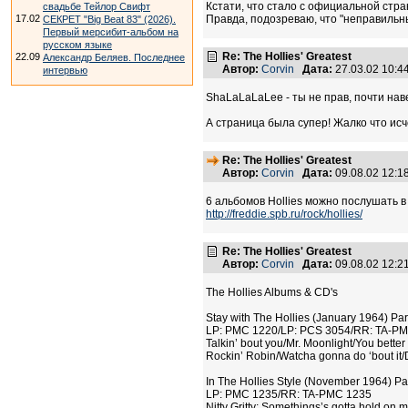
Кстати, что стало с официальной страни
свадьбе Тейлор Свифт
17.02
Правда, подозреваю, что "неправильный
СЕКРЕТ "Big Beat 83" (2026).
Первый мерсибит-альбом на
русском языке
Re: The Hollies' Greatest
22.09
Александр Беляев. Последнее
Автор:
Corvin
Дата:
27.03.02 10:
интервью
ShaLaLaLaLee - ты не прав, почти наве
А страница была супер! Жалко что исч
Re: The Hollies' Greatest
Автор:
Corvin
Дата:
09.08.02 12:
6 альбомов Hollies можно послушать в
http://freddie.spb.ru/rock/hollies/
Re: The Hollies' Greatest
Автор:
Corvin
Дата:
09.08.02 12:
The Hollies Albums & CD's
Stay with The Hollies (January 1964) Pa
LP: PMC 1220/LP: PCS 3054/RR: TA-P
Talkin’ bout you/Mr. Moonlight/You bette
Rockin’ Robin/Watcha gonna do ‘bout it/D
In The Hollies Style (November 1964) P
LP: PMC 1235/RR: TA-PMC 1235
Nitty Gritty; Somethings’s gotta hold on m