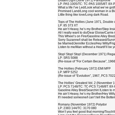
Distant Light (June 1971) Parlophone
LP: PAS 1005/TC: TC-PAS 1005/8T: 8X-
What a life I’ve Led/Look what we’ve got
Promised Land/Long cool woman in a Bl
Little thing like love/Long dark Road.
Tops of The Hollies (June 1971, Double 
LP: 85 373 XT
He ain’t Heavy, he’s my Brother/Step Ins
All I really want to do/Dear Eloise/Carrie 
This Wheel’s on Fire/Gasoline Alley Bre
Sorry Suzanne/I shall be Released/Surviv
be Married/Jennifer Eccles/Hey Willy/Fri
Listen to me/Man without a Heart/I’ll be y
Stop! Stop! Stop! (December 1971) Regal
LP: SRS 5088
(Re-issue of “For Certain Because”, 1966
The Hollies (February 1972) EMI MFP
LP: MFP 5252
(Re-issue of “Evolution”, 1967, PCS 7022,
The Hollies’ Greatest Vol. 2 (November 
LP: PCS 7148/TC: TC-PCS 7148/8T: 8X
Gasoline Alley Bred/Searchin’/Listen to 
He ain’t Heavy, he’s my Brother/Hey Willy
If I needed someone/I can’t tell the Botte
Romany (November 1972) Polydor
LP: 2383 144/TC: 3170 080
Won’t you feel good that morning/Touc