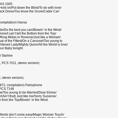
PAS 1005
/Hold on/Put down the Blind/To do with love/
ack Dress/You know the Score/Cable Car/
compilation) Hansa
ide/Do the best you can/Blowin’ in the Wind/
Anne/I can’t tell the Bottom from the Top/
d/King Midas in Reverse/Just like a Woman/
al of the Fittest/On a Carousel/Too young to
ghtened Lady/Mighty Quinn/All the World is love/
our Baby tonight.
 Starline
, PCS 7011, stereo version).
 stereo version).
1972, compilation) Parlophone
-PCS 7148
me/Too young to be Married/Dear Eloise/
/(Ain’t that) Just like me/Sorry Suzanne/
m from the Top/Blowin’ in the Wind.
h/Words don’t come easy/Magic Woman Touch/