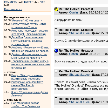
McCartney
(22),
Басист
(22),
Nich
(22)
Re: The Hollies' Greatest
Показать всех
Автор:
Corvin
Дата:
25.03.02 14:
Последние новости:
А copy/paste на что?
06.08
`Revolver`: 60 лет спустя
05.08
Скульптурную группу Битлз
установили в Томске
Re: The Hollies' Greatest
05.08
Йоко Оно переиздаст альбом
Автор:
ShaLaLaLaLee
Дата:
25.03
«It’s Alright (I See Rainbows)»
05.08
Джон Бон Джови позвонил
Corvin: Спасибо большое. А обложку где
Полу Маккартни из дома
детства битла
05.08
Альбому «Revolver» — 60 лет:
Re: The Hollies' Greatest
что пишет зарубежная пресса
Автор:
Corvin
Дата:
25.03.02 18:
05.08
Джеймс Маккартни выпустил
клип на песню «Dreams»
03.08
Терри Крейн выпустил книгу о
Если не секрет - откуда такой интерес
песнях, появившихся на волне
битломании
Re: The Hollies' Greatest
... статьи:
Автор:
ShaLaLaLaLee
Дата:
27.03
04.08
Бьорк: “В воздухе витают
разительные перемены”
01.08
Интервью Пола для ЮТуб
Corvin: На самом деле, ничего особенно
канала The Rest is
"The Hollies' Greatest". Поскольку все
Entertainment
в сети напрочь не найти. К тому же, гд
14.07
Книга "Слова и музыка Джона
Леннона"
Re: The Hollies' Greatest
... периодика:
Автор:
ShaLaLaLaLee
Дата:
27.03
14.07
Пол Маккартни сделал
трибьют The Beatles на