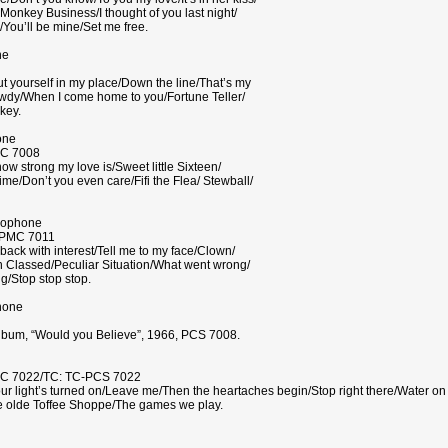
Monkey Business/I thought of you last night/
You’ll be mine/Set me free.
ne
t yourself in my place/Down the line/That’s my
dy/When I come home to you/Fortune Teller/
key.
one
MC 7008
ow strong my love is/Sweet little Sixteen/
me/Don’t you even care/Fifi the Flea/ Stewball/
rlophone
-PMC 7011
back with interest/Tell me to my face/Clown/
gh Classed/Peculiar Situation/What went wrong/
g/Stop stop stop.
hone
s album, “Would you Believe”, 1966, PCS 7008.
MC 7022/TC: TC-PCS 7022
light’s turned on/Leave me/Then the heartaches begin/Stop right there/Water on t
Ye olde Toffee Shoppe/The games we play.