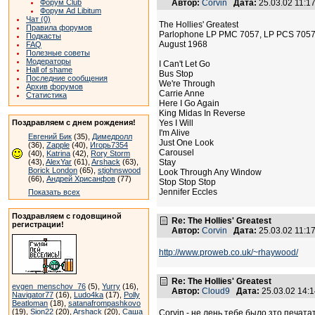
Форум Club
Автор:
Corvin
Дата:
25.03.02 11:
Форум Ad Libitum
Чат (0)
The Hollies' Greatest
Правила форумов
Parlophone LP PMC 7057, LP PCS 705
Подкасты
August 1968
FAQ
Полезные советы
Модераторы
I Can't Let Go
Hall of shame
Bus Stop
Последние сообщения
We're Through
Архив форумов
Carrie Anne
Статистика
Here I Go Again
King Midas In Reverse
Поздравляем с днем рождения!
Yes I Will
I'm Alive
Евгений Бик
(35),
Димедролл
Just One Look
(36),
Zapple
(40),
Игорь7354
Carousel
(40),
Katrina
(42),
Rory Storm
(43),
AlexYar
(61),
Arshack
(63),
Stay
Borick London
(65),
stjohnswood
Look Through Any Window
(66),
Андрей Хрисанфов
(77)
Stop Stop Stop
Jennifer Eccles
Показать всех
Поздравляем с годовщиной
Re: The Hollies' Greatest
регистрации!
Автор:
Corvin
Дата:
25.03.02 11:
http://www.proweb.co.uk/~rhaywood/
Re: The Hollies' Greatest
evgen_menschov_76
(5),
Yurry
(16),
Автор:
Cloud9
Дата:
25.03.02 14:
Navigator77
(16),
Ludo4ka
(17),
Polly
Beatloman
(18),
satanafrompashkovo
(19),
Sion22
(20),
Arshack
(20),
Саша
Corvin - не лень тебе было зто печата