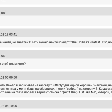
26:08
.02 18:03:41
 найти, не знаете? В сети можно найти конверт "The Hollies' Greatest Hits", н
07:54
 к этой пластинке?
.02 06:06:50
го. Как-то я записывал на кассету "Butterfly" для одной хорошей знакомой, над
 песни оттуда у меня быди на сборниках, я его и "собрал" на сторону B. Когда ст
е-то мне на глаза попался вариант списка с "(Ain't That) Just Like Me", которой
.02 06:10:06