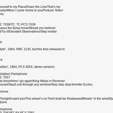
ourself in my Place/Down the Line/That’s my
wdy/When I come Home to you/Fortune Teller/
ey.
MC 7039/TC: TC-PCS 7039
us the flying horse/Would you believe/
Try it/Elevated Observations/Step inside/
ds
Style”, 1964, PMC 1235, but this time released in
rd
ollies”, 1964, PCS 3054, stereo version).
pilation) Parlophone
MC 7057
rrie Anne/Here I go again/King Midas in Reverse/
Carousel/Stay/Look through any window/Stop stop stop/Jennifer Eccles.
ophone
 Tonight/I want you/This wheel’s on Fire/I shall be Realeased/Blowin’ in the wind/Q
Quinn.
arlophone
S 7092/8T: 8X-PCS 7092