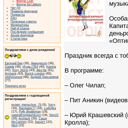
Форум Club
музык
Форум Ad Libitum
Чат (0)
Правила форумов
Подкасты
Особа
FAQ
Полезные советы
Капита
Модераторы
Hall of shame
деньр
Последние сообщения
Архив форумов
Статистика
«Опти
Поздравляем с днем рождения!
Праздник всегда с то
Евгений Бик
(35),
Димедролл
(36),
Zapple
(40),
Игорь7354
(40),
Katrina
В программе:
(42),
Rory Storm
(43),
AlexYar
(61),
Arshack
(63),
Borick London
(65),
stjohnswood
(66),
Андрей Хрисанфов
(77)
– Олег Чилап;
Показать всех
Поздравляем с годовщиной
– Пит Аникин (видео
регистрации!
evgen_menschov_76
(5),
Yurry
(16),
Navigator77
(16),
Ludo4ka
(17),
Polly Beatloman
(18),
– Юрий Крашевский (
satanafrompashkovo
(19),
Sion22
(20),
Arshack
(20),
Саша
Кролла);
McCartney
(22),
Басист
(22),
Nich
(22)