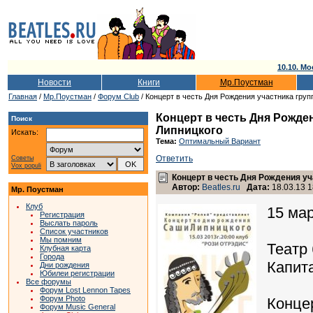
10.10. Мо
Новости
Книги
Мр.Поустман
Главная
/
Мр.Поустман
/
Форум Club
/ Концерт в честь Дня Рождения участника гру
Концерт в честь Дня Рожд
Поиск
Липницкого
Искать:
Тема:
Оптимальный Вариант
Ответить
Советы
Vox populi
Концерт в честь Дня Рождения у
Автор:
Beatles.ru
Дата:
18.03.13 1
Мр. Поустман
Клуб
15 мар
Регистрация
Выслать пароль
Список участников
Мы помним
Театр
Клубная карта
Города
Капит
Дни рождения
Юбилеи регистрации
Все форумы
Форум Lost Lennon Tapes
Форум Photo
Конце
Форум Music General