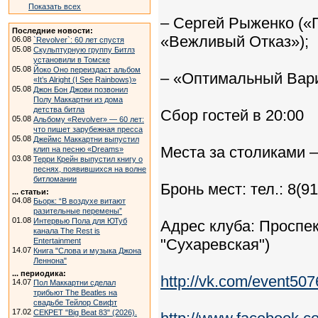
Показать всех
– Сергей Рыженко («
Последние новости:
«Вежливый Отказ»);
06.08
`Revolver`: 60 лет спустя
05.08
Скульптурную группу Битлз
установили в Томске
05.08
Йоко Оно переиздаст альбом
– «Оптимальный Вар
«It’s Alright (I See Rainbows)»
05.08
Джон Бон Джови позвонил
Полу Маккартни из дома
детства битла
Сбор гостей в 20:00
05.08
Альбому «Revolver» — 60 лет:
что пишет зарубежная пресса
05.08
Джеймс Маккартни выпустил
Места за столиками –
клип на песню «Dreams»
03.08
Терри Крейн выпустил книгу о
песнях, появившихся на волне
битломании
Бронь мест: тел.: 8(91
... статьи:
04.08
Бьорк: “В воздухе витают
разительные перемены”
01.08
Интервью Пола для ЮТуб
Адрес клуба: Проспек
канала The Rest is
"Сухаревская")
Entertainment
14.07
Книга "Слова и музыка Джона
Леннона"
... периодика:
http://vk.com/event50
14.07
Пол Маккартни сделал
трибьют The Beatles на
свадьбе Тейлор Свифт
17.02
СЕКРЕТ "Big Beat 83" (2026).