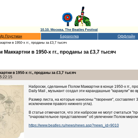
10.10. Москва. The Beatles Festival
Мр.Поустман
Барахолка
Оффлайн
артни в 1950-х гг., проданы за £3,7 тысяч
Маккартни в 1950-х гг., проданы за £3,7 тысяч
ртни в 1950-х гг., проданы за £3,7 тысяч
5:22:15
Наброски, сделанные Полом Маккартни в конце 1950-х гг., пр
Daily Mail , музыкант создал эти карандашные "каракули" во вре
Размер листа, на которые нанесены "творения", составляет 3
исключением правого нижнего угла).
В статье отмечается, что эти наброски не могут считаться "
"очаровательное представление" об увлечении Полом миром 
https://www.beatles.ru/news/news.asp?news_id=9010