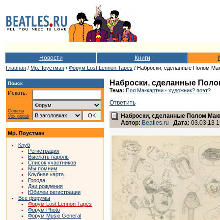
Новости
Книги
Главная
/
Мр.Поустман
/
Форум Lost Lennon Tapes
/ Наброски, сделанные Полом Макк
Наброски, сделанные Полом 
Поиск
Тема:
Пол Маккартни - художник? поэт?
Искать:
Ответить
Советы
Наброски, сделанные Полом Макка
Vox populi
Автор:
Beatles.ru
Дата:
03.03.13 1
Мр. Поустман
Клуб
Регистрация
Выслать пароль
Список участников
Мы помним
Клубная карта
Города
Дни рождения
Юбилеи регистрации
Все форумы
Форум Lost Lennon Tapes
Форум Photo
Форум Music General