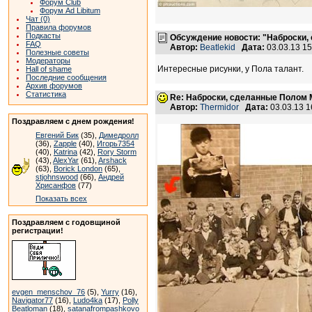
Форум Club
Форум Ad Libitum
Чат (0)
Правила форумов
Подкасты
Обсуждение новости: "Наброски, 
FAQ
Автор:
Beatlekid
Дата:
03.03.13 1
Полезные советы
Модераторы
Интересные рисунки, у Пола талант.
Hall of shame
Последние сообщения
Архив форумов
Статистика
Re: Наброски, сделанные Полом Ма
Автор:
Thermidor
Дата:
03.03.13 
Поздравляем с днем рождения!
Евгений Бик
(35),
Димедролл
(36),
Zapple
(40),
Игорь7354
(40),
Katrina
(42),
Rory Storm
(43),
AlexYar
(61),
Arshack
(63),
Borick London
(65),
stjohnswood
(66),
Андрей
Хрисанфов
(77)
Показать всех
Поздравляем с годовщиной
регистрации!
evgen_menschov_76
(5),
Yurry
(16),
Navigator77
(16),
Ludo4ka
(17),
Polly
Beatloman
(18),
satanafrompashkovo