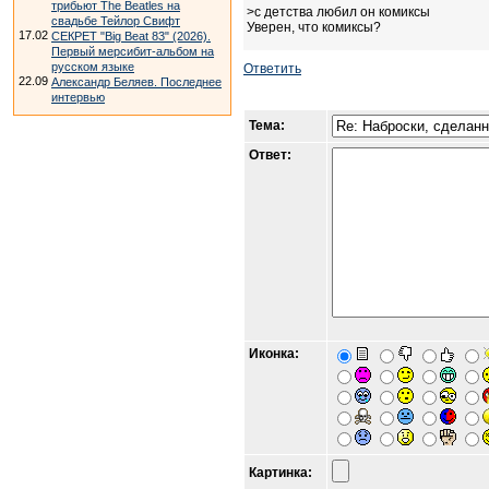
трибьют The Beatles на
>с детства любил он комиксы
свадьбе Тейлор Свифт
Уверен, что комиксы?
17.02
СЕКРЕТ "Big Beat 83" (2026).
Первый мерсибит-альбом на
русском языке
Ответить
22.09
Александр Беляев. Последнее
интервью
Тема:
Ответ:
Иконка:
Картинка: