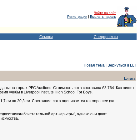
Войти на сайт
Регистрация
|
Выслать пароль
Ссылки
Спецпроекты
Новая тема
|
Вернуться в LLT
Цитата
оданы на торгах PFC Auctions. Стоимость лота составила £3 764. Как пишет
мя учебы в Liverpool Institute High School For Boys.
1,7 см на 20,3 см. Состояние лота оценивается как хорошее (за
предвестником блистательной арт-карьеры", однако они дают
искусства.