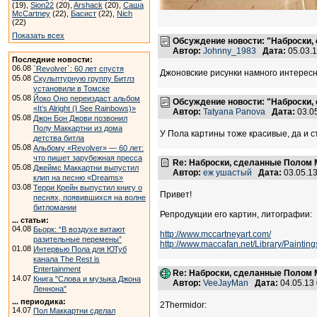
(19),
Sion22
(20),
Arshack
(20),
Саша
McCartney
(22),
Басист
(22),
Nich
(22)
Показать всех
Обсуждение новости: "Наброски, 
Автор:
Johnny_1983
Дата:
05.03.
Последние новости:
06.08
`Revolver`: 60 лет спустя
Джоновские рисунки намного интересн
05.08
Скульптурную группу Битлз
установили в Томске
05.08
Йоко Оно переиздаст альбом
Обсуждение новости: "Наброски, 
«It’s Alright (I See Rainbows)»
Автор:
Tatyana Panova
Дата:
03.0
05.08
Джон Бон Джови позвонил
Полу Маккартни из дома
У Пола картины тоже красивые, да и с
детства битла
05.08
Альбому «Revolver» — 60 лет:
что пишет зарубежная пресса
Re: Наброски, сделанные Полом Ма
05.08
Джеймс Маккартни выпустил
Автор:
еж ушастый
Дата:
03.05.1
клип на песню «Dreams»
03.08
Терри Крейн выпустил книгу о
Привет!
песнях, появившихся на волне
битломании
Репродукции его картин, литографии:
... статьи:
04.08
Бьорк: “В воздухе витают
http://www.mccartneyart.com/
разительные перемены”
http://www.maccafan.net/Library/Painting
01.08
Интервью Пола для ЮТуб
канала The Rest is
Entertainment
Re: Наброски, сделанные Полом Ма
14.07
Книга "Слова и музыка Джона
Автор:
VeeJayMan
Дата:
04.05.13
Леннона"
... периодика:
2Thermidor:
14.07
Пол Маккартни сделал