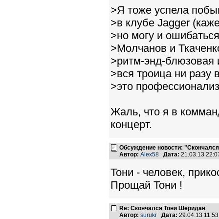
>Я тоже успела побыв
>в клубе Jagger (каже
>но могу и ошибатьс
>Молчанов и Ткаченк
>ритм-энд-блюзовая 
>вся троица ни разу 
>это профессионализ
Жаль, что я в комман
концерт.
Обсуждение новости: "Скончался
Автор:
Alex58
Дата:
21.03.13 22:
Тони - человек, прик
Прощай Тони !
Re: Скончался Тони Шеридан
Автор:
surukr
Дата:
29.04.13 11:5