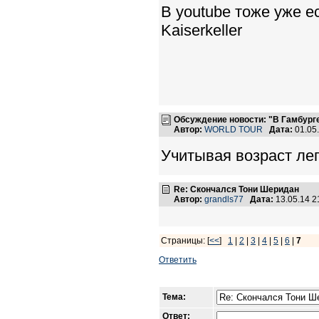
В youtube тоже уже ес
Kaiserkeller
Обсуждение новости: "В Гамбург
Автор:
WORLD TOUR
Дата:
01.05
Учитывая возраст ле
Re: Скончался Тони Шеридан
Автор:
grandls77
Дата:
13.05.14 
Страницы: [
<<
]
1
|
2
|
3
|
4
|
5
|
6
|
7
Ответить
Тема:
Ответ: