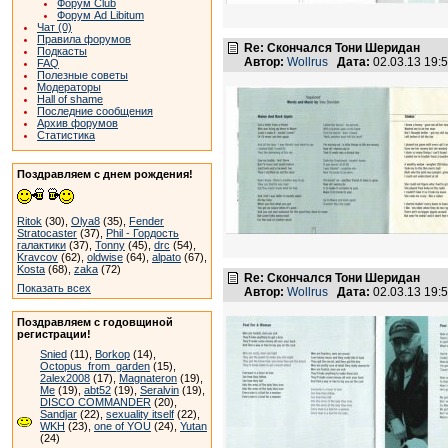
Форум Club
Форум Ad Libitum
Чат (0)
Правила форумов
Re: Скончался Тони Шеридан
Подкасты
Автор:
Wollrus
Дата:
02.03.13 19:
FAQ
Полезные советы
Модераторы
Hall of shame
Последние сообщения
Архив форумов
Статистика
Поздравляем с днем рождения!
Ritok
(30),
Olya8
(35),
Fender
Stratocaster
(37),
Phil - Гордость
галактики
(37),
Tonny
(45),
drc
(54),
Kravcov
(62),
oldwise
(64),
alpato
(67),
Kosta
(68),
zaka
(72)
Re: Скончался Тони Шеридан
Показать всех
Автор:
Wollrus
Дата:
02.03.13 19
Поздравляем с годовщиной
регистрации!
Snied
(11),
Borkop
(14),
Octopus_from_garden
(15),
2alex2008
(17),
Magnateron
(19),
Me
(19),
abt52
(19),
Seralvin
(19),
DISCO COMMANDER
(20),
Sandjar
(22),
sexuality itself
(22),
WKH
(23),
one of YOU
(24),
Yutan
(24)