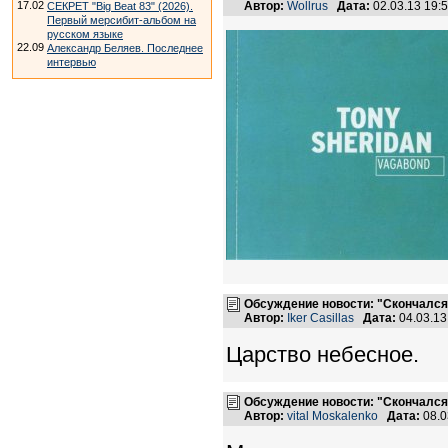
17.02
Автор:
Wollrus
Дата:
02.03.13 19
СЕКРЕТ "Big Beat 83" (2026).
Первый мерсибит-альбом на
русском языке
22.09
Александр Беляев. Последнее
интервью
Обсуждение новости: "Скончался
Автор:
Iker Casillas
Дата:
04.03.1
Царство небесное.
Обсуждение новости: "Скончался
Автор:
vital Moskalenko
Дата:
08.0