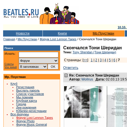
10.10.
Новости
Книги
Мр.Поустман
Главная
/
Мр.Поустман
/
Форум Lost Lennon Tapes
/ Скончался Тони Шеридан
Скончался Тони Шеридан
Поиск
Тема:
Tony Sheridan (Тони Шеридан)
Искать:
Страницы: [
<<
]
1
|
2
|
3
|
4
|
5
|
6
|
7
Советы
Vox populi
Ответить
Re: Скончался Тони Шеридан
Мр. Поустман
Автор:
Wollrus
Дата:
02.03.13 19
Клуб
Регистрация
Выслать пароль
Список участников
Мы помним
Клубная карта
Города
Дни рождения
Юбилеи регистрации
Все форумы
Форум Lost Lennon Tapes
Форум Photo
Форум Music General