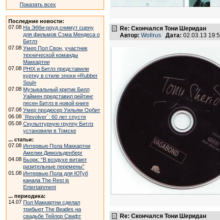
Показать всех
Последние новости:
07.08
На Эбби-роуд снимут сцену
Re: Скончался Тони Шеридан
для фильмов Сэма Мендеса о
Автор:
Wollrus
Дата:
02.03.13 19
Битлз
07.08
Умер Пол Свон, участник
технической команды
Маккартни
07.08
PHIX и Битлз представили
куртку в стиле эпохи «Rubber
Soul»
07.08
Музыкальный критик Билл
Уаймен представил рейтинг
песен Битлз в новой книге
07.08
Умер продюсер Уильям Орбит
06.08
`Revolver`: 60 лет спустя
05.08
Скульптурную группу Битлз
установили в Томске
... статьи:
07.08
Интервью Пола Маккартни
Амелии Димольденберг
04.08
Бьорк: “В воздухе витают
разительные перемены”
01.08
Интервью Пола для ЮТуб
канала The Rest is
Entertainment
... периодика:
14.07
Пол Маккартни сделал
трибьют The Beatles на
Re: Скончался Тони Шеридан
свадьбе Тейлор Свифт