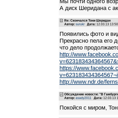
Мы почти одного возр
А диск Шеридана с ак
Re: Скончался Тони Шеридан
Автор:
surukr
Дата:
12.03.13 13:5
Появились фото и ви
Прекрасно пела его д
что дело продолжает
http://www.facebook.c
v=623183434364567&s
https://www.facebook.
v=623183434364567¬i
http://www.ndr.de/fer
Обсуждение новости: "В Гамбург
Автор:
asady2011
Дата:
12.03.13 
Покойся с миром, Тони