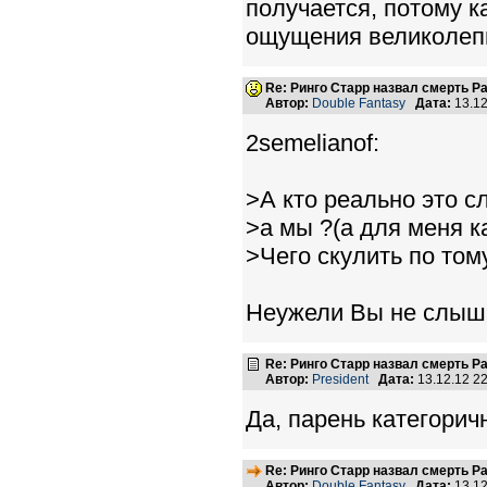
получается, потому к
ощущения великолепн
Re: Ринго Старр назвал смерть Р
Автор:
Double Fantasy
Дата:
13.12
2semelianof:
>А кто реально это с
>а мы ?(а для меня к
>Чего скулить по том
Неужели Вы не слыша
Re: Ринго Старр назвал смерть Р
Автор:
President
Дата:
13.12.12 2
Да, парень категоричн
Re: Ринго Старр назвал смерть Р
Автор:
Double Fantasy
Дата:
13.12