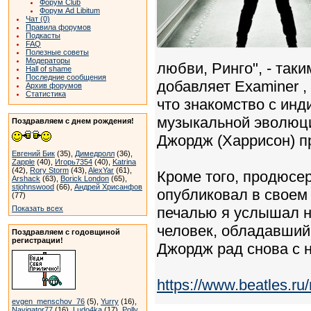
Форум Club
Форум Ad Libitum
Чат (0)
Правила форумов
Подкасты
FAQ
Полезные советы
Модераторы
любви, Ринго", - так
Hall of shame
Последние сообщения
добавляет Examiner ,
Архив форумов
Статистика
что знакомство с ин
музыкальной эволюци
Поздравляем с днем рождения!
Джордж (Харрисон) пр
Евгений Бик
(35),
Димедролл
(36),
Zapple
(40),
Игорь7354
(40),
Katrina
(42),
Rory Storm
(43),
AlexYar
(61),
Кроме того, продюсе
Arshack
(63),
Borick London
(65),
stjohnswood
(66),
Андрей Хрисанфов
опубликовал в своем
(77)
Показать всех
печалью я услышал н
человек, обладавший 
Поздравляем с годовщиной
регистрации!
Джордж рад снова с н
https://www.beatles.
evgen_menschov_76
(5),
Yurry
(16),
Navigator77
(16),
Ludo4ka
(17),
Polly