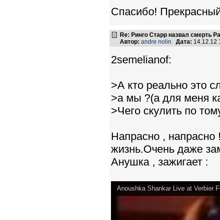
Спасибо! Прекрасный
Re: Ринго Старр назвал смерть Р
Автор:
andre nolin
Дата:
14.12.12
2semelianof:
>А кто реально это с
>а мы ?(а для меня к
>Чего скулить по том
Напрасно , напрасно
жизнь.Очень даже зам
Анушка , зажигает :
Anoushka Shankar Live at Verbier Fe