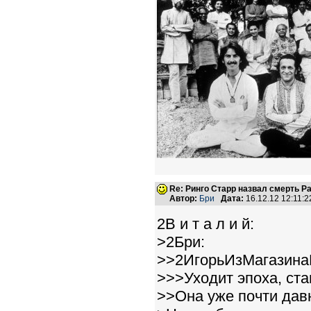
Re: Ринго Старр назвал смерть Р
Автор:
Бри
Дата:
16.12.12 12:11
2В и т а л и й:
>2Бри:
>>2ИгорьИзМагазина
>>>Уходит эпоха, ста
>>Она уже почти дав