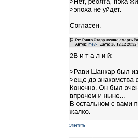
>Нет, ребята, пока ж
>эпоха не уйдет.
Согласен.
Re: Ринго Старр назвал смерть Р
Автор:
meyk
Дата:
16.12.12 20:3
2В и т а л и й:
>Рави Шанкар был из
>еще до знакомства с
Конечно..Он был очен
впрочем и ныне...
В остальном с вами п
жалко.
Ответить