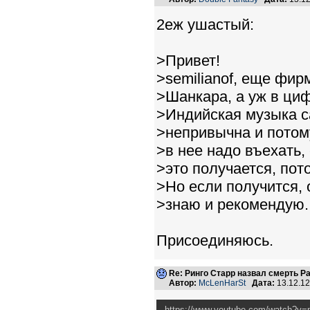
2еж ушастый:
>Привет!
>semilianof, еще фи
>Шанкара, а уж в циф
>Индийская музыка с
>непривычна и потом
>в нее надо въехать,
>это получается, пот
>Но если получится,
>знаю и рекомендую.
Присоединяюсь.
Re: Ринго Старр назвал смерть Р
Автор:
McLenHarSt
Дата:
13.12.1
https://www.youtube.com/watch?v