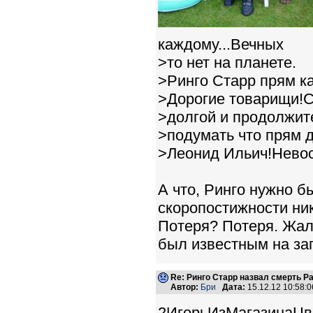
каждому...Вечных
>то нет на планете.
>Ринго Старр прям к
>Дорогие товарищи!С
>долгой и продолжи
>подумать что прям д
>Леонид Ильич!Невосп
А что, Ринго нужно б
скоропостижности ник
Потеря? Потеря. Жал
был известным на за
Re: Ринго Старр назвал смерть Р
Автор:
Бри
Дата:
15.12.12 10:58
2ИгорьИзМагазинаЦв