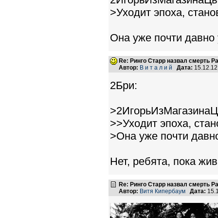
>Уходит эпоха, стано
Она уже почти давно
Re: Ринго Старр назвал смерть Р
Автор:
В и т а л и й
Дата:
15.12.12
2Бри:
>2ИгорьИзМагазинаЦ
>>Уходит эпоха, стан
>Она уже почти давн
Нет, ребята, пока жив
Re: Ринго Старр назвал смерть Р
Автор:
Витя Кипербаум
Дата:
15.