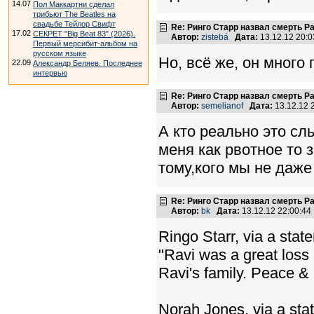
14.07
Пол Маккартни сделал
трибьют The Beatles на
свадьбе Тейлор Свифт
Re: Ринго Старр назвал смерть Р
17.02
СЕКРЕТ "Big Beat 83" (2026).
Автор:
zistebá
Дата:
13.12.12 20:
Первый мерсибит-альбом на
русском языке
Но, всё же, он много
22.09
Александр Беляев. Последнее
интервью
Re: Ринго Старр назвал смерть Р
Автор:
semelianof
Дата:
13.12.12 
А кто реально это сл
меня как рвотное то 
тому,кого мы не даж
Re: Ринго Старр назвал смерть Р
Автор:
bk
Дата:
13.12.12 22:00:4
Ringo Starr, via a stat
"Ravi was a great loss 
Ravi's family. Peace &
Norah Jones, via a sta