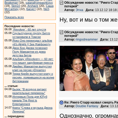
Обсуждение новости: "Ринго Ста
Beatloman
(18),
satanafrompashkovo
(19),
Sion22
(20),
Arshack
(20),
Саша
потерей"
McCartney
(22),
Басист
(22),
Nich
Автор:
Этна
Дата:
13.12.12 18:1
(22)
Показать всех
Ну, вот и мы о том же!
Последние новости:
06.08
`Revolver`: 60 лет спустя
Обсуждение новости: "Ринго Ста
05.08
Скульптурную группу Битлз
потерей"
установили в Томске
Автор:
ringodreammer
Дата:
13.12
05.08
Йоко Оно переиздаст альбом
«It’s Alright (I See Rainbows)»
05.08
Джон Бон Джови позвонил
Полу Маккартни из дома
детства битла
05.08
Альбому «Revolver» — 60 лет:
что пишет зарубежная пресса
05.08
Джеймс Маккартни выпустил
клип на песню «Dreams»
03.08
Терри Крейн выпустил книгу о
песнях, появившихся на волне
битломании
... статьи:
04.08
Бьорк: “В воздухе витают
разительные перемены”
01.08
Интервью Пола для ЮТуб
канала The Rest is
Re: Ринго Старр назвал смерть Р
Entertainment
Автор:
Double Fantasy
Дата:
13.12
14.07
Книга "Слова и музыка Джона
Леннона"
Однозначно, огромна
... периодика: