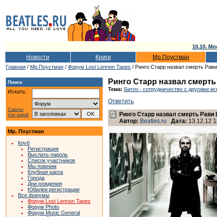
10.10. Мо
Новости
Книги
Мр.Поустман
Главная
/
Мр.Поустман
/
Форум Lost Lennon Tapes
/ Ринго Старр назвал смерть Рав
Ринго Старр назвал смерть
Поиск
Тема:
Битлз - сотрудничество с другими и
Искать:
Ответить
Советы
Ринго Старр назвал смерть Рави
Vox populi
Автор:
Beatles.ru
Дата:
13.12.12 1
Мр. Поустман
Клуб
Регистрация
Выслать пароль
Список участников
Мы помним
Клубная карта
Города
Дни рождения
Юбилеи регистрации
Все форумы
Форум Lost Lennon Tapes
Форум Photo
Форум Music General