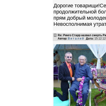
Дорогие товарищи!Сег
продолжительной бо
прям добрый молодец 
Невосполнимая утрата 
Re: Ринго Старр назвал смерть Р
Автор:
В и т а л и й
Дата:
15.12.1