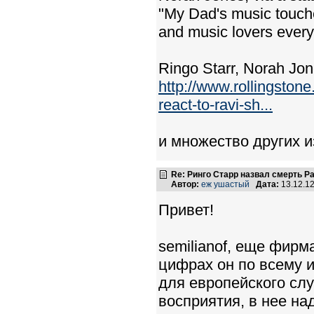
"My Dad's music touche
and music lovers ever
Ringo Starr, Norah Jo
http://www.rollingston
react-to-ravi-sh...
и множество других и
Re: Ринго Старр назвал смерть Р
Автор:
еж ушастый
Дата:
13.12.1
Привет!
semilianof, еще фирм
цифрах он по всему 
для европейского слу
восприятия, в нее над