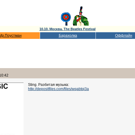
10.10. Москва. The Beatles Festival
Мр.Поустман
Барахолка
Оффлайн
10:42
Sting. Разбитая музыка:
http://depositfiles.com/files/wqabtqi3a