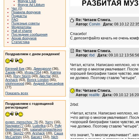
Форум Club
Форум Ad Libitum
Чат (0)
Правила форумов
Подкасты
FAQ
Re: Читаем Стинга.
Полезные советы
Автор:
Corvin
Дата:
08.10.12 22:
Модераторы
Hall of shame
Спасибо!
Последние сообщения
С депозитфайлз качать не очень ком
Архив форумов
Статистика
Re: Читаем Стинга.
Поздравляем с днем рождения!
Автор:
rbd
Дата:
09.10.12 13:56:
Читал, кстати. Написано неплохо, но ч
Евгений Бик
(35),
Димедролл
(36),
что автор о многом умалчивает. После
Zapple
(40),
Игорь7354
(40),
Katrina
хорошей биографии такое чувство, имх
(42),
Rory Storm
(43),
AlexYar
(61),
не должно. Поэтому ставлю "четыре".
Arshack
(63),
Borick London
(65),
stjohnswood
(66),
Андрей Хрисанфов
(77)
Re: Читаем Стинга.
Показать всех
Автор:
realife
Дата:
09.10.12 16:2
Поздравляем с годовщиной
2rbd:
регистрации!
>Читал, кстати. Написано неплохо, но 
>что автор о многом умалчивает. Посл
>хорошей биографии такое чувство, им
evgen_menschov_76
(5),
Yurry
(16),
Navigator77
(16),
Ludo4ka
(17),
Polly
>не должно. Поэтому ставлю "четыре".
Beatloman
(18),
satanafrompashkovo
(19),
Sion22
(20),
Arshack
(20),
Саша
что значит, "о многом умалчивает". а
McCartney
(22),
Басист
(22),
Nich