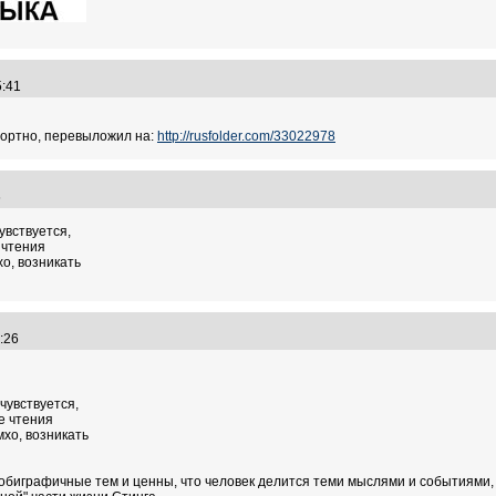
35:41
фортно, перевыложил на:
http://rusfolder.com/33022978
56
увствуется,
 чтения
о, возникать
0:26
чувствуется,
е чтения
хо, возникать
втобиграфичные тем и ценны, что человек делится теми мыслями и событиями, 