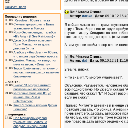
детстве и юности, а совсем не о "звез
(22)
Показать всех
Re: Читаем Стинга.
Автор:
илюха
Дата:
09.10.12 16:
Последние новости:
06.08
`Revolver`: 60 лет спустя
05.08
Скульптурную группу Битлз
Я сейчас читаю очень грамотную книже
установили в Томске
струн. Телка берет его гитару и пробу
05.08
Йоко Оно переиздаст альбом
стукает гитару. Хендрикс на нее набр
«It’s Alright (I See Rainbows)»
взять это дело под контроль (в смысл
05.08
Джон Бон Джови позвонил
Полу Маккартни из дома
А вам тут все чтобы автор взял и опис
детства битла
05.08
Альбому «Revolver» — 60 лет:
что пишет зарубежная пресса
Re: Читаем Стинга.
05.08
Джеймс Маккартни выпустил
Автор:
rbd
Дата:
09.10.12 21:11:
клип на песню «Dreams»
03.08
Терри Крейн выпустил книгу о
2realife, илюха:
песнях, появившихся на волне
битломании
>что значит, "о многом умалчивает".
... статьи:
04.08
Бьорк: “В воздухе витают
Объясняю. Разумеется, человек не о
разительные перемены”
всю подноготную. Но уж если сказал "А
01.08
Интервью Пола для ЮТуб
ожидает, что скажут "Б". И будет разо
канала The Rest is
если не скажут.
Entertainment
14.07
Книга "Слова и музыка Джона
Пример. Читаете детектив и в конце уз
Леннона"
позабыл сказать, кто убийца. А некий 
покрывает: его, дескать, авторское пра
... периодика:
На что Вы, как читатель, тоже можете 
14.07
Пол Маккартни сделал
мое право выдать автору рецензию с 
трибьют The Beatles на
свадьбе Тейлор Свифт