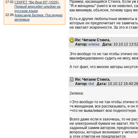
Пример, касающийся Стинга. Если уж 
17.02
СЕКРЕТ "Big Beat 83" (2026).
"Я и женщины" (никто ж не неволил, са
Первый мерсибит-альбом на
как минимум, объясни, почему одну же
русском языке
22.09
Александр Беляев. Последнее
Есть и другие любопытные моменты в 
интервью
которые он предпочитает не замечать. 
не хватает искренности. За это и ставл
Re: Читаем Стинга.
Автор:
илюха
Дата:
10.10.12 13:
Это вообще-то не так чтобы этично по
квалифицированно судить не могу, мож
А тот факт, что многие авторы несутс
Re: Читаем Стинга.
Автор:
rbd
Дата:
10.10.12 16:40:
2илюха:
>Это вообще-то не так чтобы этично 
>к женщинам, все рассказывать, и он 
>что не вываливает всю подноготную.
Всего даже если и захочешь, то не ра
ни электронной бумаги не хватит. Но "
заданный самим автором, предполага
вопросы, которые возникают у читател
а этих ответов не предлагается.