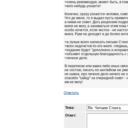
>очень рекомендую, может быть, в гла
>кого-нибудь узнаете!
Конечно, сразу узнается человек, сов
Что до меня, то я выдал пусть прими
а никак не совет. Дать рецензию под
книги не могу, а заниматься этим пока 
особо хочется, если честно - не насто
книга. Руки не доходят и до более инт
>а лучше всего написать письмо Стинг
>всех недочетов по его книге. глядиш
>издание будет "дополнено и исправле
>объявят отдельную благодарность с 
>личное дело.
В переписке или каких-либо иных связ
не состою, писать по-английски не ум
не нужна, про личное дело ничего не з
спасибо "зайцу" за очередной совет -
им не могу!
Ответить
Тема:
Ответ: