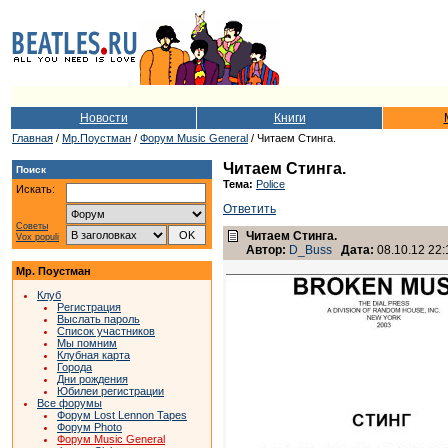
Новости
Книги
Главная
/
Мр.Поустман
/
Форум Music General
/ Читаем Стинга.
Читаем Стинга.
Поиск
Тема:
Police
Искать:
Ответить
Советы
Читаем Стинга.
Vox populi
Автор:
D_Buss
Дата:
08.10.12 22:
Мр. Поустман
Клуб
Регистрация
Выслать пароль
Список участников
Мы помним
Клубная карта
Города
Дни рождения
Юбилеи регистрации
Все форумы
Форум Lost Lennon Tapes
Форум Photo
Форум Music General