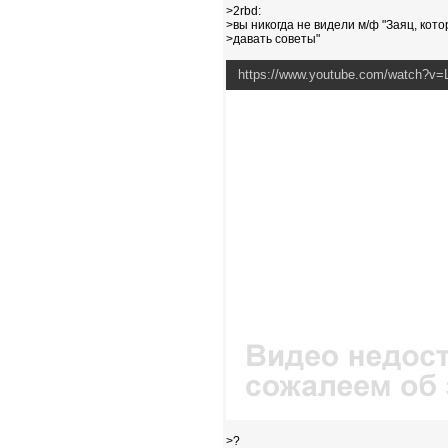
>2rbd:
>вы никогда не видели м/ф "Заяц, кот
>давать советы"
https://www.youtube.com/watch?v
>?