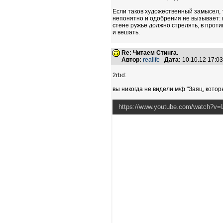
Если таков художественный замысел, 
непонятно и одобрения не вызывает: 
стене ружье должно стрелять, в проти
и вешать.
Re: Читаем Стинга.
Автор:
realife
Дата:
10.10.12 17:0
2rbd:
вы никогда не видели м/ф "Заяц, кото
https://www.youtube.com/watch?v