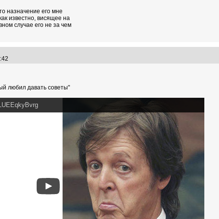
то назначение его мне
как известно, висящее на
вном случае его не за чем
3:42
рый любил давать советы"
=LUEEqkyBvrg