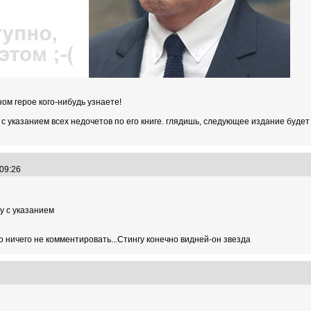
ном герое кого-нибудь узнаете!
 с указанием всех недочетов по его книге. глядишь, следующее издание будет
:09:26
у с указанием
но ничего не комментировать...Стингу конечно видней-он звезда
25