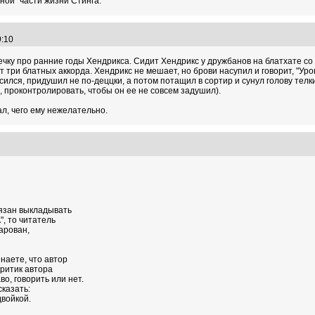
дной" части жизни Стинга.
49:10
чку про ранние годы Хендрикса. Сидит Хендрикс у дружбанов на блатхате со 
ет три блатных аккорда. Хендрикс не мешает, но брови насупил и говорит, "Ур
осился, придушил не по-деццки, а потом потащил в сортир и сунул голову телк
е, проконтролировать, чтобы он ее не совсем задушил).
ал, чего ему нежелательно.
16
бязан выкладывать
", то читатель
чарован,
наете, что автор
критик автора
во, говорить или нет.
сказать:
двойкой.