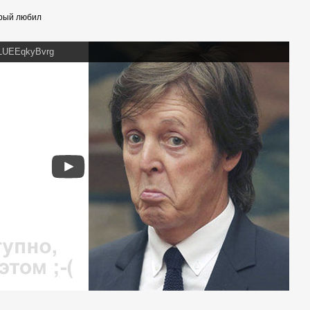
орый любил
=LUEEqkyBvrg