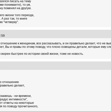
взялся писать на тему
ми понимаете), то уж,
ну поменял на другую.
его жизни того периода,
А раз так, то книге
ю "четверку".
52:59
 отношению к женщинам, все рассказывать, и он правильно делает, что не выв
ет, Вы и правы по этому поводу, что плохо освещены детали, которые ему сле
я скорее-быстрее по истории своей жизни, тоже не новость.
26
по отношению
правильно делает,
сскажешь - ни времени,
градус интимности",
ет ответы на некоторые
я по поводу прочитанного,