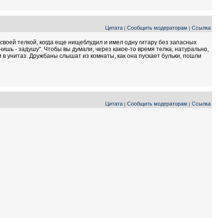
Цитата
Сообщить модераторам
Ссылка
|
|
своей телкой, когда еще нищеблудил и имел одну гитару без запасных
онишь - задушу". Чтобы вы думали, через какое-то время телка, натурально,
и в унитаз. Дружбаны слышат из комнаты, как она пускает бульки, пошли
Цитата
Сообщить модераторам
Ссылка
|
|