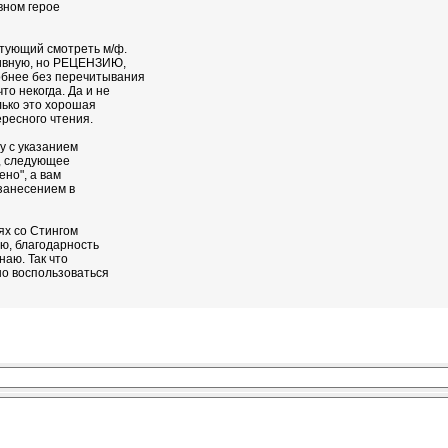
вном герое
етующий смотреть м/ф.
тивную, но РЕЦЕНЗИЮ,
робнее без перечитывания
что некогда. Да и не
лько это хорошая
ересного чтения.
у с указанием
ь, следующее
но", а вам
занесением в
ях со Стингом
ею, благодарность
наю. Так что
 но воспользоваться