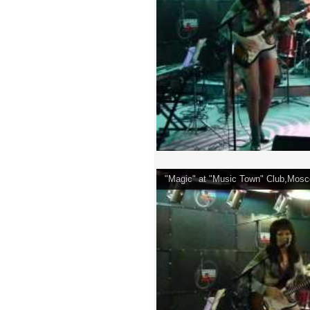
"Magic" at "Music Town" Club,Mosc