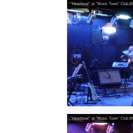
"Heartbeat" at "Music Town" Club,
"Heartbeat" at "Music Town" Club,