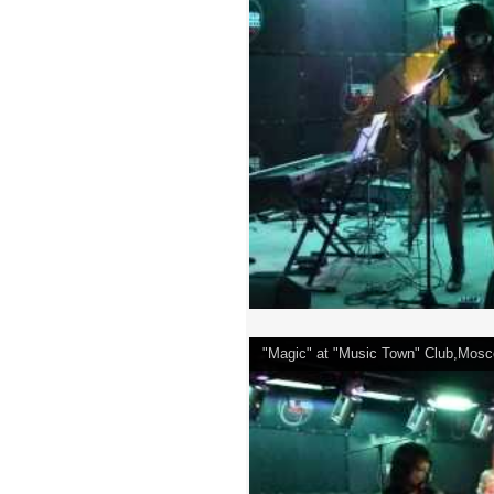
"Magic" at "Music Town" Club,Mosc