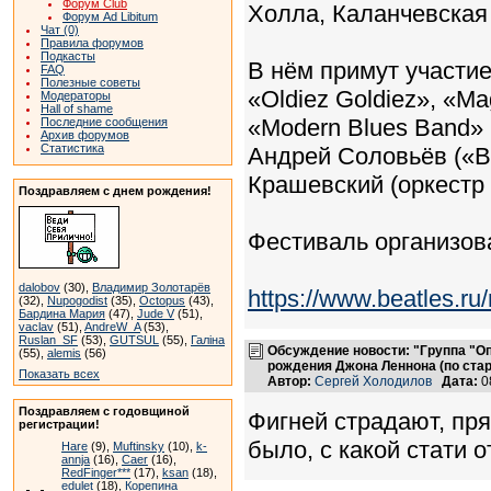
Форум Club
Холла, Каланчевская 
Форум Ad Libitum
Чат (0)
Правила форумов
Подкасты
В нём примут участи
FAQ
Полезные советы
«Oldiez Goldiez», «M
Модераторы
Hall of shame
«Modern Blues Band»
Последние сообщения
Архив форумов
Статистика
Андрей Соловьёв («В
Крашевский (оркестр 
Поздравляем с днем рождения!
Фестиваль организов
dalobov
(30),
Владимир Золотарёв
https://www.beatles.
(32),
Nupogodist
(35),
Octopus
(43),
Бардина Мария
(47),
Jude V
(51),
vaclav
(51),
AndreW_A
(53),
Ruslan_SF
(53),
GUTSUL
(55),
Галіна
Обсуждение новости: "Группа "О
(55),
alemis
(56)
рождения Джона Леннона (по ста
Показать всех
Автор:
Сергей Холодилов
Дата:
0
Поздравляем с годовщиной
Фигней страдают, пря
регистрации!
было, с какой стати о
Hare
(9),
Muftinsky
(10),
k-
annja
(16),
Caer
(16),
RedFinger***
(17),
ksan
(18),
edulet
(18),
Корепина