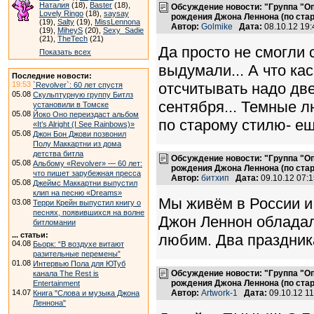
Наталия
(18),
Baster
(18),
Обсуждение новости: "Группа "О
Lovely Ringo
(18),
saysay
рождения Джона Леннона (по ста
(19),
Salty
(19),
MissLennona
Автор:
Golmike
Дата:
08.10.12 19
(19),
MiheyS
(20),
Sexy_Sadie
(21),
TheTech
(21)
Да просто не смогли 
Показать всех
выдумали... А что кас
Последние новости:
19:53
отсчитывать надо две
`Revolver`: 60 лет спустя
05.08
Скульптурную группу Битлз
сентября... Темные 
установили в Томске
05.08
Йоко Оно переиздаст альбом
по старому стилю- еще
«It’s Alright (I See Rainbows)»
05.08
Джон Бон Джови позвонил
Полу Маккартни из дома
детства битла
Обсуждение новости: "Группа "О
05.08
Альбому «Revolver» — 60 лет:
рождения Джона Леннона (по ста
что пишет зарубежная пресса
Автор:
битхип
Дата:
09.10.12 07:
05.08
Джеймс Маккартни выпустил
клип на песню «Dreams»
Мы живём в России и 
03.08
Терри Крейн выпустил книгу о
песнях, появившихся на волне
Джон Леннон обладал
битломании
... статьи:
любим. Два праздник
04.08
Бьорк: “В воздухе витают
разительные перемены”
01.08
Интервью Пола для ЮТуб
Обсуждение новости: "Группа "О
канала The Rest is
рождения Джона Леннона (по ста
Entertainment
14.07
Автор:
Artwork-1
Дата:
09.10.12 1
Книга "Слова и музыка Джона
Леннона"