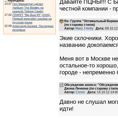
Давайте ПЦНЫ!!! С Би
... периодика:
14.07
Пол Маккартни сделал
честной компании - п
трибьют The Beatles на
свадьбе Тейлор Свифт
17.02
СЕКРЕТ "Big Beat 83" (2026).
Первый мерсибит-альбом на
Re: Группа "Оптимальный Вариан
русском языке
(по старому стилю)
22.09
Александр Беляев. Последнее
Автор:
Mary J Holly
Дата:
09.10.12
интервью
Экие склочники. Хорош
названию докопаемся
Меня вот в Москве не 
остальное-то хорошо,
городе - непременно
Обсуждение анонса: "Обсуждение
Джона Леннона (по старому стилю
Автор:
Corvin
Дата:
15.10.12 14:
Давно не слушал моги
идти!