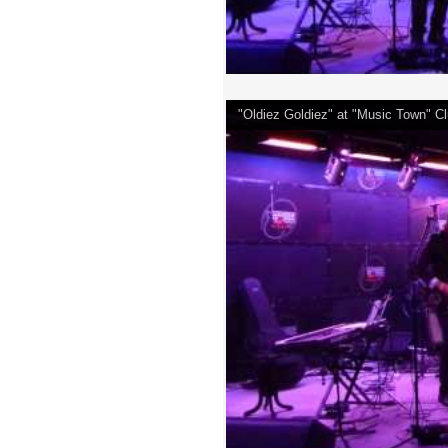
"Oldiez Goldiez" at "Music Town" 