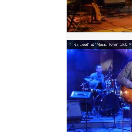
"Heartbeat" at "Music Town" Club,