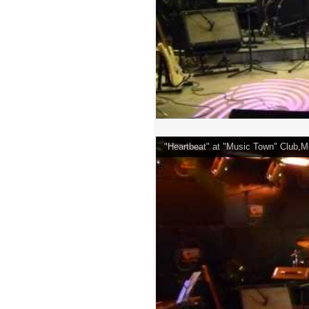
"Heartbeat" at "Music Town" Club,