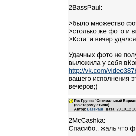
2BassPaul:
>было множество фот
>столько же фото и 
>Кстати вечер удался 
Удачных фото не полу
выложила у себя вКон
http://vk.com/video3
вашего исполнения эт
вечеров;)
Re: Группа "Оптимальный Вариан
(по старому стилю)
Автор:
BassPaul
Дата:
28.10.12 1
2McCashka:
Спасибо.. жаль что ф