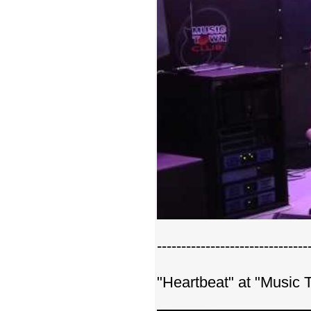
-------------------------------
"Heartbeat" at "Music