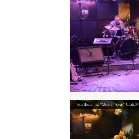
"Heartbeat" at "Music Town" Club,