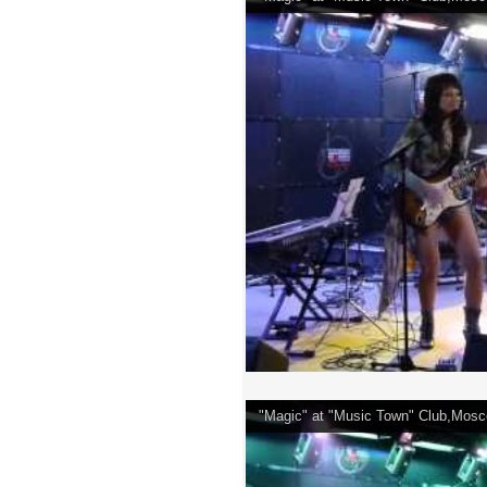
"Magic" at "Music Town" Club,Mosc