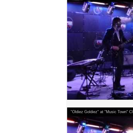
"Oldiez Goldiez" at "Music Town" 