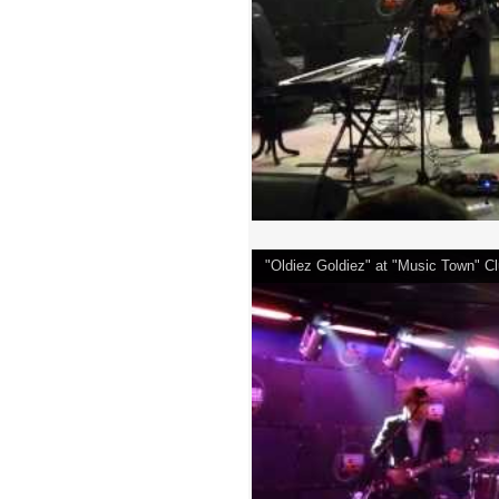
"Oldiez Goldiez" at "Music Town" 