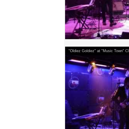
"Oldiez Goldiez" at "Music Town" 