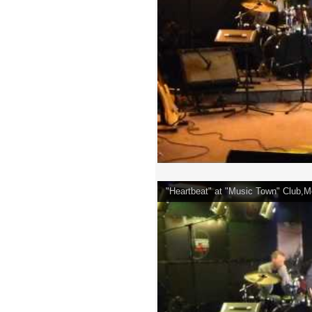
"Heartbeat" at "Music Town" Club,