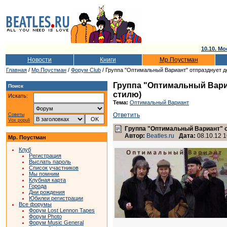
10.10. Мо
Новости
Книги
Мр.Поустман
Главная
/
Мр.Поустман
/
Форум Club
/ Группа "Оптимальный Вариант" отпразднует д
Группа "Оптимальный Вари
Поиск
стилю)
Искать:
Тема:
Оптимальный Вариант
Ответить
Советы
Vox populi
Группа "Оптимальный Вариант" о
Автор:
Beatles.ru
Дата:
08.10.12 1
Мр. Поустман
Клуб
Регистрация
Выслать пароль
Список участников
Мы помним
Клубная карта
Города
Дни рождения
Юбилеи регистрации
Все форумы
Форум Lost Lennon Tapes
Форум Photo
Форум Music General