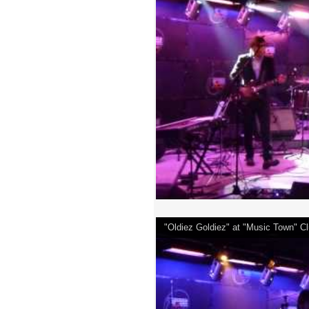
"Oldiez Goldiez" at "Music Town" 