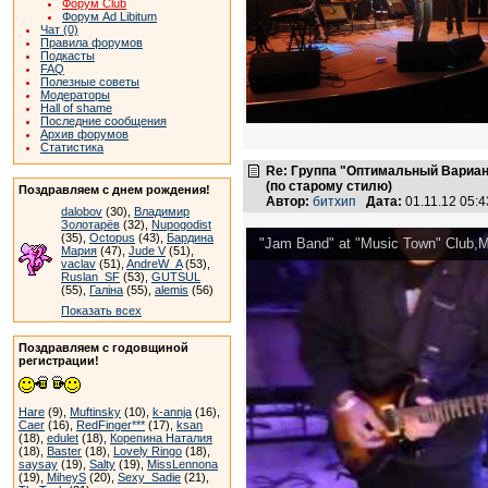
Форум Club
Форум Ad Libitum
Чат (0)
Правила форумов
Подкасты
FAQ
Полезные советы
Модераторы
Hall of shame
Последние сообщения
Архив форумов
Статистика
Re: Группа "Оптимальный Вариан
(по старому стилю)
Поздравляем с днем рождения!
Автор:
битхип
Дата:
01.11.12 05:
dalobov
(30),
Владимир
Золотарёв
(32),
Nupogodist
(35),
Octopus
(43),
Бардина
"Jam Band" at "Music Town" Club,
Мария
(47),
Jude V
(51),
vaclav
(51),
AndreW_A
(53),
Ruslan_SF
(53),
GUTSUL
(55),
Галіна
(55),
alemis
(56)
Показать всех
Поздравляем с годовщиной
регистрации!
Hare
(9),
Muftinsky
(10),
k-annja
(16),
Caer
(16),
RedFinger***
(17),
ksan
(18),
edulet
(18),
Корепина Наталия
(18),
Baster
(18),
Lovely Ringo
(18),
saysay
(19),
Salty
(19),
MissLennona
(19),
MiheyS
(20),
Sexy_Sadie
(21),