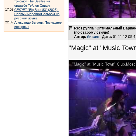
трибьют The Beatles на
свадьбе Тейлор Свифт
17.02
СЕКРЕТ "Big Beat 83" (2026).
Первый мерсибит-альбом на
русском языке
22.09
Александр Беляев. Последнее
интервью
Re: Группа "Оптимальный Вариан
(по старому стилю)
Автор:
битхип
Дата:
01.11.12 05:
"Magic" at "Music Tow
"Magic" at "Music Town" Club,Mosc