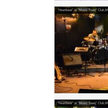
"Heartbeat" at "Music Town" Club,
"Heartbeat" at "Music Town" Club,