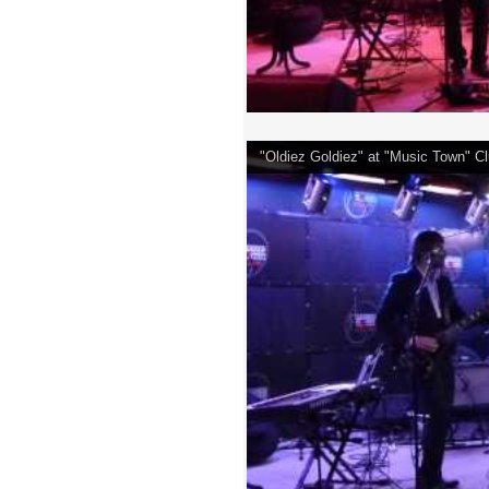
"Oldiez Goldiez" at "Music Town" 