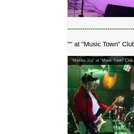
-------------------------------
"" at "Music Town" Cl
"Mambo Jza" at "Music Town" Club