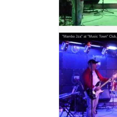
"Mambo Jza" at "Music Town" Club