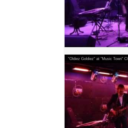
"Oldiez Goldiez" at "Music Town" 