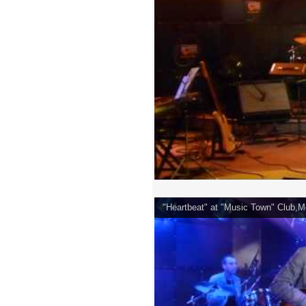
"Heartbeat" at "Music Town" Club,