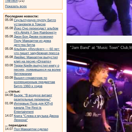
TheTech
(21)
Показать всех
Последние новости:
05.08
Скульптурную группу Битлз
установили в Томске
05.08
Йоко Оно переиздаст альбом
«It’s Alright (I See Rainbows)»
05.08
Джон Бон Джови позвонил
Полу Маккартни из дома
детства битла
"Jam Band" at "Music Town" Club,
05.08
Альбому «Revolver» — 60 лет:
что пишет зарубежная пресса
05.08
Джеймс Маккартни выпустил
клип на песню «Dreams»
03.08
Терри Крейн выпустил книгу о
песнях, появившихся на волне
битломании
03.08
Вышел справочник по
коллекционным предметам
Битлз 1960-х годов
... статьи:
04.08
Бьорк: “В воздухе витают
разительные перемены”
01.08
Интервью Пола для ЮТуб
канала The Rest is
Entertainment
14.07
Книга "Слова и музыка Джона
Леннона"
... периодика:
14.07
Пол Маккартни сделал