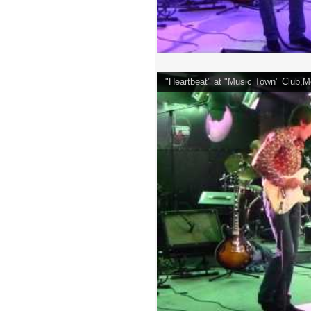
"Heartbeat" at "Music Town" Club,