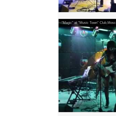
"Magic" at "Music Town" Club,Mosc