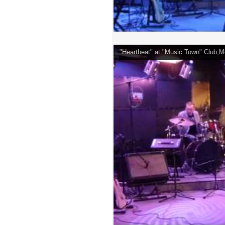
"Heartbeat" at "Music Town" Club,