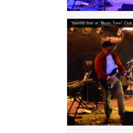
"Mambo Jza" at "Music Town" Club