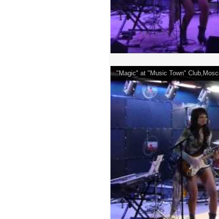
"Magic" at "Music Town" Club,Mosc