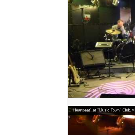
"Heartbeat" at "Music Town" Club,