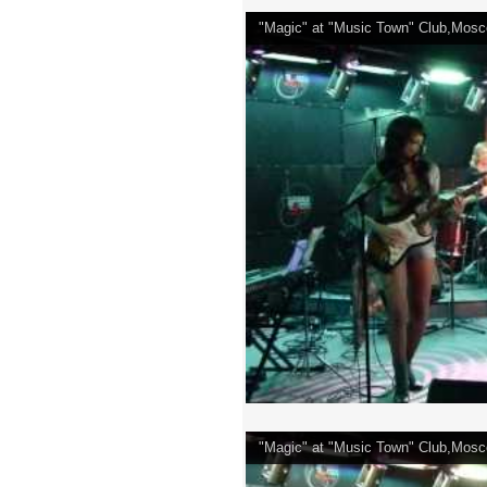
"Magic" at "Music Town" Club,Mosc
"Magic" at "Music Town" Club,Mosc