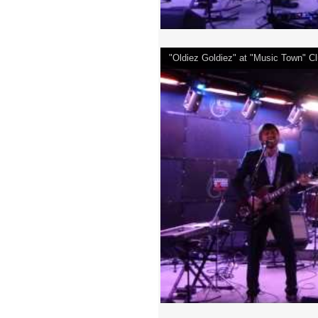
"Oldiez Goldiez" at "Music Town" 