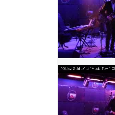
"Oldiez Goldiez" at "Music Town" 