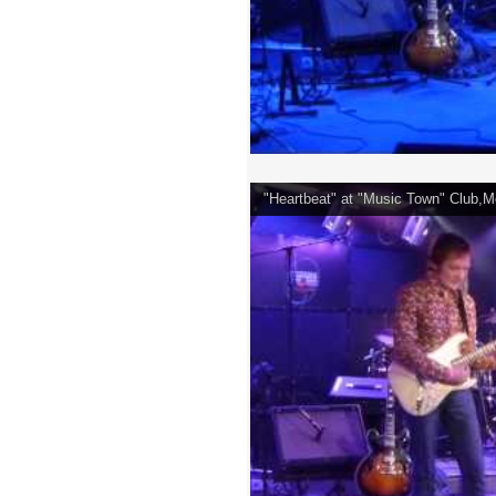
"Heartbeat" at "Music Town" Club,