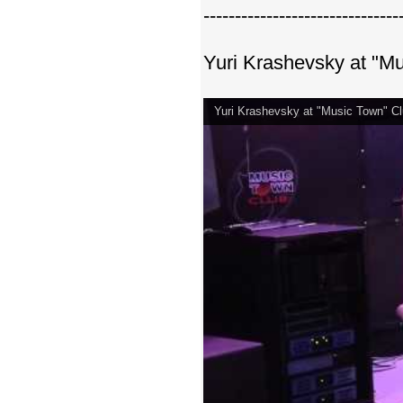
-------------------------------
Yuri Krashevsky at "M
Yuri Krashevsky at "Music Town" C