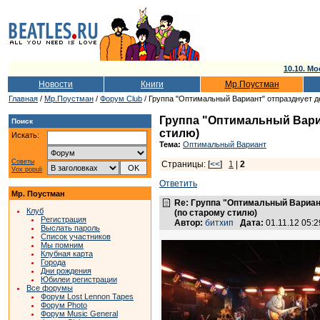
10.10. Мо
Новости
Книги
Мр.Поустман
Главная
/
Мр.Поустман
/
Форум Club
/ Группа "Оптимальный Вариант" отпразднует д
Группа "Оптимальный Вари
Поиск
стилю)
Искать:
Тема:
Оптимальный Вариант
Советы
Страницы: [
<<
]
1
|
2
Vox populi
Ответить
Мр. Поустман
Re: Группа "Оптимальный Вариан
Клуб
(по старому стилю)
Регистрация
Автор:
битхип
Дата:
01.11.12 05:
Выслать пароль
Список участников
Мы помним
Клубная карта
Города
Дни рождения
Юбилеи регистрации
Все форумы
Форум Lost Lennon Tapes
Форум Photo
Форум Music General