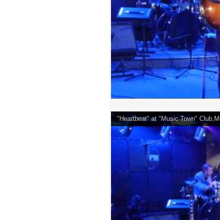
"Heartbeat" at "Music Town" Club,