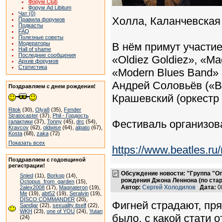
Форум Club
Форум Ad Libitum
Чат (0)
Холла, Каланчевская 
Правила форумов
Подкасты
FAQ
Полезные советы
Модераторы
В нём примут участи
Hall of shame
Последние сообщения
«Oldiez Goldiez», «M
Архив форумов
Статистика
«Modern Blues Band»
Андрей Соловьёв («В
Поздравляем с днем рождения!
Крашевский (оркестр 
Ritok
(30),
Olya8
(35),
Fender
Stratocaster
(37),
Phil - Гордость
Фестиваль организов
галактики
(37),
Tonny
(45),
drc
(54),
Kravcov
(62),
oldwise
(64),
alpato
(67),
Kosta
(68),
zaka
(72)
Показать всех
https://www.beatles.
Поздравляем с годовщиной
регистрации!
Обсуждение новости: "Группа "О
Snied
(11),
Borkop
(14),
рождения Джона Леннона (по ста
Octopus_from_garden
(15),
Автор:
Сергей Холодилов
Дата:
0
2alex2008
(17),
Magnateron
(19),
Me
(19),
abt52
(19),
Seralvin
(19),
DISCO COMMANDER
(20),
Фигней страдают, пря
Sandjar
(22),
sexuality itself
(22),
WKH
(23),
one of YOU
(24),
Yutan
было, с какой стати о
(24)