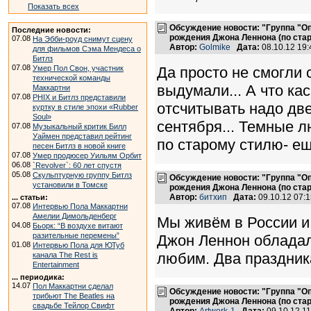
Показать всех
Обсуждение новости: "Группа "О
Последние новости:
рождения Джона Леннона (по ста
07.08
На Эбби-роуд снимут сцену
Автор:
Golmike
Дата:
08.10.12 19
для фильмов Сэма Мендеса о
Битлз
07.08
Умер Пол Свон, участник
Да просто не смогли 
технической команды
выдумали... А что кас
Маккартни
07.08
PHIX и Битлз представили
отсчитывать надо две
куртку в стиле эпохи «Rubber
Soul»
сентября... Темные 
07.08
Музыкальный критик Билл
Уаймен представил рейтинг
по старому стилю- еще
песен Битлз в новой книге
07.08
Умер продюсер Уильям Орбит
06.08
`Revolver`: 60 лет спустя
05.08
Скульптурную группу Битлз
Обсуждение новости: "Группа "О
установили в Томске
рождения Джона Леннона (по ста
Автор:
битхип
Дата:
09.10.12 07:
... статьи:
07.08
Интервью Пола Маккартни
Амелии Димольденберг
Мы живём в России и 
04.08
Бьорк: “В воздухе витают
разительные перемены”
Джон Леннон обладал
01.08
Интервью Пола для ЮТуб
любим. Два праздник
канала The Rest is
Entertainment
... периодика:
14.07
Пол Маккартни сделал
Обсуждение новости: "Группа "О
трибьют The Beatles на
рождения Джона Леннона (по ста
свадьбе Тейлор Свифт