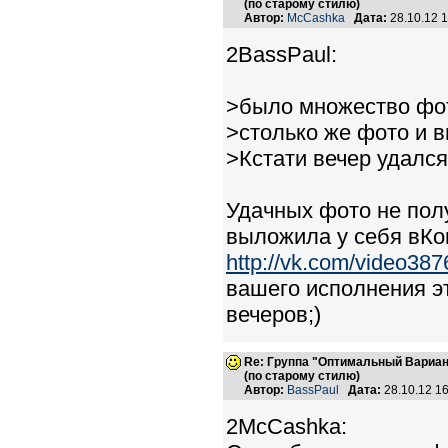
(по старому стилю)
Автор:
McCashka
Дата:
28.10.12 
2BassPaul:
>было множество фот
>столько же фото и 
>Кстати вечер удался 
Удачных фото не полу
выложила у себя вКон
http://vk.com/video3
вашего исполнения эт
вечеров;)
Re: Группа "Оптимальный Вариан
(по старому стилю)
Автор:
BassPaul
Дата:
28.10.12 1
2McCashka: