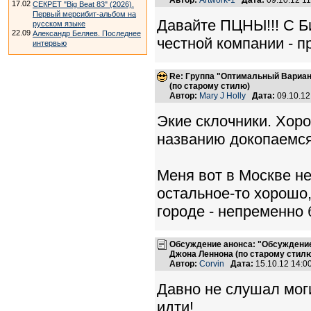
Автор:
Artwork-1
Дата:
09.10.12 1
17.02
СЕКРЕТ "Big Beat 83" (2026).
Первый мерсибит-альбом на
Давайте ПЦНЫ!!! С Би
русском языке
22.09
Александр Беляев. Последнее
честной компании - п
интервью
Re: Группа "Оптимальный Вариан
(по старому стилю)
Автор:
Mary J Holly
Дата:
09.10.12
Экие склочники. Хорош
названию докопаемся
Меня вот в Москве не 
остальное-то хорошо,
городе - непременно
Обсуждение анонса: "Обсуждение
Джона Леннона (по старому стилю
Автор:
Corvin
Дата:
15.10.12 14:
Давно не слушал моги
идти!