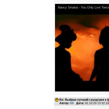
Nancy Sinatra - You Only Live Twic
Re: Выбран лучший саундтрек к
Автор:
NK
Дата:
02.10.20 13:32: