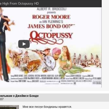
me High From Octopussy HD
 фильмам о Джеймсе Бонде
4:07
Мне все песни бондианы нравятся.