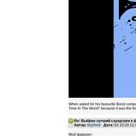
When asked for his favourite Bond compos
Time In The World" because it was the fi
Re: Выбран лучший саундтрек к
Автор:
BigWalk
Дата:
02.10.20 12
Мой фаворит: