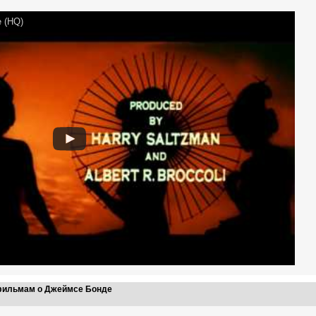
e (HQ)
 фильмам о Джеймсе Бонде
10