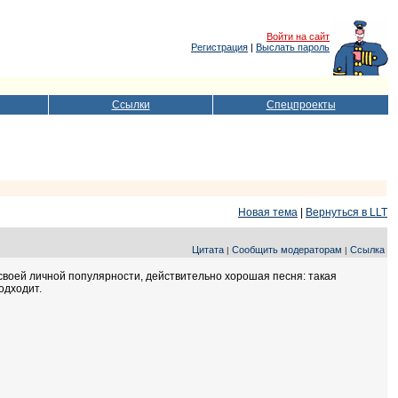
Войти на сайт
Регистрация
|
Выслать пароль
Ссылки
Спецпроекты
Новая тема
|
Вернуться в LLT
Цитата
Сообщить модераторам
Ссылка
|
|
я своей личной популярности, действительно хорошая песня: такая
одходит.