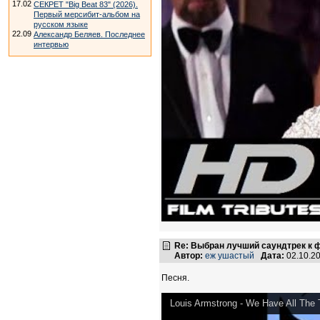
17.02
СЕКРЕТ "Big Beat 83" (2026).
Первый мерсибит-альбом на
русском языке
22.09
Александр Беляев. Последнее
интервью
Re: Выбран лучший саундтрек к
Автор:
еж ушастый
Дата:
02.10.2
Песня.
Louis Armstrong - We Have All The 