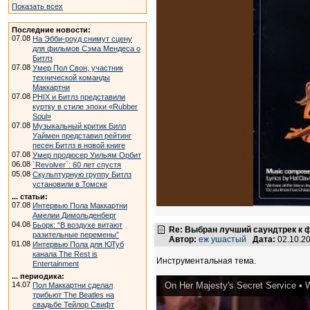
Показать всех
Последние новости:
07.08
На Эбби-роуд снимут сцену
для фильмов Сэма Мендеса о
Битлз
07.08
Умер Пол Свон, участник
технической команды
Маккартни
07.08
PHIX и Битлз представили
куртку в стиле эпохи «Rubber
Soul»
07.08
Музыкальный критик Билл
Уаймен представил рейтинг
песен Битлз в новой книге
07.08
Умер продюсер Уильям Орбит
06.08
`Revolver`: 60 лет спустя
05.08
Скульптурную группу Битлз
установили в Томске
... статьи:
07.08
Интервью Пола Маккартни
Амелии Димольденберг
04.08
Бьорк: “В воздухе витают
Re: Выбран лучший саундтрек к
разительные перемены”
Автор:
еж ушастый
Дата:
02.10.2
01.08
Интервью Пола для ЮТуб
канала The Rest is
Инструментальная тема.
Entertainment
... периодика:
14.07
On Her Majesty's Secret Service • W
Пол Маккартни сделал
трибьют The Beatles на
свадьбе Тейлор Свифт