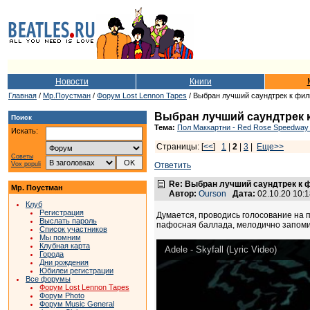
Новости
Книги
Главная
/
Мр.Поустман
/
Форум Lost Lennon Tapes
/ Выбран лучший саундтрек к фи
Выбран лучший саундтрек 
Поиск
Тема:
Пол Маккартни - Red Rose Speedway 
Искать:
Страницы: [
<<
]
1
|
2
|
3
|
Еще>>
Советы
Vox populi
Ответить
Re: Выбран лучший саундтрек к
Мр. Поустман
Автор:
Ourson
Дата:
02.10.20 10:
Клуб
Регистрация
Думается, проводись голосование на п
Выслать пароль
пафосная баллада, мелодично запомин
Список участников
Мы помним
Клубная карта
Adele - Skyfall (Lyric Video)
Города
Дни рождения
Юбилеи регистрации
Все форумы
Форум Lost Lennon Tapes
Форум Photo
Форум Music General