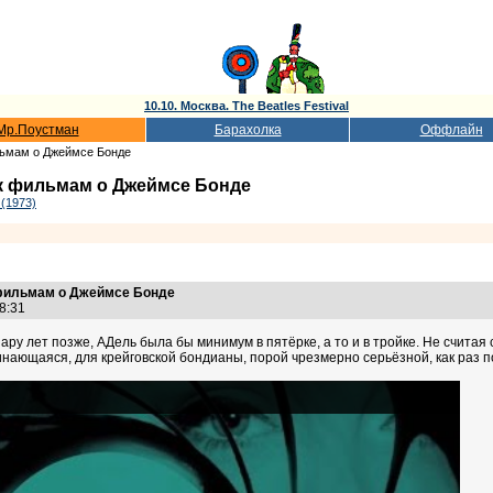
10.10. Москва. The Beatles Festival
Мр.Поустман
Барахолка
Оффлайн
льмам о Джеймсе Бонде
к фильмам о Джеймсе Бонде
(1973)
 фильмам о Джеймсе Бонде
18:31
ару лет позже, АДель была бы минимум в пятёрке, а то и в тройке. Не счита
ающаяся, для крейговской бондианы, порой чрезмерно серьёзной, как раз п