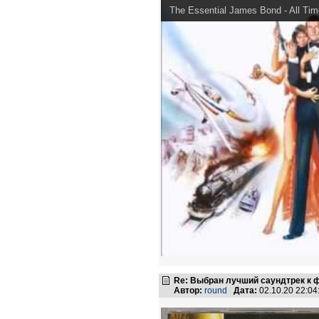
The Essential James Bond - All Ti
Re: Выбран лучший саундтрек к
Автор:
round
Дата:
02.10.20 22:0