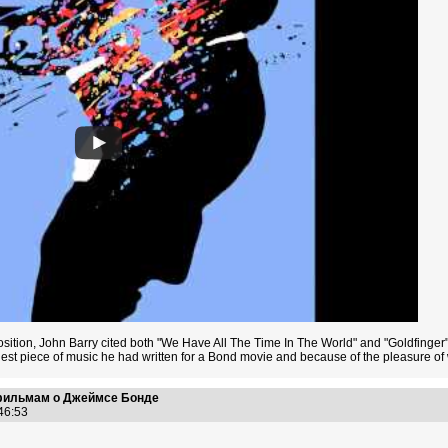
ition, John Barry cited both "We Have All The Time In The World" and "Goldfinger"
nest piece of music he had written for a Bond movie and because of the pleasure of
 фильмам о Джеймсе Бонде
:46:53