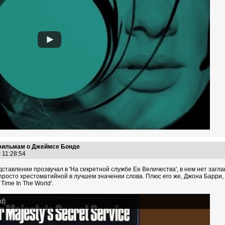
 фильмам о Джеймсе Бонде
0 11:28:54
тавлении прозвучал в 'На секретной службе Ее Величества', в нем нет заглав
просто хрестоматийной в лучшем значении слова. Плюс его же, Джона Барри
Time In The World'.
d)