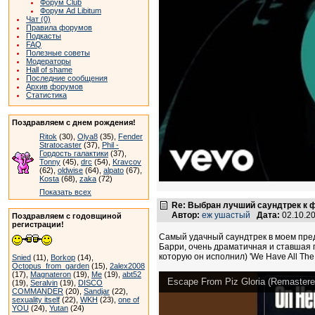
Форум Club
Форум Ad Libitum
Чат (0)
Правила форумов
Подкасты
FAQ
Полезные советы
Модераторы
Hall of shame
Последние сообщения
Архив форумов
Статистика
Поздравляем с днем рождения!
Ritok
(30),
Olya8
(35),
Fender
Stratocaster
(37),
Phil -
Гордость галактики
(37),
Tonny
(45),
drc
(54),
Kravcov
(62),
oldwise
(64),
alpato
(67),
Kosta
(68),
zaka
(72)
Показать всех
Re: Выбран лучший саундтрек к
Автор:
еж ушастый
Дата:
02.10.2
Поздравляем с годовщиной
регистрации!
Самый удачный саундтрек в моем предс
Барри, очень драматичная и ставшая 
которую он исполнил) 'We Have All The 
Snied
(11),
Borkop
(14),
Octopus_from_garden
(15),
2alex2008
(17),
Magnateron
(19),
Me
(19),
abt52
Escape From Piz Gloria (Remastere
(19),
Seralvin
(19),
DISCO
COMMANDER
(20),
Sandjar
(22),
sexuality itself
(22),
WKH
(23),
one of
YOU
(24),
Yutan
(24)