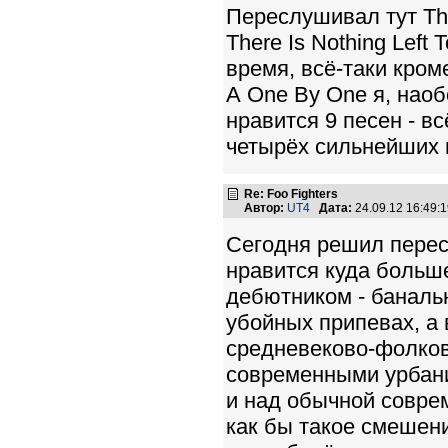
Переслушивал тут Ther
There Is Nothing Left
время, всё-таки кром
А One By One я, наоб
нравится 9 песен - в
четырёх сильнейших 
Re: Foo Fighters
Автор:
UT4
Дата:
24.09.12 16:49
Сегодня решил пересл
нравится куда больше 
дебютником - баналь
убойных припевах, а 
средневеково-фолково
современными урбани
и над обычной совре
как бы такое смешени