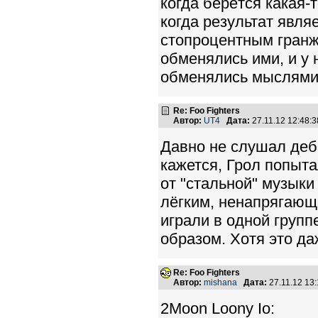
когда берётся какая-т
когда результат явля
стопроцентным гранж
обменялись ими, и у н
обменялись мыслями,
Re: Foo Fighters
Автор:
UT4
Дата:
27.11.12 12:48
Давно не слушал дебю
кажется, Грол попыта
от "стальной" музыки
лёгким, ненапрягающи
играли в одной групп
образом. Хотя это да
Re: Foo Fighters
Автор:
mishana
Дата:
27.11.12 13
2Moon Loony Io: