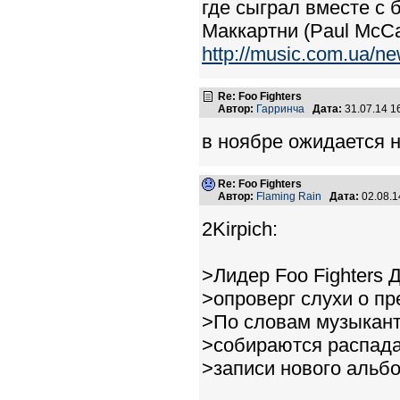
где сыграл вместе с
Маккартни (Paul McCa
http://music.com.ua/n
Re: Foo Fighters
Автор:
Гарринча
Дата:
31.07.14 
в ноябре ожидается 
Re: Foo Fighters
Автор:
Flaming Rain
Дата:
02.08.1
2Kirpich:
>Лидер Foo Fighters 
>опроверг слухи о п
>По словам музыканта
>собираются распада
>записи нового альб