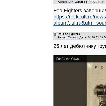
Автор:
Бри
Дата:
14.02.20 21:23
Foo Fighters заверш
https://rockcult.ru/new
album/...il.ru&utm_so
Re: Foo Fighters
Автор:
Ourson
Дата:
06.07.20 19:
25 лет дебютнику гру
For All the Cows