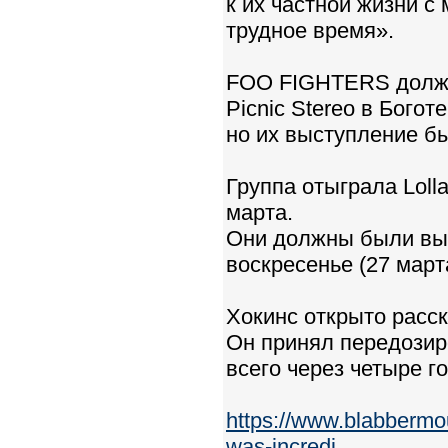
к их частной жизни 
трудное время».
FOO FIGHTERS должн
Picnic Stereo в Боготе
но их выступление б
Группа отыграла Lolla
марта.
Они должны были выст
воскресенье (27 март
Хокинс открыто расск
Он принял передозиро
всего через четыре 
https://www.blabbermout
was-incredi...