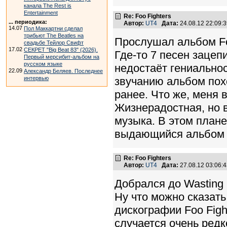
канала The Rest is
Entertainment
Re: Foo Fighters
... периодика:
Автор:
UT4
Дата:
24.08.12 22:09
14.07
Пол Маккартни сделал
трибьют The Beatles на
Прослушал альбом Foo 
свадьбе Тейлор Свифт
17.02
СЕКРЕТ "Big Beat 83" (2026).
Где-то 7 песен зацеп
Первый мерсибит-альбом на
русском языке
недостаёт гениальнос
22.09
Александр Беляев. Последнее
интервью
звучанию альбом пох
ранее. Что же, меня 
Жизнерадостная, но 
музыка. В этом план
выдающийся альбом 
Re: Foo Fighters
Автор:
UT4
Дата:
27.08.12 03:06
Добрался до Wasting L
Ну что можно сказать
дискографии Foo Figh
случается очень редк