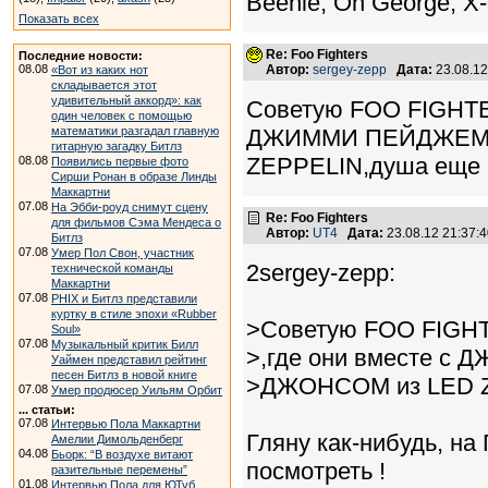
Beenie, Oh George, X-
Показать всех
Re: Foo Fighters
Последние новости:
08.08
Автор:
sergey-zepp
Дата:
23.08.1
«Вот из каких нот
складывается этот
удивительный аккорд»: как
Советую FOO FIGHTERS
один человек с помощью
математики разгадал главную
ДЖИММИ ПЕЙДЖЕМ 
гитарную загадку Битлз
ZEPPELIN,душа еще 
08.08
Появились первые фото
Сирши Ронан в образе Линды
Маккартни
07.08
На Эбби-роуд снимут сцену
Re: Foo Fighters
для фильмов Сэма Мендеса о
Автор:
UT4
Дата:
23.08.12 21:37
Битлз
07.08
Умер Пол Свон, участник
2sergey-zepp:
технической команды
Маккартни
07.08
PHIX и Битлз представили
куртку в стиле эпохи «Rubber
>Советую FOO FIGHTE
Soul»
07.08
Музыкальный критик Билл
>,где они вместе
Уаймен представил рейтинг
песен Битлз в новой книге
>ДЖОНСОМ из LED ZE
07.08
Умер продюсер Уильям Орбит
... статьи:
07.08
Интервью Пола Маккартни
Гляну как-нибудь, на
Амелии Димольденберг
04.08
Бьорк: “В воздухе витают
посмотреть !
разительные перемены”
01.08
Интервью Пола для ЮТуб