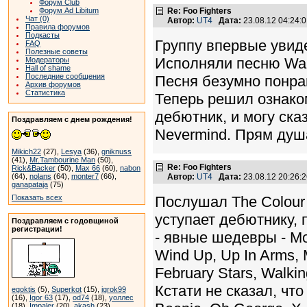
Форум Club
Форум Ad Libitum
Re: Foo Fighters
Чат (0)
Автор:
UT4
Дата:
23.08.12 04:24
Правила форумов
Подкасты
Группу впервые увид
FAQ
Полезные советы
Исполняли песню Wal
Модераторы
Hall of shame
Последние сообщения
Песня безумно понрав
Архив форумов
Статистика
Теперь решил ознако
дебютник, и могу ска
Поздравляем с днем рождения!
Nevermind. Прям душ
Mikich22
(27),
Lesya
(36),
gniknuss
(41),
Mr.Tambourine Man
(50),
Re: Foo Fighters
Rick&Backer
(50),
Max 66
(60),
nabon
(64),
nolans
(64),
monter7
(66),
Автор:
UT4
Дата:
23.08.12 20:26
ganapataja
(75)
Показать всех
Послушал The Colour 
уступает дебютнику,
Поздравляем с годовщиной
регистрации!
- явные шедевры - Mo
Wind Up, Up In Arms, 
February Stars, Walk
Кстати не сказал, чт
egoktis
(5),
Superkot
(15),
igrok99
(16),
Igor 63
(17),
od74
(18),
уоллес
(18),
Impaler
(20),
akash
(23)