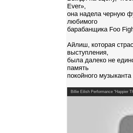
Ever»,
она надела черную ф
любимого
барабанщика Foo Figh
Айлиш, которая страс
выступления,
была далеко не един
память
покойного музыканта 
Billie Eilish Performance “Happier