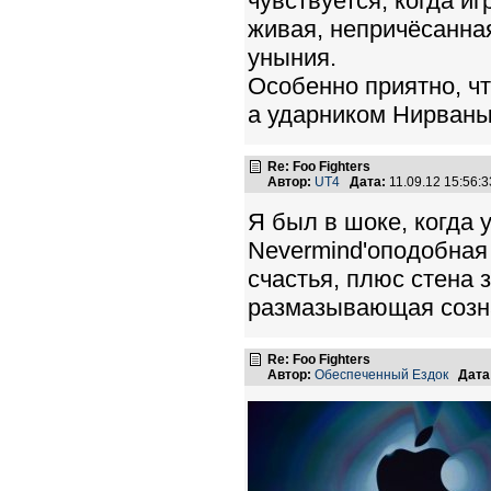
чувствуется, когда иг
живая, непричёсанна
уныния.
Особенно приятно, ч
а ударником Нирваны.
Re: Foo Fighters
Автор:
UT4
Дата:
11.09.12 15:56
Я был в шоке, когда 
Nevermind'оподобная
счастья, плюс стена 
размазывающая созна
Re: Foo Fighters
Автор:
Обеспеченный Ездок
Дата