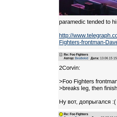
paramedic tended to h
http://www.telegraph.
Fighters-frontman-Dave
Re: Foo Fighters
Автор:
Beatlekid
Дата:
13.06.15 1
2Corvin:
>Foo Fighters frontman 
>breaks leg, then finis
Ну вот, допрыгался :(
Re: Foo Fighters