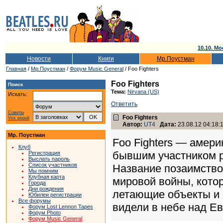
10.10. Мо
Новости
Книги
Мр.Поустман
Главная
/
Мр.Поустман
/
Форум Music General
/ Foo Fighters
Foo Fighters
Поиск
Тема:
Nirvana (US)
Искать:
Ответить
Советы
Foo Fighters
Vox populi
Автор:
UT4
Дата:
23.08.12 04:18:
Мр. Поустман
Foo Fighters — амери
Клуб
бывшим участником ро
Регистрация
Выслать пароль
Список участников
Название позаимство
Мы помним
Клубная карта
мировой войны, кото
Города
Дни рождения
летающие объекты и
Юбилеи регистрации
Все форумы
видели в небе над Ев
Форум Lost Lennon Tapes
Форум Photo
Форум Music General