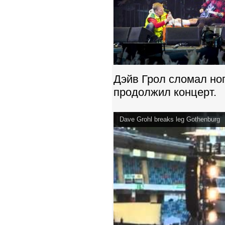
Дэйв Грол сломал ног
продолжил концерт.
Dave Grohl breaks leg Gothenburg