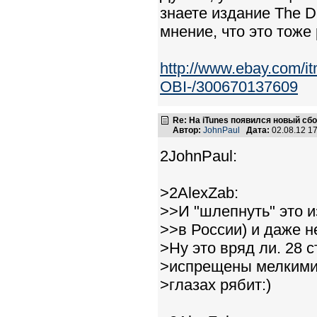
знаете издание The D
мнение, что это тоже
http://www.ebay.com
OBI-/300670137609
Re: На iTunes появился новый сб
Автор:
JohnPaul
Дата:
02.08.12 1
2JohnPaul:
>2AlexZab:
>>И "шлепнуть" это и
>>в России) и даже н
>Ну это вряд ли. 28 
>испрещены мелкими
>глазах рябит:)