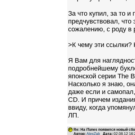
За что купил, за то и
предчувствовал, что 
сожалению, с роду в 
>К чему эти ссылки? 
Я Вам для наглядност
подробнейшему буклет
японской серии The B
Насколько я знаю, о
даже если и самопал,
CD. И причем издания
ввиду, когда упомяну
ЛП.
Re: На iTunes появился новый сб
Автор:
AlexZab
Дата:
02.08.12 16