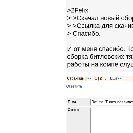
>2Felix:
> >Скачал новый сбо
> >Ссылка для скачи
> Спасибо.
И от меня спасибо. То
сборка битловских тя
работы на компе слуш
Страницы: [
<<
]
1
|
2
|
3
|
Еще>>
Ответить
Тема:
Ответ: