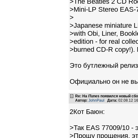
>The Beatles 2 CD Roc
>Mini-LP Stereo EAS-
>
>Japanese miniature L
>with Obi, Liner, Bookl
>edition - for real coll
>burned CD-R copy!).
Это бутлежный релиз
Официально он не вы
Re: На iTunes появился новый сб
Автор:
JohnPaul
Дата:
02.08.12 1
2Кот Баюн:
>Так EAS 77009/10 
>Прошу прощения, эт