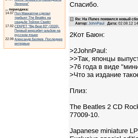
Спасибо.
Леннона"
... периодика:
14.07
Пол Маккартни сделал
трибьют The Beatles на
Re: На iTunes появился новый сб
свадьбе Тейлор Свифт
Автор:
JohnPaul
Дата:
02.08.12 1
17.02
СЕКРЕТ "Big Beat 83" (2026).
Первый мерсибит-альбом на
2Кот Баюн:
русском языке
22.09
Александр Беляев. Последнее
интервью
>2JohnPaul:
>>Так, японцы выпус
>76 года в виде "мин
>Что за издание тако
Плиз:
The Beatles 2 CD Rock
77009-10.
Japanese miniature LP 