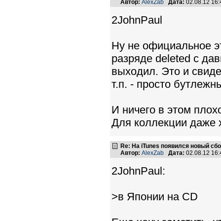
Автор:
AlexZab
Дата:
02.08.12 16
2JohnPaul
Ну не официальное эт
разряде deleted с да
выходил. Это и свиде
т.п. - просто бутлежн
И ничего в этом плохо
Для коллекции даже х
Re: На iTunes появился новый сб
Автор:
AlexZab
Дата:
02.08.12 16
2JohnPaul:
>в Японии на CD