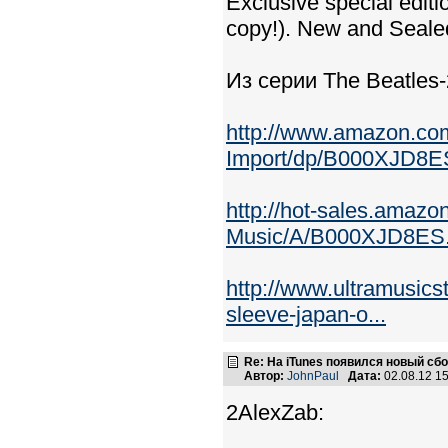
Exclusive special editi
copy!). New and Seale
Из серии The Beatles-
http://www.amazon.co
Import/dp/B000XJD8ES
http://hot-sales.amaz
Music/A/B000XJD8ES
http://www.ultramusics
sleeve-japan-o...
Re: На iTunes появился новый сб
Автор:
JohnPaul
Дата:
02.08.12 1
2AlexZab: