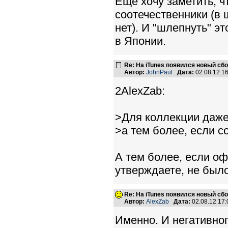
Еще хочу заметить, 
соотечественники (в
нет). И "шлепнуть" эт
в Японии.
Re: На iTunes появился новый сб
Автор:
JohnPaul
Дата:
02.08.12 1
2AlexZab:
>Для коллекции даже
>а тем более, если с
А тем более, если оф
утверждаете, не было
Re: На iTunes появился новый сб
Автор:
AlexZab
Дата:
02.08.12 17
Именно. И негативног