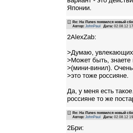
вариант - это действ
Японии.
Re: На iTunes появился новый сб
Автор:
JohnPaul
Дата:
02.08.12 1
2AlexZab:
>Думаю, увлекающихс
>Может быть, знаете 
>(мини-винил). Очень
>это тоже россияне.
Да, у меня есть такое
россияне то же поста
Re: На iTunes появился новый сб
Автор:
JohnPaul
Дата:
02.08.12 1
2Бри: