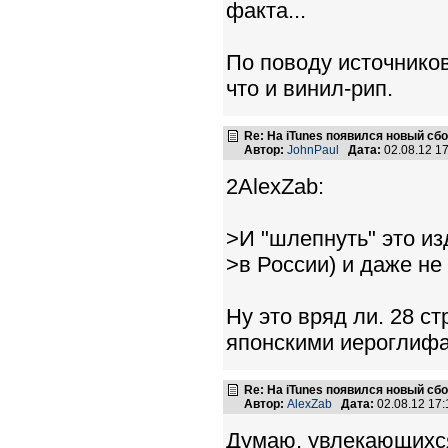
факта...
По поводу источников
что и винил-рип.
Re: На iTunes появился новый сб
Автор:
JohnPaul
Дата:
02.08.12 1
2AlexZab:
>И "шлепнуть" это из
>в России) и даже не
Ну это вряд ли. 28 
японскими иероглифам
Re: На iTunes появился новый сб
Автор:
AlexZab
Дата:
02.08.12 17
Думаю, увлекающихся