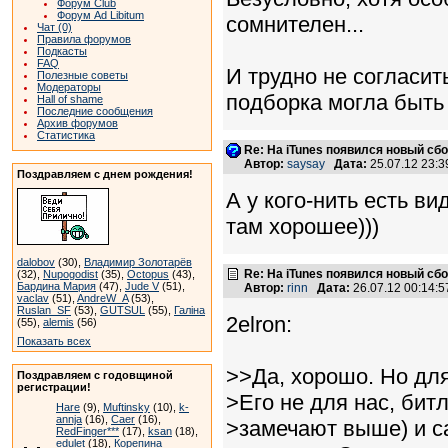
Форум Club
Форум Ad Libitum
сомнителен...
Чат (0)
Правила форумов
Подкасты
FAQ
И трудно не согласит
Полезные советы
Модераторы
подборка могла быть
Hall of shame
Последние сообщения
Архив форумов
Статистика
Re: На iTunes появился новый сб
Автор:
saysay
Дата:
25.07.12 23:
Поздравляем с днем рождения!
А у кого-нить есть ви
там хорошее)))
dalobov
(30),
Владимир Золотарёв
Re: На iTunes появился новый сб
(32),
Nupogodist
(35),
Octopus
(43),
Бардина Мария
(47),
Jude V
(51),
Автор:
rinn
Дата:
26.07.12 00:14:
vaclav
(51),
AndreW_A
(53),
Ruslan_SF
(53),
GUTSUL
(55),
Галіна
2elron:
(55),
alemis
(56)
Показать всех
>>Да, хорошо. Но для
Поздравляем с годовщиной
регистрации!
>Его не для нас, бит
Hare
(9),
Muftinsky
(10),
k-
annja
(16),
Caer
(16),
>замечают выше) и са
RedFinger***
(17),
ksan
(18),
edulet
(18),
Корепина