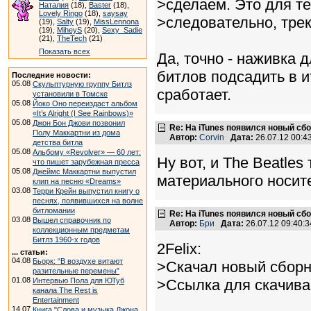
>сделаем. Это для те
Наталия
(18),
Baster
(18),
Lovely Ringo
(18),
saysay
>следовательно, трек
(19),
Salty
(19),
MissLennona
(19),
MiheyS
(20),
Sexy_Sadie
(21),
TheTech
(21)
Показать всех
Да, точно - наживка 
битлов подсадить в ит
Последние новости:
05.08
Скульптурную группу Битлз
сработает.
установили в Томске
05.08
Йоко Оно переиздаст альбом
«It’s Alright (I See Rainbows)»
05.08
Джон Бон Джови позвонил
Re: На iTunes появился новый сб
Полу Маккартни из дома
Автор:
Corvin
Дата:
26.07.12 00:
детства битла
05.08
Альбому «Revolver» — 60 лет:
Ну вот, и The Beatles
что пишет зарубежная пресса
05.08
Джеймс Маккартни выпустил
материального носит
клип на песню «Dreams»
03.08
Терри Крейн выпустил книгу о
песнях, появившихся на волне
битломании
Re: На iTunes появился новый сб
03.08
Вышел справочник по
Автор:
Бри
Дата:
26.07.12 09:40
коллекционным предметам
Битлз 1960-х годов
2Felix:
... статьи:
04.08
Бьорк: “В воздухе витают
>Скачал новый сборн
разительные перемены”
01.08
Интервью Пола для ЮТуб
>Ссылка для скачив
канала The Rest is
Entertainment
14.07
Книга "Слова и музыка Джона