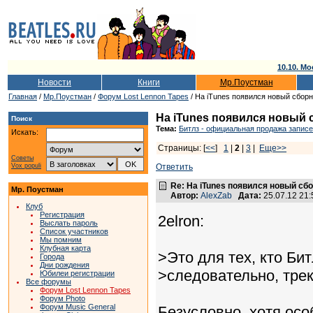
10.10. Мо
Новости
Книги
Мр.Поустман
Главная
/
Мр.Поустман
/
Форум Lost Lennon Tapes
/ На iTunes появился новый сборн
На iTunes появился новый 
Поиск
Тема:
Битлз - официальная продажа записе
Искать:
Страницы: [
<<
]
1
|
2
|
3
|
Еще>>
Советы
Vox populi
Ответить
Re: На iTunes появился новый сб
Мр. Поустман
Автор:
AlexZab
Дата:
25.07.12 21
Клуб
Регистрация
2elron:
Выслать пароль
Список участников
Мы помним
Клубная карта
>Это для тех, кто Бит
Города
Дни рождения
>следовательно, тре
Юбилеи регистрации
Все форумы
Форум Lost Lennon Tapes
Форум Photo
Форум Music General
Безусловно, хотя ос