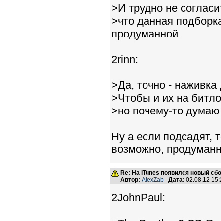
>И трудно не согласи
>что данная подборка
продуманной.
2rinn:
>Да, точно - наживка
>Чтобы и их на битлов
>но почему-то думаю,
Ну а если подсадят, 
возможно, продуманн
Re: На iTunes появился новый сб
Автор:
AlexZab
Дата:
02.08.12 15
2JohnPaul: