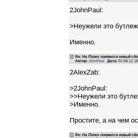
2JohnPaul:
>Неужели это бутлеж
Именно.
Re: На iTunes появился новый сб
Автор:
JohnPaul
Дата:
02.08.12 1
2AlexZab:
>2JohnPaul:
>>Неужели это бутле
>Именно.
Простите, а на чем о
Re: На iTunes появился новый сб