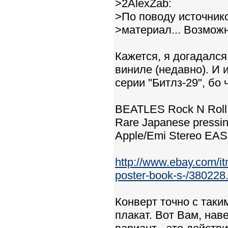
>2AlexZab:
>По поводу источнико
>материал... Возможн
Кажется, я догадался
виниле (недавно). И 
серии "Битлз-29", бо
BEATLES Rock N Roll
Rare Japanese pressing
Apple/Emi Stereo EAS
http://www.ebay.com
poster-book-s-/380228.
Конверт точно с таки
плакат. Вот Вам, нав