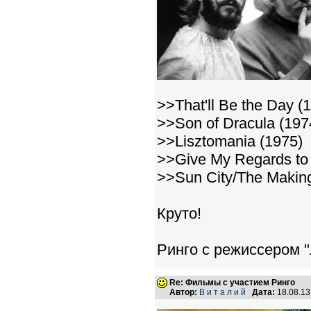
>>That'll Be the Day (
>>Son of Dracula (197
>>Lisztomania (1975)
>>Give My Regards to 
>>Sun City/The Making
Круто!
Ринго с режиссером 
Re: Фильмы с участием Ринго
Автор:
В и т а л и й
Дата:
18.08.1