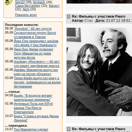
Sion22
(20),
Arshack
(20),
Саша McCartney
(22),
Басист
(22),
Nich
(22)
Показать всех
Re: Фильмы с участием Ринго
Автор:
Стас
Дата:
21.07.12 19:5
Последние новости:
06.08
`Revolver`: 60 лет спустя
05.08
Скульптурную группу Битлз
установили в Томске
05.08
Йоко Оно переиздаст альбом
«It’s Alright (I See Rainbows)»
05.08
Джон Бон Джови позвонил
Полу Маккартни из дома
детства битла
05.08
Альбому «Revolver» — 60 лет:
что пишет зарубежная пресса
05.08
Джеймс Маккартни выпустил
клип на песню «Dreams»
03.08
Терри Крейн выпустил книгу о
песнях, появившихся на волне
битломании
... статьи:
04.08
Бьорк: “В воздухе витают
разительные перемены”
01.08
Интервью Пола для ЮТуб
канала The Rest is
Entertainment
14.07
Книга "Слова и музыка Джона
Леннона"
... периодика:
Re: Фильмы с участием Ринго
14.07
Пол Маккартни сделал