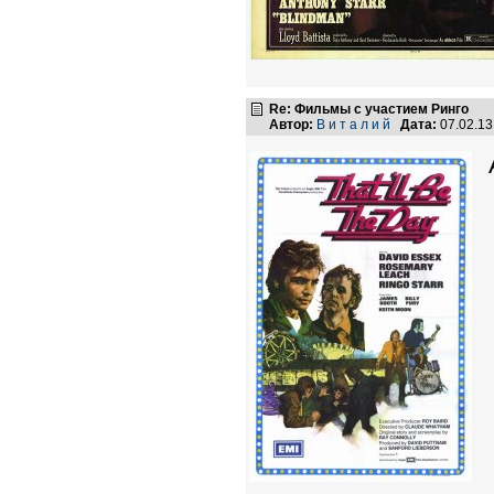
Re: Фильмы с участием Ринго
Автор:
В и т а л и й
Дата:
07.02.1