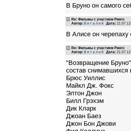
В Бруно он самого се
Re: Фильмы с участием Ринго
Автор:
В и т а л и й
Дата:
21.07.1
В Алисе он черепаху 
Re: Фильмы с участием Ринго
Автор:
В и т а л и й
Дата:
21.07.1
"Возвращение Бруно"
состав снимавшихся 
Брюс Уиллис
Майкл Дж. Фокс
Элтон Джон
Билл Грэхэм
Дик Кларк
Джоан Баез
Джон Бон Джови