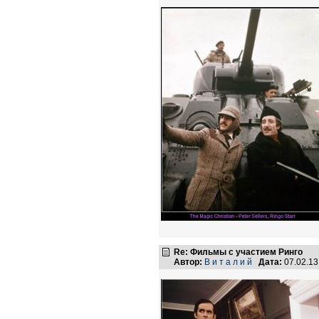
Re: Фильмы с участием Ринго
Автор:
В и т а л и й
Дата:
07.02.1