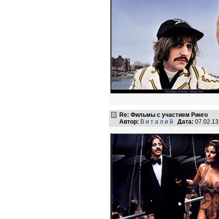
Re: Фильмы с участием Ринго
Автор:
В и т а л и й
Дата:
07.02.1