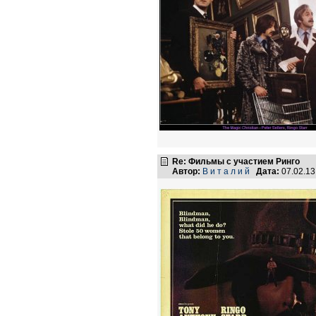
Re: Фильмы с участием Ринго
Автор:
В и т а л и й
Дата:
07.02.1