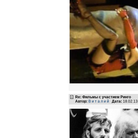
Re: Фильмы с участием Ринго
Автор:
В и т а л и й
Дата:
18.02.1