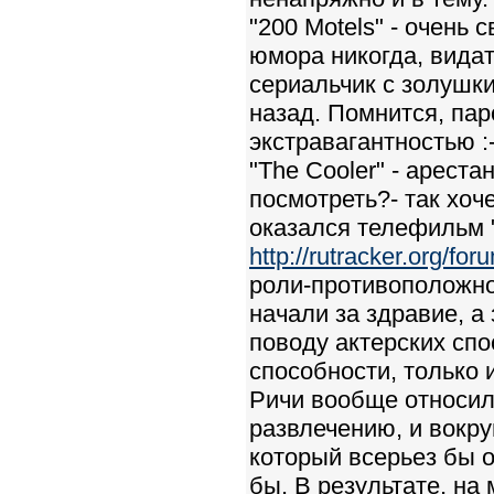
"200 Motels" - очень 
юмора никогда, видат
сериальчик с золушк
назад. Помнится, пар
экстравагантностью :
"The Cooler" - арест
посмотреть?- так хоч
оказался телефильм "
http://rutracker.org/f
роли-противоположнос
начали за здравие, а з
поводу актерских спо
способности, только 
Ричи вообще относилс
развлечению, и вокру
который всерьез бы о
бы. В результате, на