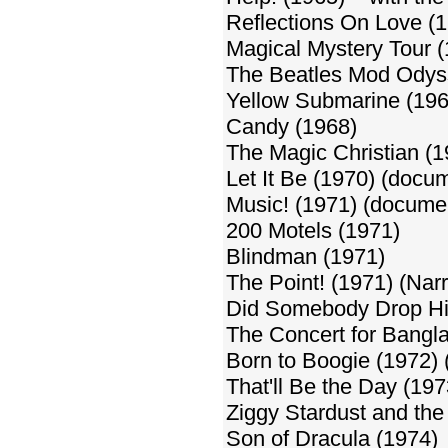
Reflections On Love (1
Magical Mystery Tour (
The Beatles Mod Odysse
Yellow Submarine (1968
Candy (1968)
The Magic Christian (1
Let It Be (1970) (docum
Music! (1971) (docume
200 Motels (1971)
Blindman (1971)
The Point! (1971) (Nar
Did Somebody Drop His
The Concert for Bangl
Born to Boogie (1972) 
That'll Be the Day (197
Ziggy Stardust and the
Son of Dracula (1974)