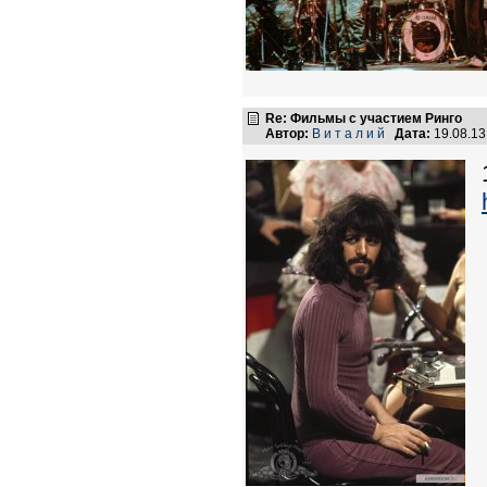
Re: Фильмы с участием Ринго
Автор:
В и т а л и й
Дата:
19.08.1