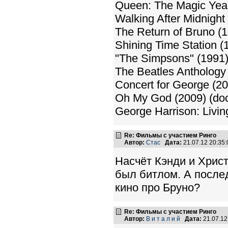
Queen: The Magic Year
Walking After Midnight
The Return of Bruno (
Shining Time Station (
"The Simpsons" (1991
The Beatles Anthology 
Concert for George (2
Oh My God (2009) (do
George Harrison: Livin
Re: Фильмы с участием Ринго
Автор:
Стас
Дата:
21.07.12 20:3
Насчёт Кэнди и Христ
был битлом. А после
кино про Бруно?
Re: Фильмы с участием Ринго
Автор:
В и т а л и й
Дата:
21.07.1