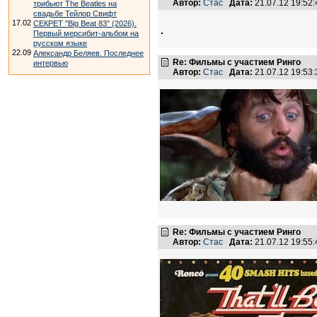
Автор:
Стас
Дата:
21.07.12 19:5
трибьют The Beatles на
свадьбе Тейлор Свифт
17.02
СЕКРЕТ "Big Beat 83" (2026).
.
Первый мерсибит-альбом на
русском языке
22.09
Александр Беляев. Последнее
Re: Фильмы с участием Ринго
интервью
Автор:
Стас
Дата:
21.07.12 19:5
Re: Фильмы с участием Ринго
Автор:
Стас
Дата:
21.07.12 19:5