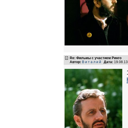
Re: Фильмы с участием Ринго
Автор:
В и т а л и й
Дата:
19.08.1