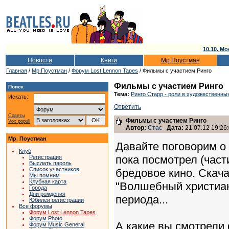
10.10. Мо
Новости
Книги
Мр.Поустман
Главная
/
Мр.Поустман
/
Форум Lost Lennon Tapes
/ Фильмы с участием Ринго
Фильмы с участием Ринго
Поиск
Тема:
Ринго Старр - роли в художественн
Искать:
Ответить
Советы
Фильмы с участием Ринго
Vox populi
Автор:
Стас
Дата:
21.07.12 19:26
Мр. Поустман
Давайте поговорим о 
Клуб
пока посмотрел (част
Регистрация
Выслать пароль
Список участников
бредовое кино. Скача
Мы помним
Клубная карта
"Волшебный христиани
Города
Дни рождения
периода...
Юбилеи регистрации
Все форумы
Форум Lost Lennon Tapes
Форум Photo
А какие вы смотрели
Форум Music General