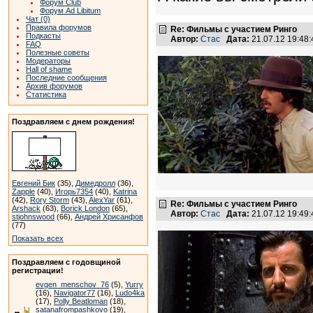
Форум Club
Форум Ad Libitum
Чат (0)
Правила форумов
Re: Фильмы с участием Ринго
Подкасты
Автор:
Стас
Дата:
21.07.12 19:4
FAQ
Полезные советы
Модераторы
Hall of shame
Последние сообщения
Архив форумов
Статистика
Поздравляем с днем рождения!
Евгений Бик
(35),
Димедролл
(36),
Zapple
(40),
Игорь7354
(40),
Katrina
(42),
Rory Storm
(43),
AlexYar
(61),
Re: Фильмы с участием Ринго
Arshack
(63),
Borick London
(65),
Автор:
Стас
Дата:
21.07.12 19:4
stjohnswood
(66),
Андрей Хрисанфов
(77)
Показать всех
Поздравляем с годовщиной
регистрации!
evgen_menschov_76
(5),
Yurry
(16),
Navigator77
(16),
Ludo4ka
(17),
Polly Beatloman
(18),
satanafrompashkovo
(19),