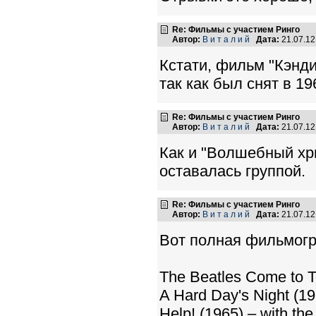
Re: Фильмы с участием Ринго
Автор:
В и т а л и й
Дата:
21.07.1
Кстати, фильм "Кэнди
так как был снят в 19
Re: Фильмы с участием Ринго
Автор:
В и т а л и й
Дата:
21.07.1
Как и "Волшебный хри
оставалась группой.
Re: Фильмы с участием Ринго
Автор:
В и т а л и й
Дата:
21.07.1
Вот полная фильмогр
The Beatles Come to To
A Hard Day's Night (19
Help! (1965) – with the