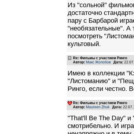
Из "сольной" фильмо
достаточно стандарт
пару с Барбарой играе
"необязательные". А 
посмотреть "Листоман
культовый.
Re: Фильмы с участием Ринго
Автор:
Макс Жолобов
Дата:
22.07
Имею в коллекции "Кэ
"Листоманию" и "Пеще
Ринго, если честно. 
Re: Фильмы с участием Ринго
Автор:
Maureen Zhuk
Дата:
22.07.
"That'll Be The Day" 
смотрибельно. И игр
ненапряжно и в тему.