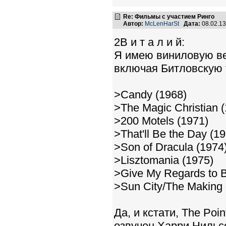
Re: Фильмы с участием Ринго
Автор:
McLenHarSt
Дата:
08.02.1
2В и т а л и й:
Я имею виниловую ве
включая Битловскую 
>Candy (1968)
>The Magic Christian 
>200 Motels (1971)
>That'll Be the Day (1
>Son of Dracula (1974
>Lisztomania (1975)
>Give My Regards to B
>Sun City/The Making 
Да, и кстати, The Poi
озвучен Харри Нильс