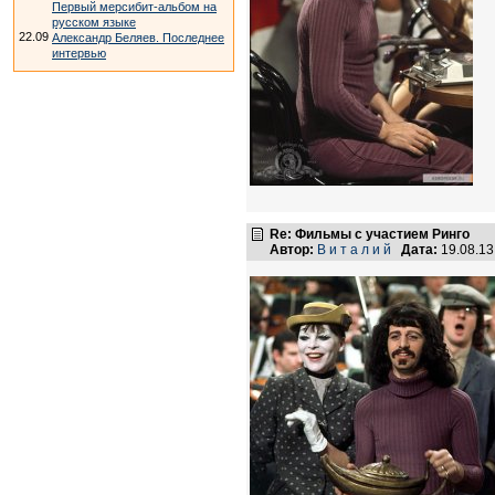
Первый мерсибит-альбом на
русском языке
22.09
Александр Беляев. Последнее
интервью
Re: Фильмы с участием Ринго
Автор:
В и т а л и й
Дата:
19.08.1