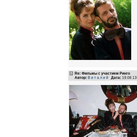
Re: Фильмы с участием Ринго
Автор:
В и т а л и й
Дата:
19.08.1