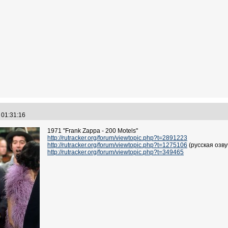
3 01:31:16
1971 "Frank Zappa - 200 Motels"
http://rutracker.org/forum/viewtopic.php?t=2891223
http://rutracker.org/forum/viewtopic.php?t=1275106
(русская озву
http://rutracker.org/forum/viewtopic.php?t=349465