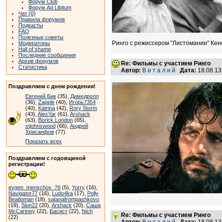
Форум Club
Форум Ad Libitum
Чат (0)
Правила форумов
Подкасты
FAQ
Полезные советы
Ринго с режиссером "Листомании" Кен
Модераторы
Hall of shame
Последние сообщения
Архив форумов
Re: Фильмы с участием Ринго
Статистика
Автор:
В и т а л и й
Дата:
18.08.1
Поздравляем с днем рождения!
Евгений Бик
(35),
Димедролл
(36),
Zapple
(40),
Игорь7354
(40),
Katrina
(42),
Rory Storm
(43),
AlexYar
(61),
Arshack
(63),
Borick London
(65),
stjohnswood
(66),
Андрей
Хрисанфов
(77)
Показать всех
Поздравляем с годовщиной
регистрации!
evgen_menschov_76
(5),
Yurry
(16),
Navigator77
(16),
Ludo4ka
(17),
Polly
Beatloman
(18),
satanafrompashkovo
(19),
Sion22
(20),
Arshack
(20),
Саша
McCartney
(22),
Басист
(22),
Nich
Re: Фильмы с участием Ринго
(22)