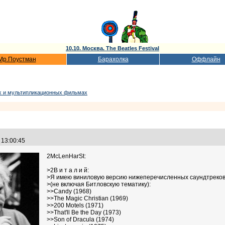
10.10. Москва. The Beatles Festival
Мр.Поустман
Барахолка
Оффлайн
ых и мультипликационных фильмах
3 13:00:45
2McLenHarSt:
>2В и т а л и й:
>Я имею виниловую версию нижеперечисленных саундтреко
>(не включая Битловскую тематику):
>>Candy (1968)
>>The Magic Christian (1969)
>>200 Motels (1971)
>>That'll Be the Day (1973)
>>Son of Dracula (1974)