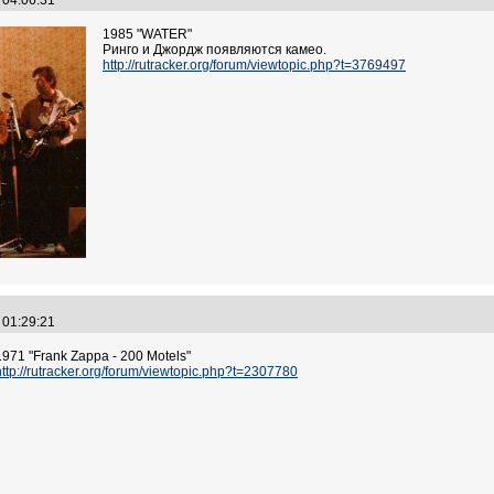
3 04:06:31
1985 "WATER"
Ринго и Джордж появляются камео.
http://rutracker.org/forum/viewtopic.php?t=3769497
3 01:29:21
1971 "Frank Zappa - 200 Motels"
http://rutracker.org/forum/viewtopic.php?t=2307780