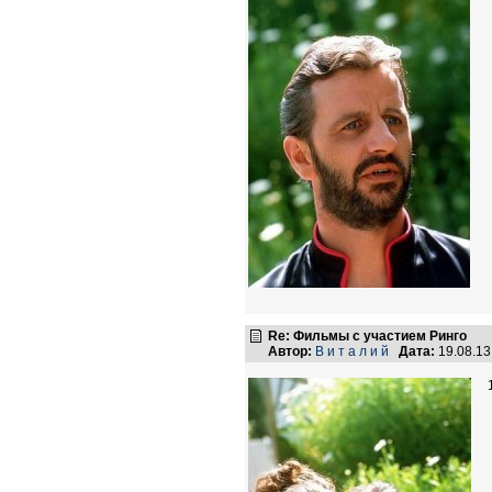
Re: Фильмы с участием Ринго
Автор:
В и т а л и й
Дата:
19.08.1