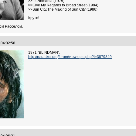
>>Lisztomania (1975)
>>Give My Regards to Broad Street (1984)
>>Sun City/The Making of Sun City (1986)
Круто!
ом Расселом.
3 04:02:56
1971 "BLINDMAN".
http://rutracker.org/forum/viewtopic.php?t=3879849