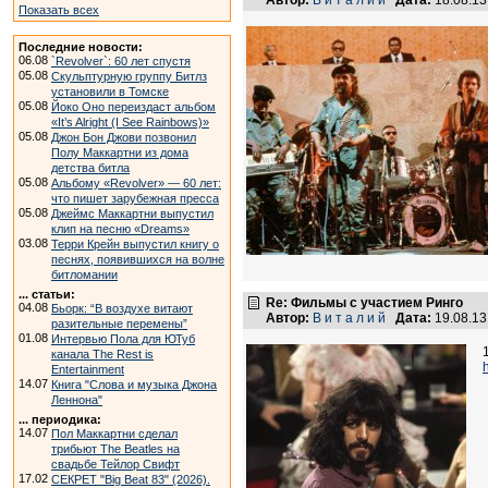
Автор:
В и т а л и й
Дата:
18.08.1
Показать всех
Последние новости:
06.08
`Revolver`: 60 лет спустя
05.08
Скульптурную группу Битлз
установили в Томске
05.08
Йоко Оно переиздаст альбом
«It’s Alright (I See Rainbows)»
05.08
Джон Бон Джови позвонил
Полу Маккартни из дома
детства битла
05.08
Альбому «Revolver» — 60 лет:
что пишет зарубежная пресса
05.08
Джеймс Маккартни выпустил
клип на песню «Dreams»
03.08
Терри Крейн выпустил книгу о
песнях, появившихся на волне
битломании
... статьи:
Re: Фильмы с участием Ринго
04.08
Бьорк: “В воздухе витают
Автор:
В и т а л и й
Дата:
19.08.1
разительные перемены”
01.08
Интервью Пола для ЮТуб
канала The Rest is
Entertainment
14.07
Книга "Слова и музыка Джона
Леннона"
... периодика:
14.07
Пол Маккартни сделал
трибьют The Beatles на
свадьбе Тейлор Свифт
17.02
СЕКРЕТ "Big Beat 83" (2026).