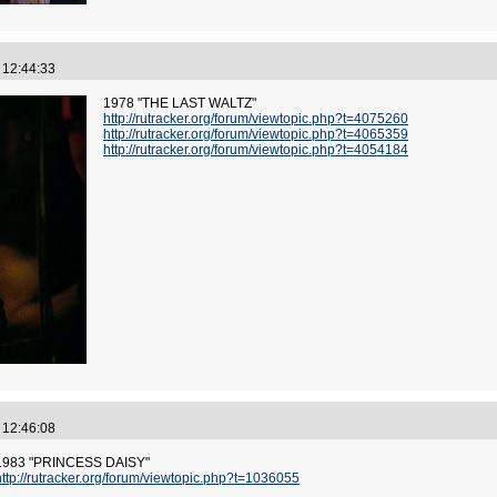
3 12:44:33
1978 "THE LAST WALTZ"
http://rutracker.org/forum/viewtopic.php?t=4075260
http://rutracker.org/forum/viewtopic.php?t=4065359
http://rutracker.org/forum/viewtopic.php?t=4054184
3 12:46:08
1983 "PRINCESS DAISY"
http://rutracker.org/forum/viewtopic.php?t=1036055