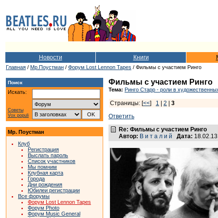
Новости
Книги
Главная
/
Мр.Поустман
/
Форум Lost Lennon Tapes
/ Фильмы с участием Ринго
Фильмы с участием Ринго
Поиск
Тема:
Ринго Старр - роли в художественн
Искать:
Страницы: [
<<
]
1
|
2
|
3
Советы
Vox populi
Ответить
Re: Фильмы с участием Ринго
Мр. Поустман
Автор:
В и т а л и й
Дата:
18.02.1
Клуб
Регистрация
Выслать пароль
Список участников
Мы помним
Клубная карта
Города
Дни рождения
Юбилеи регистрации
Все форумы
Форум Lost Lennon Tapes
Форум Photo
Форум Music General