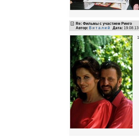
Re: Фильмы с участием Ринго
Автор:
В и т а л и й
Дата:
19.08.1