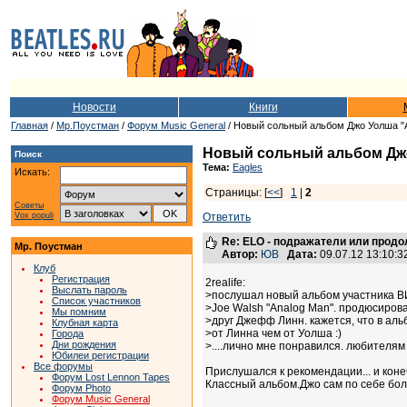
Новости
Книги
Главная
/
Мр.Поустман
/
Форум Music General
/ Новый сольный альбом Джо Уолша "
Новый сольный альбом Джо
Поиск
Тема:
Eagles
Искать:
Страницы: [
<<
]
1
|
2
Советы
Vox populi
Ответить
Re: ELO - подражатели или прод
Мр. Поустман
Автор:
ЮВ
Дата:
09.07.12 13:10:
Клуб
Регистрация
2realife:
Выслать пароль
>послушал новый альбом участника В
Список участников
>Joe Walsh "Analog Man". продюсиров
Мы помним
>друг Джефф Линн. кажется, что в ал
Клубная карта
>от Линна чем от Уолша :)
Города
Дни рождения
>....лично мне понравился. любителя
Юбилеи регистрации
Все форумы
Прислушался к рекомендации... и коне
Форум Lost Lennon Tapes
Классный альбом.Джо сам по себе бол
Форум Photo
Форум Music General