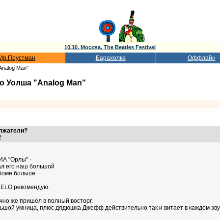
10.10. Москва. The Beatles Festival
Мр.Поустман
Барахолка
Оффлайн
Analog Man"
 Уолша "Analog Man"
олжатели?
32
ИА "Орлы" -
ал его наш большой
ьбоме больше
м ELO рекомендую.
чно же пришёл в полный восторг.
ьшой умница, плюс дядюшка Джефф действительно так и витает в каждом звук