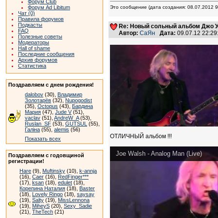
Форум Club
Форум Ad Libitum
Это сообщение (дата создания: 08.07.2012 
Чат (0)
Правила форумов
Подкасты
Re: Новый сольный альбом Джо У
FAQ
Автор:
СаЯн
Дата:
09.07.12 22:2
Полезные советы
Модераторы
Hall of shame
Последние сообщения
Архив форумов
Статистика
Поздравляем с днем рождения!
dalobov
(30),
Владимир
Золотарёв
(32),
Nupogodist
(35),
Octopus
(43),
Бардина
Мария
(47),
Jude V
(51),
vaclav
(51),
AndreW_A
(53),
Ruslan_SF
(53),
GUTSUL
(55),
Галіна
(55),
alemis
(56)
ОТЛИЧНЫЙ альбом !!!
Показать всех
Joe Walsh - Analog Man (Live)
Поздравляем с годовщиной
регистрации!
Hare
(9),
Muftinsky
(10),
k-annja
(16),
Caer
(16),
RedFinger***
(17),
ksan
(18),
edulet
(18),
Корепина Наталия
(18),
Baster
(18),
Lovely Ringo
(18),
saysay
(19),
Salty
(19),
MissLennona
(19),
MiheyS
(20),
Sexy_Sadie
(21),
TheTech
(21)