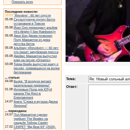
Показать всех
Последние новости:
19:53
`Revolver`: 60 лет спустя
05.08
Скульптурную группу Битлз
установили в Томске
05.08
Йоко Оно переиздаст альбом
«It’s Alright (I See Rainbows)»
05.08
Джон Бон Джови позвонил
Полу Маккартни из дома
детства битла
05.08
Альбому «Revolver» — 60 лет:
что пишет зарубежная пресса
05.08
Джеймс Маккартни выпустил
клип на песню «Dreams»
03.08
Терри Крейн выпустил книгу о
песнях, появившихся на волне
битломании
... статьи:
Тема:
04.08
Бьорк: “В воздухе витают
разительные перемены”
Ответ:
01.08
Интервью Пола для ЮТуб
канала The Rest is
Entertainment
14.07
Книга "Слова и музыка Джона
Леннона"
... периодика:
14.07
Пол Маккартни сделал
трибьют The Beatles на
свадьбе Тейлор Свифт
17.02
СЕКРЕТ "Big Beat 83" (2026).