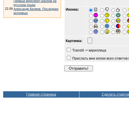
Первый мерсибит-альбом на
русском языке
22.09
Александр Беляев. Последнее
Иконка:
интервью
Картинка:
Translit -> кириллица
Прислать мне копии всех ответов
Главная страница
Сделать старто