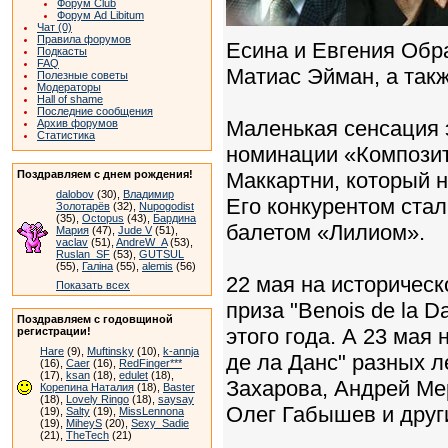
Форум Club
Форум Ad Libitum
Чат (0)
Правила форумов
Есина и Евгения Обр
Подкасты
FAQ
Матиас Эйман, а такж
Полезные советы
Модераторы
Hall of shame
Последние сообщения
Маленькая сенсация э
Архив форумов
Статистика
номинации «Композит
Поздравляем с днем рождения!
Маккартни, который 
dalobov
(30),
Владимир
Его конкурентом ста
Золотарёв
(32),
Nupogodist
(35),
Octopus
(43),
Бардина
балетом «Лилиом».
Мария
(47),
Jude V
(51),
vaclav
(51),
AndreW_A
(53),
Ruslan_SF
(53),
GUTSUL
(55),
Галіна
(55),
alemis
(56)
22 мая на историческ
Показать всех
приза "Benois de la 
Поздравляем с годовщиной
этого года. А 23 мая
регистрации!
Hare
(9),
Muftinsky
(10),
k-annja
де ла Данс" разных л
(16),
Caer
(16),
RedFinger***
(17),
ksan
(18),
edulet
(18),
Захарова, Андрей Ме
Корепина Наталия
(18),
Baster
(18),
Lovely Ringo
(18),
saysay
Олег Габышев и друг
(19),
Salty
(19),
MissLennona
(19),
MiheyS
(20),
Sexy_Sadie
(21),
TheTech
(21)