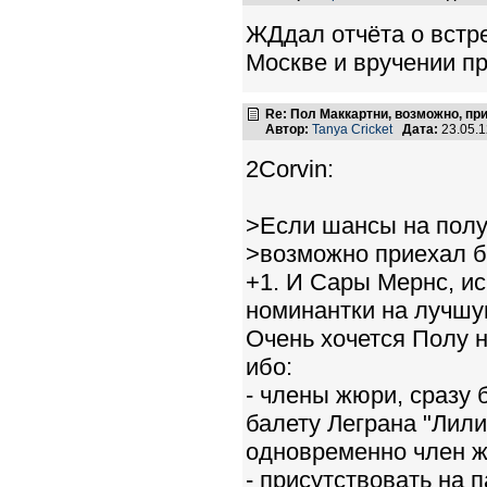
ЖДдал отчёта о встр
Москве и вручении пре
Re: Пол Маккартни, возможно, пр
Автор:
Tanya Cricket
Дата:
23.05.
2Corvin:
>Если шансы на полу
>возможно приехал б
+1. И Сары Мернс, и
номинантки на лучшу
Очень хочется Полу н
ибо:
- члены жюри, сразу
балету Леграна "Лил
одновременно член ж
- присутствовать на 