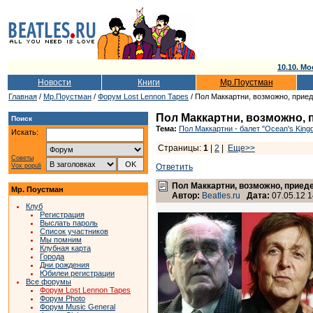
10.10. Мо
Новости
Книги
Мр.Поустман
Главная
/
Мр.Поустман
/
Форум Lost Lennon Tapes
/ Пол Маккартни, возможно, приед
Пол Маккартни, возможно, 
Поиск
Тема:
Пол Маккартни - балет "Ocean's King
Искать:
Страницы:
1
|
2
|
Еще>>
Советы
Vox populi
Ответить
Пол Маккартни, возможно, приеде
Мр. Поустман
Автор:
Beatles.ru
Дата:
07.05.12 1
Клуб
Регистрация
Выслать пароль
Список участников
Мы помним
Клубная карта
Города
Дни рождения
Юбилеи регистрации
Все форумы
Форум Lost Lennon Tapes
Форум Photo
Форум Music General