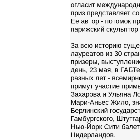
огласит международн
приз представляет с
Ее автор - потомок п
парижский скульптор 
За всю историю суще
лауреатов из 30 стра
призеры, выступлени
день, 23 мая, в ГАБТ
разных лет - всемирн
примут участие прим
Захарова и Ульяна Л
Мари-Аньес Жило, зн
Берлинский государст
Гамбургского, Штутга
Нью-Йорк Сити балет
Нидерландов.