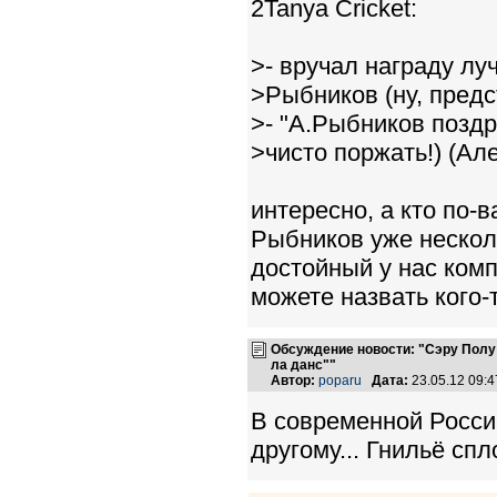
2Tanya Cricket:
>- вручал награду л
>Рыбников (ну, пред
>- "А.Рыбников позд
>чисто поржать!) (Але
интересно, а кто по-
Рыбников уже несколь
достойный у нас комп
можете назвать кого
Обсуждение новости: "Сэру Полу
ла данс""
Автор:
poparu
Дата:
23.05.12 09:
В современной России
другому... Гнильё спл