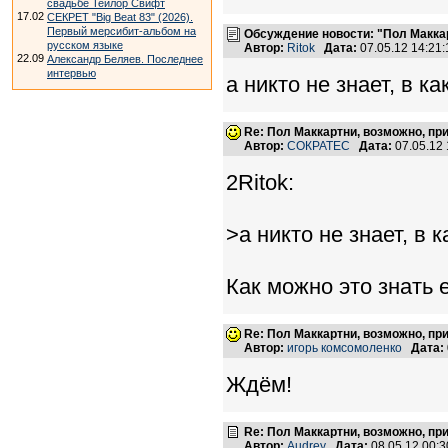
свадьбе Тейлор Свифт
17.02
СЕКРЕТ "Big Beat 83" (2026).
Первый мерсибит-альбом на
Обсуждение новости: "Пол Маккар
русском языке
Автор:
Ritok
Дата:
07.05.12 14:2
22.09
Александр Беляев. Последнее
интервью
а никто не знает, в к
Re: Пол Маккартни, возможно, пр
Автор:
СОКРАТЕС
Дата:
07.05.12
2Ritok:
>а никто не знает, в 
Как можно это знать 
Re: Пол Маккартни, возможно, пр
Автор:
игорь комсомоленко
Дата:
Ждём!
Re: Пол Маккартни, возможно, пр
Автор:
Audrey
Дата:
08.05.12 00: