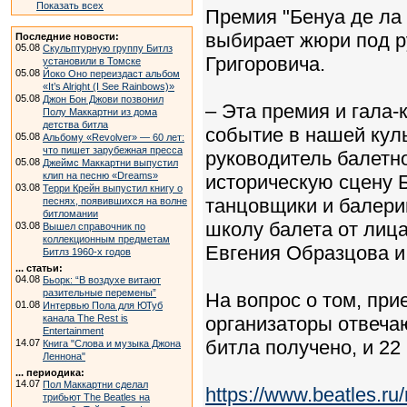
Показать всех
Премия "Бенуа де ла 
выбирает жюри под 
Последние новости:
05.08
Скульптурную группу Битлз
Григоровича.
установили в Томске
05.08
Йоко Оно переиздаст альбом
«It’s Alright (I See Rainbows)»
05.08
Джон Бон Джови позвонил
– Эта премия и гала-
Полу Маккартни из дома
детства битла
событие в нашей кул
05.08
Альбому «Revolver» — 60 лет:
что пишет зарубежная пресса
руководитель балетн
05.08
Джеймс Маккартни выпустил
клип на песню «Dreams»
историческую сцену 
03.08
Терри Крейн выпустил книгу о
танцовщики и балерин
песнях, появившихся на волне
битломании
школу балета от лиц
03.08
Вышел справочник по
коллекционным предметам
Евгения Образцова и
Битлз 1960-х годов
... статьи:
04.08
Бьорк: “В воздухе витают
разительные перемены”
На вопрос о том, пр
01.08
Интервью Пола для ЮТуб
канала The Rest is
организаторы отвечаю
Entertainment
битла получено, и 22
14.07
Книга "Слова и музыка Джона
Леннона"
... периодика:
14.07
Пол Маккартни сделал
https://www.beatles.
трибьют The Beatles на