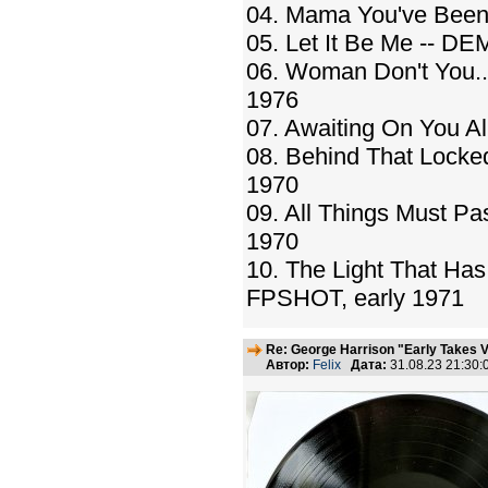
04. Mama You've Been
05. Let It Be Me -- D
06. Woman Don't You..
1976
07. Awaiting On You A
08. Behind That Lock
1970
09. All Things Must P
1970
10. The Light That Has
FPSHOT, early 1971
Re: George Harrison "Early Takes V
Автор:
Felix
Дата:
31.08.23 21:30