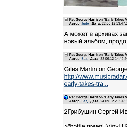
Re: George Harrison "Early Takes V
Автор:
Jude
Дата:
22.06.12 13:47
А может в архивах з
новый альбом, продо
Re: George Harrison "Early Takes V
Автор:
Вад
Дата:
22.06.12 14:42
Giles Martin on George
http://www.musicradar.
early-takes-tra...
Re: George Harrison "Early Takes V
Автор:
Вад
Дата:
24.09.12 21:54
2Грибушин Сергей Ив
>"bottle green" Vinyl 