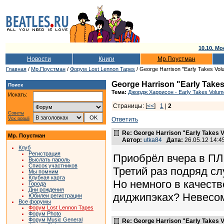
10.10. Мо
Новости
Книги
Мр.Поустман
Главная
/
Мр.Поустман
/
Форум Lost Lennon Tapes
/ George Harrison "Early Takes Vol
George Harrison "Early Takes
Поиск
Тема:
Джордж Харрисон - Early Takes Volum
Искать:
Страницы: [
<<
]
1
|
2
Советы
Vox populi
Ответить
Re: George Harrison "Early Takes V
Мр. Поустман
Автор:
utka84
Дата:
26.05.12 14:
Клуб
Регистрация
Приобрёл вчера в ПЛ
Выслать пароль
Список участников
Третий раз подряд с
Мы помним
Клубная карта
Но немного в качеств
Города
Дни рождения
диджипэках? Невесом
Юбилеи регистрации
Все форумы
Форум Lost Lennon Tapes
Форум Photo
Форум Music General
Re: George Harrison "Early Takes V