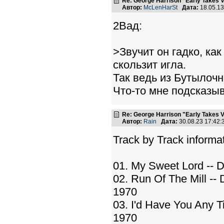
Re: George Harrison "Early Takes V
Автор:
McLenHarSt
Дата:
18.05.1
2Вад:
>Звучит он гадко, как
скользит игла.
Так ведь из Бутылочн
Что-то мне подсказыв
Re: George Harrison "Early Takes V
Автор:
Rain
Дата:
30.08.23 17:42
Track by Track informat
01. My Sweet Lord --
02. Run Of The Mill -
1970
03. I'd Have You Any 
1970