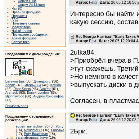
Форум Club
Автор:
Felix
Дата:
26.05.12 16:56
Форум Ad Libitum
Чат (0)
Интересно бы найти и
Правила форумов
Подкасты
FAQ
какую сессию, состав
Полезные советы
Модераторы
Hall of shame
Последние сообщения
Re: George Harrison "Early Takes V
Архив форумов
Автор:
Бри
Дата:
26.05.12 20:04
Статистика
2utka84:
Поздравляем с днем рождения!
>Приобрёл вчера в П
>тут скажешь. Трети
>Но немного в качес
Евгений Бик
(35),
Димедролл
(36),
>выпускать диски в 
Zapple
(40),
Игорь7354
(40),
Katrina
(42),
Rory Storm
(43),
AlexYar
(61),
Arshack
(63),
Borick London
(65),
stjohnswood
(66),
Андрей Хрисанфов
Согласен, в пластмасс
(77)
Показать всех
Re: George Harrison "Early Takes V
Поздравляем с годовщиной
Автор:
Felix
Дата:
26.05.12 20:08
регистрации!
evgen_menschov_76
(5),
Yurry
2Бри:
(16),
Navigator77
(16),
Ludo4ka
(17),
Polly Beatloman
(18),
satanafrompashkovo
(19),