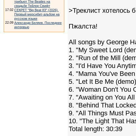
трибьют The Beatles на
свадьбе Тейлор Свифт
>Треклист хотелось 
17.02
СЕКРЕТ "Big Beat 83" (2026).
Первый мерсибит-альбом на
русском языке
22.09
Александр Беляев. Последнее
Пжалста!
интервью
All songs by George Ha
1. "My Sweet Lord (de
2. "Run of the Mill (de
3. "I'd Have You Anyti
4. "Mama You've Been
5. "Let It Be Me (demo
6. "Woman Don't You Cr
7. "Awaiting on You All 
8. "Behind That Locke
9. "All Things Must Pa
10. "The Light That Ha
Total length: 30:39