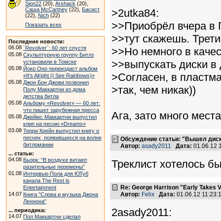
Sion22
(20),
Arshack
(20),
Саша McCartney
(22),
Басист
>2utka84:
(22),
Nich
(22)
>>Приобрёл вчера в 
Показать всех
>>тут скажешь. Трет
Последние новости:
06.08
`Revolver`: 60 лет спустя
>>Но немного в каче
05.08
Скульптурную группу Битлз
>>выпускать диски в
установили в Томске
05.08
Йоко Оно переиздаст альбом
>Согласен, в пластма
«It’s Alright (I See Rainbows)»
05.08
Джон Бон Джови позвонил
>так, чем никак))
Полу Маккартни из дома
детства битла
05.08
Альбому «Revolver» — 60 лет:
что пишет зарубежная пресса
Ага, зато много места 
05.08
Джеймс Маккартни выпустил
клип на песню «Dreams»
03.08
Терри Крейн выпустил книгу о
песнях, появившихся на волне
Обсуждение статьи: "Вышел дис
битломании
Автор:
asady2011
Дата:
01.06.12 
... статьи:
04.08
Бьорк: “В воздухе витают
Треклист хотелось б
разительные перемены”
01.08
Интервью Пола для ЮТуб
канала The Rest is
Re: George Harrison "Early Takes V
Entertainment
14.07
Автор:
Felix
Дата:
01.06.12 11:23
Книга "Слова и музыка Джона
Леннона"
2asady2011:
... периодика:
14.07
Пол Маккартни сделал