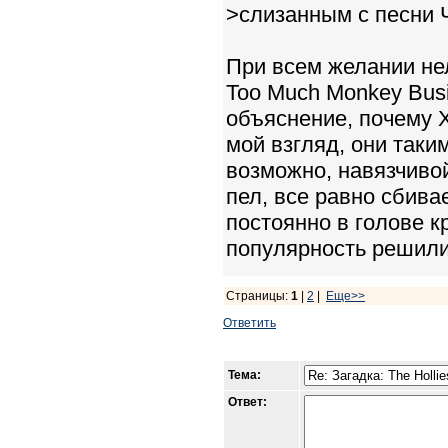
>слизанным с песни 
При всем желании не
Too Much Monkey Busi
объяснение, почему Х
мой взгляд, они таки
возможно, навязчивой
пел, все равно сбивае
постоянно в голове к
популярность решили
Страницы:
1
|
2
|
Еще>>
Ответить
Тема:
Ответ: