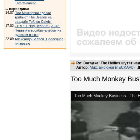
Entertainment
... периодика:
14.07
Пол Маккартни сделал
трибьют The Beatles на
свадьбе Тейлор Свифт
17.02
СЕКРЕТ "Big Beat 83" (2026).
Первый мерсибит-альбом на
русском языке
22.09
Александр Беляев. Последнее
интервью
Re: Загадка: The Hollies шутят над
Автор:
Mux. Бирюков (nECKAPb)
Д
Too Much Monkey Busi
Too Much Monkey Business - The H