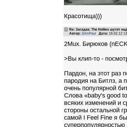
Красотища)))
Re: Загадка: The Hollies шутят над
Автор:
JohnPaul
Дата:
16.02.12 1
2Mux. Бирюков (nECK
>Вы клип-то - посмотр
Пардон, на этот раз п
пародия на Битлз, а 
очень популярной бит
Слова «baby's good t
всяких изменений и 
стороны остальной г
самой I Feel Fine я 
суперпопулярностью 