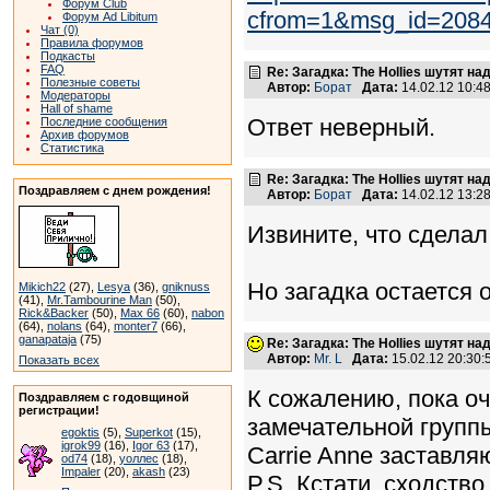
Форум Club
cfrom=1&msg_id=208
Форум Ad Libitum
Чат (0)
Правила форумов
Подкасты
FAQ
Re: Загадка: The Hollies шутят над
Полезные советы
Автор:
Борат
Дата:
14.02.12 10:
Модераторы
Hall of shame
Ответ неверный.
Последние сообщения
Архив форумов
Статистика
Re: Загадка: The Hollies шутят над
Поздравляем с днем рождения!
Автор:
Борат
Дата:
14.02.12 13:
Извините, что сделал
Но загадка остается о
Mikich22
(27),
Lesya
(36),
gniknuss
(41),
Mr.Tambourine Man
(50),
Rick&Backer
(50),
Max 66
(60),
nabon
(64),
nolans
(64),
monter7
(66),
ganapataja
(75)
Re: Загадка: The Hollies шутят над
Автор:
Mr. L
Дата:
15.02.12 20:30
Показать всех
К сожалению, пока оч
Поздравляем с годовщиной
регистрации!
замечательной группы
egoktis
(5),
Superkot
(15),
igrok99
(16),
Igor 63
(17),
Carrie Anne заставля
od74
(18),
уоллес
(18),
Impaler
(20),
akash
(23)
P.S. Кстати, сходст