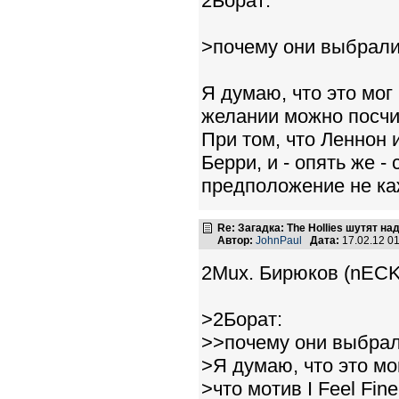
2Борат:
>почему они выбрали 
Я думаю, что это мог 
желании можно посчи
При том, что Леннон
Берри, и - опять же -
предположение не ка
Re: Загадка: The Hollies шутят над
Автор:
JohnPaul
Дата:
17.02.12 0
2Mux. Бирюков (nECK
>2Борат:
>>почему они выбрали
>Я думаю, что это мо
>что мотив I Feel Fi