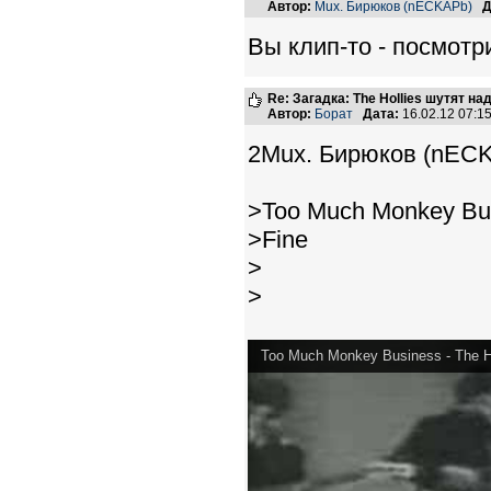
Автор:
Mux. Бирюков (nECKAPb)
Д
Вы клип-то - посмотри
Re: Загадка: The Hollies шутят над
Автор:
Борат
Дата:
16.02.12 07:
2Mux. Бирюков (nECK
>Too Much Monkey Bus
>Fine
>
>
Too Much Monkey Business - The H