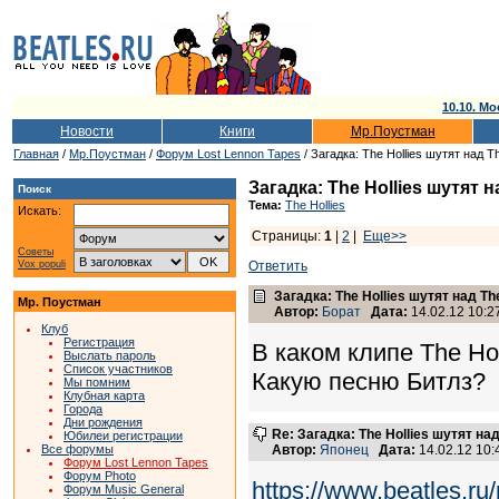
10.10. Мо
Новости
Книги
Мр.Поустман
Главная
/
Мр.Поустман
/
Форум Lost Lennon Tapes
/ Загадка: The Hollies шутят над T
Загадка: The Hollies шутят н
Поиск
Тема:
The Hollies
Искать:
Страницы:
1
|
2
|
Еще>>
Советы
Vox populi
Ответить
Загадка: The Hollies шутят над Th
Мр. Поустман
Автор:
Борат
Дата:
14.02.12 10:2
Клуб
Регистрация
В каком клипе The Ho
Выслать пароль
Список участников
Какую песню Битлз?
Мы помним
Клубная карта
Города
Дни рождения
Re: Загадка: The Hollies шутят над
Юбилеи регистрации
Все форумы
Автор:
Японец
Дата:
14.02.12 10
Форум Lost Lennon Tapes
Форум Photo
https://www.beatles.r
Форум Music General