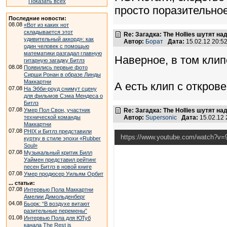
Показать всех
просто поразительное
Последние новости:
08.08
«Вот из каких нот
складывается этот
Re: Загадка: The Hollies шутят над
удивительный аккорд»: как
Автор:
Борат
Дата:
15.02.12 20:
один человек с помощью
математики разгадал главную
Наверное, в том клип
гитарную загадку Битлз
08.08
Появились первые фото
Сирши Ронан в образе Линды
Маккартни
А есть клип с откров
07.08
На Эбби-роуд снимут сцену
для фильмов Сэма Мендеса о
Битлз
07.08
Умер Пол Свон, участник
Re: Загадка: The Hollies шутят над
технической команды
Автор:
Supersonic
Дата:
15.02.12
Маккартни
07.08
PHIX и Битлз представили
https://www.youtube.com/watch?v
куртку в стиле эпохи «Rubber
Soul»
07.08
Музыкальный критик Билл
Уаймен представил рейтинг
песен Битлз в новой книге
07.08
Умер продюсер Уильям Орбит
... статьи:
07.08
Интервью Пола Маккартни
Амелии Димольденберг
04.08
Бьорк: “В воздухе витают
разительные перемены”
01.08
Интервью Пола для ЮТуб
канала The Rest is