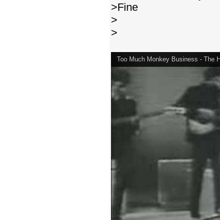
>Fine
>
>
Too Much Monkey Business - The H