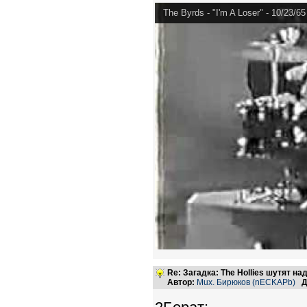
The Byrds - "I'm A Loser" - 10/23/65
Re: Загадка: The Hollies шутят над
Автор:
Mux. Бирюков (nECKAPb)
Д