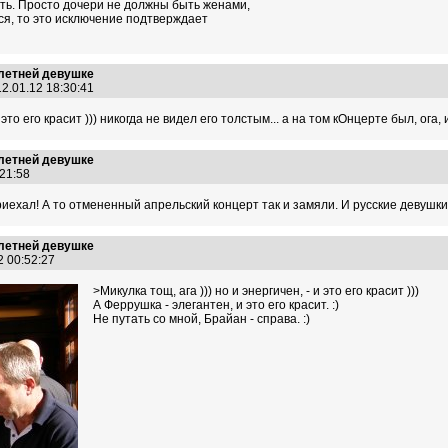
ть. Просто дочери не должны быть женами,
ся, то это исключение подтверждает
-летней девушке
2.01.12 18:30:41
и это его красит ))) никогда не видел его толстым... а на том кОнцерте был, ога, 
-летней девушке
:21:58
ехал! А то отмененный апрельский концерт так и замяли. И русские девушки 
-летней девушке
2 00:52:27
>Микулка тощ, ага ))) но и энергичен, - и это его красит )))
А Феррушка - элегантен, и это его красит. :)
Не путать со мной, Брайан - справа. :)