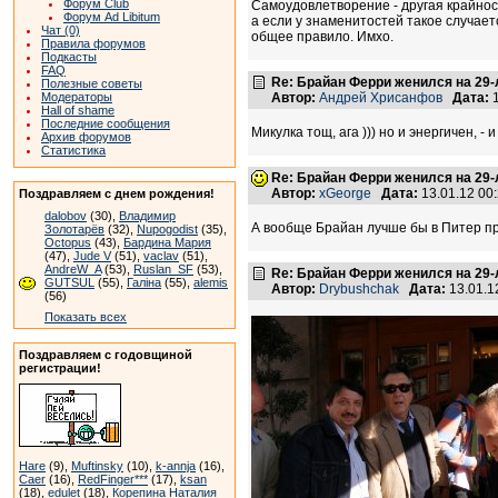
Форум Club
Самоудовлетворение - другая крайнос
Форум Ad Libitum
а если у знаменитостей такое случает
Чат (0)
общее правило. Имхо.
Правила форумов
Подкасты
FAQ
Re: Брайан Ферри женился на 29
Полезные советы
Модераторы
Автор:
Андрей Хрисанфов
Дата:
1
Hall of shame
Последние сообщения
Микулка тощ, ага ))) но и энергичен, - 
Архив форумов
Статистика
Re: Брайан Ферри женился на 29
Автор:
xGeorge
Дата:
13.01.12 00
Поздравляем с днем рождения!
dalobov
(30),
Владимир
А вообще Брайан лучше бы в Питер при
Золотарёв
(32),
Nupogodist
(35),
Octopus
(43),
Бардина Мария
(47),
Jude V
(51),
vaclav
(51),
AndreW_A
(53),
Ruslan_SF
(53),
Re: Брайан Ферри женился на 29
GUTSUL
(55),
Галіна
(55),
alemis
Автор:
Drybushchak
Дата:
13.01.1
(56)
Показать всех
Поздравляем с годовщиной
регистрации!
Hare
(9),
Muftinsky
(10),
k-annja
(16),
Caer
(16),
RedFinger***
(17),
ksan
(18),
edulet
(18),
Корепина Наталия