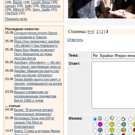
(18),
Baster
(18),
Lovely Ringo
(18),
saysay
(19),
Salty
(19),
MissLennona
(19),
MiheyS
(20),
Sexy_Sadie
(21),
TheTech
(21)
Показать всех
Последние новости:
Страницы: [
<<
]
1
|
2
|
3
05.08
Скульптурную группу Битлз
установили в Томске
Ответить
05.08
Йоко Оно переиздаст альбом
«It’s Alright (I See Rainbows)»
05.08
Джон Бон Джови позвонил
Полу Маккартни из дома
Тема:
детства битла
05.08
Альбому «Revolver» — 60 лет:
Ответ:
что пишет зарубежная пресса
05.08
Джеймс Маккартни выпустил
клип на песню «Dreams»
03.08
Терри Крейн выпустил книгу о
песнях, появившихся на волне
битломании
03.08
Вышел справочник по
коллекционным предметам
Битлз 1960-х годов
... статьи:
04.08
Бьорк: “В воздухе витают
разительные перемены”
01.08
Интервью Пола для ЮТуб
Иконка:
канала The Rest is
Entertainment
14.07
Книга "Слова и музыка Джона