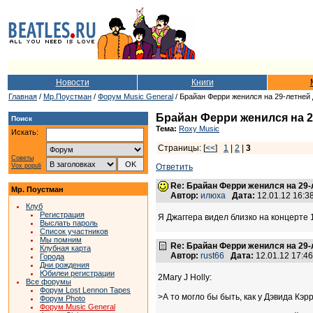
Новости
Книги
Главная
/
Мр.Поустман
/
Форум Music General
/ Брайан Ферри женился на 29-летней
Брайан Ферри женился на 2
Поиск
Тема:
Roxy Music
Искать:
Страницы: [
<<
]
1
|
2
|
3
Советы
Vox populi
Ответить
Re: Брайан Ферри женился на 29
Мр. Поустман
Автор:
илюха
Дата:
12.01.12 16:
Клуб
Регистрация
Я Джаггера видел близко на концерте 
Выслать пароль
Список участников
Мы помним
Re: Брайан Ферри женился на 29
Клубная карта
Автор:
rust66
Дата:
12.01.12 17:4
Города
Дни рождения
Юбилеи регистрации
2Mary J Holly:
Все форумы
Форум Lost Lennon Tapes
>А то могло бы быть, как у Дэвида Кэр
Форум Photo
Форум Music General