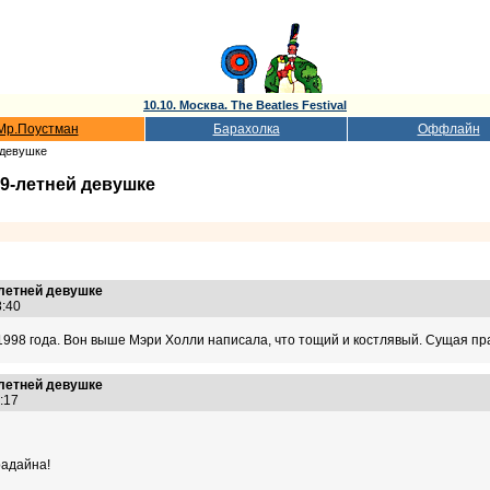
10.10. Москва. The Beatles Festival
Мр.Поустман
Барахолка
Оффлайн
 девушке
9-летней девушке
-летней девушке
38:40
1998 года. Вон выше Мэри Холли написала, что тощий и костлявый. Сущая пра
-летней девушке
6:17
радайна!