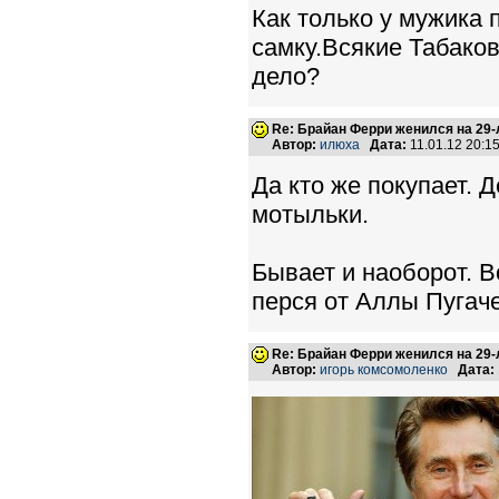
Как только у мужика 
самку.Всякие Табако
дело?
Re: Брайан Ферри женился на 29
Автор:
илюха
Дата:
11.01.12 20:
Да кто же покупает. 
мотыльки.
Бывает и наоборот. В
перся от Аллы Пугач
Re: Брайан Ферри женился на 29
Автор:
игорь комсомоленко
Дата: