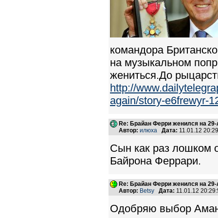
командора Британско
на музыкальном попри
жениться.До рыцарств
http://www.dailytelegr
again/story-e6frewyr-12
Re: Брайан Ферри женился на 29
Автор:
илюха
Дата:
11.01.12 20:
Сын как раз лошком о
Байрона Феррари.
Re: Брайан Ферри женился на 29
Автор:
Betsy
Дата:
11.01.12 20:2
Одобряю выбор Ама