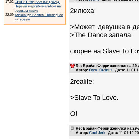
17.02
СЕКРЕТ "Big Beat 83" (2026).
Первый мерсибит-альбом на
2илюха:
русском языке
22.09
Александр Беляев. Последнее
интервью
>Может, девушка в де
>The Dance запала.
скорее на Slave To Lo
Re: Брайан Ферри женился на 29
Автор:
Orca_Orcinus
Дата:
11.01.
2realife:
>Slave To Love.
О!
Re: Брайан Ферри женился на 29
Автор:
Cool Jerk
Дата:
11.01.12 2