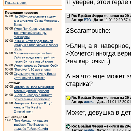
Я уверен, этой герле
Показать всех
Последние новости:
Re: Брайан Ферри женился на 29
07.08
На Эбби-роуд снимут сцену
Автор:
BTO
Дата:
11.01.12 19:57
для фильмов Сэма Мендеса о
Битлз
07.08
Умер Пол Свон, участник
2Scaramouche:
технической команды
Маккартни
07.08
PHIX и Битлз представили
>Блин, а я, наверное
куртку в стиле эпохи «Rubber
Soul»
>Хочется иногда вери
07.08
Музыкальный критик Билл
Уаймен представил рейтинг
>на карточки :)
песен Битлз в новой книге
07.08
Умер продюсер Уильям Орбит
06.08
`Revolver`: 60 лет спустя
05.08
Скульптурную группу Битлз
А на что еще может 
установили в Томске
старика?
... статьи:
07.08
Интервью Пола Маккартни
Амелии Димольденберг
04.08
Бьорк: “В воздухе витают
Re: Брайан Ферри женился на 29
разительные перемены”
Автор:
илюха
Дата:
11.01.12 20:
01.08
Интервью Пола для ЮТуб
канала The Rest is
Может, девушка в дет
Entertainment
... периодика:
14.07
Пол Маккартни сделал
трибьют The Beatles на
Re: Брайан Ферри женился на 29
свадьбе Тейлор Свифт
Автор:
realife
Дата:
11.01.12 20:0