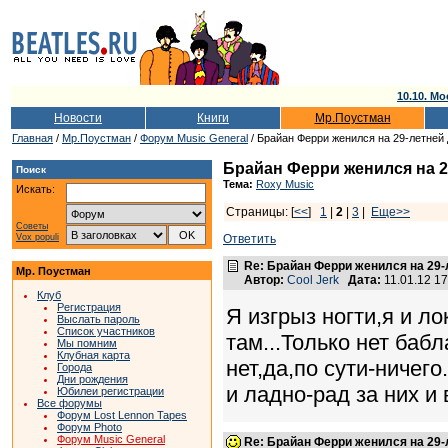
10.10. Мо
Новости
Книги
Мр.Поустман
Главная
/
Мр.Поустман
/
Форум Music General
/ Брайан Ферри женился на 29-летней
Брайан Ферри женился на 2
Поиск
Тема:
Roxy Music
Искать:
Страницы: [
<<
]
1
|
2
|
3
|
Еще>>
Советы
Vox populi
Ответить
Re: Брайан Ферри женился на 29
Мр. Поустман
Автор:
Cool Jerk
Дата:
11.01.12 1
Клуб
Регистрация
Я изгрыз ногти,я и л
Выслать пароль
Список участников
там...Только нет бабл
Мы помним
Клубная карта
нет,да,по сути-ничего
Города
Дни рождения
и ладно-рад за них и
Юбилеи регистрации
Все форумы
Форум Lost Lennon Tapes
Форум Photo
Форум Music General
Re: Брайан Ферри женился на 29