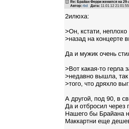
Re: Брайан Ферри женился на 29
Автор:
rbd
Дата:
11.01.12 21:01:
2илюха:
>Он, кстати, неплохо 
>назад на концерте в
Да и мужик очень ст
>Вот какая-то герла
>недавно вышла, так
>того, что дряхло выг
А другой, под 90, в 
Да и отбросил через 
Нашего бы Брайана н
Маккартни еще дешев