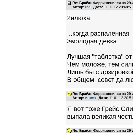
Re: Брайан Ферри женился на 29
Автор:
rbd
Дата:
11.01.12 20:48:
2илюха:
...когда распаленная
>молодая девка....
Лучшая "таблэтка" от
Чем моложе, тем сил
Лишь бы с дозировко
В общем, совет да л
Re: Брайан Ферри женился на 29
Автор:
илюха
Дата:
11.01.12 20:
Я вот тоже Грейс Сли
выпала великая честь
Re: Брайан Ферри женился на 29