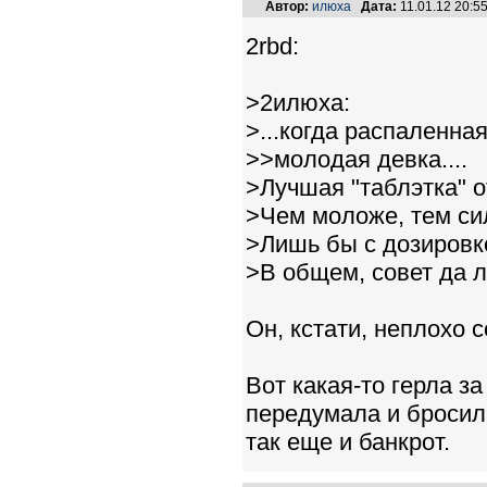
Автор:
илюха
Дата:
11.01.12 20:
2rbd:
>2илюха:
>...когда распаленна
>>молодая девка....
>Лучшая "таблэтка" о
>Чем моложе, тем си
>Лишь бы с дозировк
>В общем, совет да 
Он, кстати, неплохо с
Вот какая-то герла 
передумала и бросила
так еще и банкрот.