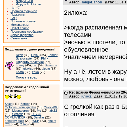
Форум Club
Автор:
TangoDancer
Дата:
11.01.
Форум Ad Libitum
Чат (0)
2илюха:
Правила форумов
Подкасты
FAQ
Полезные советы
Модераторы
>когда распаленная 
Hall of shame
Последние сообщения
телесами
Архив форумов
Статистика
>ночью в постели, то
обусловленное
Поздравляем с днем рождения!
Ritok
(30),
Olya8
(35),
Fender
>наличием немеряной
Stratocaster
(37),
Phil -
Гордость галактики
(37),
Tonny
(45),
drc
(54),
Kravcov
(62),
oldwise
(64),
alpato
(67),
Ну а чё, летом в жару 
Kosta
(68),
zaka
(72)
можно, любовь - она т
Показать всех
Поздравляем с годовщиной
регистрации!
Re: Брайан Ферри женился на 29
Автор:
илюха
Дата:
11.01.12 19:
Snied
(11),
Borkop
(14),
С грелкой как раз в Б
Octopus_from_garden
(15),
2alex2008
(17),
Magnateron
(19),
Me
(19),
abt52
отопления.
(19),
Seralvin
(19),
DISCO
COMMANDER
(20),
Sandjar
(22),
sexuality itself
(22),
WKH
(23),
one of
YOU
(24),
Yutan
(24)