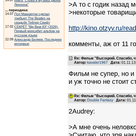
14.07
Книга "Слова и музыка Джона
>А то с годик назад 
Леннона"
... периодика:
>некоторые товарищи 
14.07
Пол Маккартни сделал
трибьют The Beatles на
свадьбе Тейлор Свифт
http://kino.otzyv.ru/r
17.02
СЕКРЕТ "Big Beat 83" (2026).
Первый мерсибит-альбом на
русском языке
22.09
Александр Беляев. Последнее
комменты, аж от 11 г
интервью
Re: Фильм "Высоцкий. Спасибо, ч
Автор:
kavaler1967
Дата:
01.11.1
Фильм не супер, но и 
и уж точно не стоит с
Re: Фильм "Высоцкий. Спасибо, ч
Автор:
Double Fantasy
Дата:
01.11
2Audrey:
>А мне очень неловко
>Считаю, что зря нак