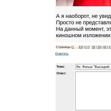
А я наоборот, не уви
Просто не представл
На данный момент, эт
киношном изложении
Страницы (
1
…
43
): [
<<
]
38
|
39
|
40
|
4
Ответить
Тема:
Ответ: