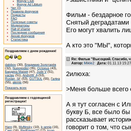
Форум Club
Форум Ad Libitum
Чат (0)
Правила форумов
Фильм - бездарное гов
Подкасты
FAQ
Снятый деградатами 
Полезные советы
Модераторы
Его могут хвалить ли
Hall of shame
Последние сообщения
Архив форумов
Статистика
А кто это "МЫ", кото
Поздравляем с днем рождения!
Re: Фильм "Высоцкий. Спасибо, ч
Автор:
Mikle2
Дата:
01.11.13 15:
dalobov
(30),
Владимир Золотарёв
(32),
Nupogodist
(35),
Octopus
(43),
Бардина Мария
(47),
Jude V
(51),
2илюха:
vaclav
(51),
AndreW_A
(53),
Ruslan_SF
(53),
GUTSUL
(55),
Галіна
(55),
alemis
(56)
>Меня больше всего 
Показать всех
Поздравляем с годовщиной
регистрации!
А я тут согласен с 
букву Б, все было бы
рассказывает историю
говорит о том, что с
Hare
(9),
Muftinsky
(10),
k-annja
(16),
Caer
(16),
RedFinger***
(17),
ksan