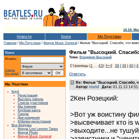
10.10. Мо
Новости
Книги
Мр.Поустман
Главная
/
Мр.Поустман
/
Форум Music General
/ Фильм "Высоцкий. Спасибо, что живо
Фильм "Высоцкий. Спасибо,
Поиск
Тема:
Владимир Высоцкий
Искать:
Страницы (
1
…
43
): [
<<
]
38
|
39
|
40
|
4
Советы
Vox populi
Ответить
Re: Фильм "Высоцкий. Спасибо, ч
Мр. Поустман
Автор:
round
Дата:
01.11.13 14:5
Клуб
Регистрация
2Кен Розецкий:
Выслать пароль
Список участников
Мы помним
Клубная карта
>Вот уж воистину фил
Города
Дни рождения
>высвечивает кто is w
Юбилеи регистрации
Все форумы
>выходите...не тушуй
Форум Lost Lennon Tapes
Форум Photo
Форум Music General
>завистники и "ценит