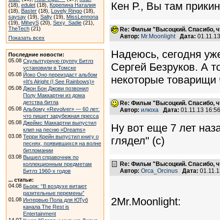
Кен Р., Вы там прикин
(18),
edulet
(18),
Корепина Наталия
(18),
Baster
(18),
Lovely Ringo
(18),
saysay
(19),
Salty
(19),
MissLennona
(19),
MiheyS
(20),
Sexy_Sadie
(21),
TheTech
(21)
Re: Фильм "Высоцкий. Спасибо, ч
Автор:
Mr.Moonlight
Дата:
01.11.1
Показать всех
Надеюсь, сегодня уже
Последние новости:
05.08
Скульптурную группу Битлз
Сергей Безруков. А т
установили в Томске
05.08
Йоко Оно переиздаст альбом
некоторые товарищи ч
«It’s Alright (I See Rainbows)»
05.08
Джон Бон Джови позвонил
Полу Маккартни из дома
детства битла
Re: Фильм "Высоцкий. Спасибо, ч
05.08
Альбому «Revolver» — 60 лет:
Автор:
илюха
Дата:
01.11.13 16:
что пишет зарубежная пресса
05.08
Джеймс Маккартни выпустил
Ну вот еще 7 лет наз
клип на песню «Dreams»
03.08
Терри Крейн выпустил книгу о
глядел" (с)
песнях, появившихся на волне
битломании
03.08
Вышел справочник по
Re: Фильм "Высоцкий. Спасибо, ч
коллекционным предметам
Автор:
Orca_Orcinus
Дата:
01.11.
Битлз 1960-х годов
... статьи:
04.08
Бьорк: “В воздухе витают
разительные перемены”
2Mr.Moonlight:
01.08
Интервью Пола для ЮТуб
канала The Rest is
Entertainment