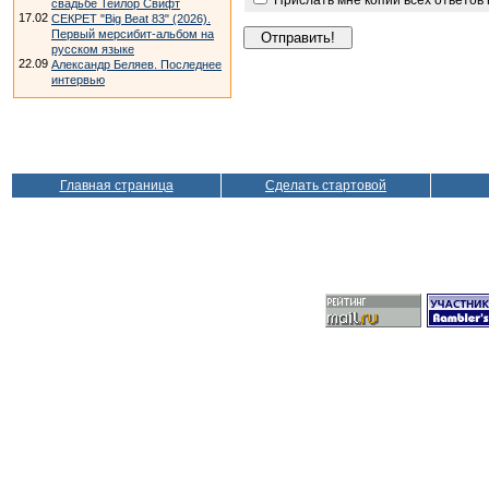
Прислать мне копии всех ответов
свадьбе Тейлор Свифт
17.02
СЕКРЕТ "Big Beat 83" (2026).
Первый мерсибит-альбом на
русском языке
22.09
Александр Беляев. Последнее
интервью
Главная страница
Сделать стартовой