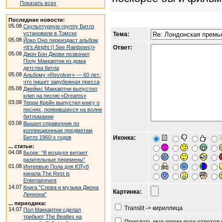
Показать всех
Последние новости:
05.08
Скульптурную группу Битлз
установили в Томске
Тема:
05.08
Йоко Оно переиздаст альбом
«It’s Alright (I See Rainbows)»
Ответ:
05.08
Джон Бон Джови позвонил
Полу Маккартни из дома
детства битла
05.08
Альбому «Revolver» — 60 лет:
что пишет зарубежная пресса
05.08
Джеймс Маккартни выпустил
клип на песню «Dreams»
03.08
Терри Крейн выпустил книгу о
песнях, появившихся на волне
битломании
03.08
Вышел справочник по
коллекционным предметам
Битлз 1960-х годов
Иконка:
... статьи:
04.08
Бьорк: “В воздухе витают
разительные перемены”
01.08
Интервью Пола для ЮТуб
канала The Rest is
Entertainment
14.07
Книга "Слова и музыка Джона
Картинка:
Леннона"
... периодика:
Translit -> кириллица
14.07
Пол Маккартни сделал
трибьют The Beatles на