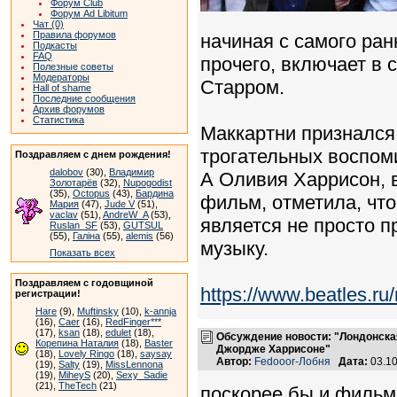
Форум Club
Форум Ad Libitum
Чат (0)
Правила форумов
начиная с самого ран
Подкасты
FAQ
прочего, включает в 
Полезные советы
Модераторы
Старром.
Hall of shame
Последние сообщения
Архив форумов
Статистика
Маккартни признался
трогательных воспоми
Поздравляем с днем рождения!
dalobov
(30),
Владимир
А Оливия Харрисон, в
Золотарёв
(32),
Nupogodist
(35),
Octopus
(43),
Бардина
фильм, отметила, что
Мария
(47),
Jude V
(51),
vaclav
(51),
AndreW_A
(53),
является не просто п
Ruslan_SF
(53),
GUTSUL
(55),
Галіна
(55),
alemis
(56)
музыку.
Показать всех
Поздравляем с годовщиной
https://www.beatles.
регистрации!
Hare
(9),
Muftinsky
(10),
k-annja
(16),
Caer
(16),
RedFinger***
(17),
ksan
(18),
edulet
(18),
Обсуждение новости: "Лондонска
Корепина Наталия
(18),
Baster
Джордже Харрисоне"
(18),
Lovely Ringo
(18),
saysay
Автор:
Fedooor-Лобня
Дата:
03.10
(19),
Salty
(19),
MissLennona
(19),
MiheyS
(20),
Sexy_Sadie
(21),
TheTech
(21)
поскорее бы и фильм