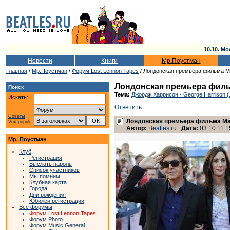
10.10. Мо
Новости
Книги
Мр.Поустман
Главная
/
Мр.Поустман
/
Форум Lost Lennon Tapes
/ Лондонская премьера фильма М
Лондонская премьера филь
Поиск
Тема:
Джордж Харрисон - George Harrison (
Искать:
Ответить
Советы
Лондонская премьера фильма Ма
Vox populi
Автор:
Beatles.ru
Дата:
03.10.11 1
Мр. Поустман
Клуб
Регистрация
Выслать пароль
Список участников
Мы помним
Клубная карта
Города
Дни рождения
Юбилеи регистрации
Все форумы
Форум Lost Lennon Tapes
Форум Photo
Форум Music General