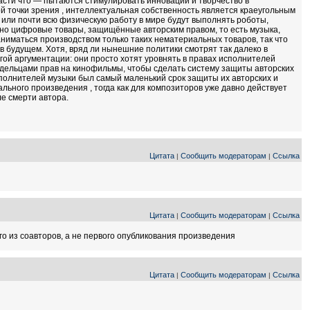
асти что — пытаются стимулировать инновации и творчество в
ой точки зрения , интеллектуальная собственность является краеугольным
 или почти всю физическую работу в мире будут выполнять роботы,
но цифровые товары, защищённые авторским правом, то есть музыка,
аниматься производством только таких нематериальных товаров, так что
в будущем. Хотя, вряд ли нынешние политики смотрят так далеко в
угой аргументации: они просто хотят уровнять в правах исполнителей
ладельцами прав на кинофильмы, чтобы сделать систему защиты авторских
сполнителей музыки был самый маленький срок защиты их авторских и
льного произведения , тогда как для композиторов уже давно действует
ле смерти автора.
Цитата
Сообщить модераторам
Ссылка
|
|
Цитата
Сообщить модераторам
Ссылка
|
|
го из соавторов, а не первого опубликования произведения
Цитата
Сообщить модераторам
Ссылка
|
|