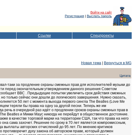
Войти на сайт
Регистрация
|
Выслать пароль
Ссылки
Спецпроекты
Новая тема
|
Вернуться в MG
Цитата
овал-таки за продление охраны смежных прав для исполнителей музыки до
ройти перед окончательным утверждением данного решения Советом
 сообщает BBC . Предыдущие попытки увеличить срок действия смежных
 но только сейчас они дошли до логического завершения. Нужно сказать,
полняется 50 лет с момента выхода первого сингла The Beatles (Love Me
яцем теряли бы права на одну за другой песни. Теперь же им
гда речь в очередной раз идёт о продлении сроков охраны смежных прав в
The Beatles и Микки Маус никогда не перейдут в общественное достояние.
кже в качестве торговой марки на территории США, так что права на него
ко она сама захочет. Решение по сроку в 70 лет является компромиссным,
а выплаты авторских отчислений до 95 лет. По мнению критиков
то противоречит духу закона об авторском праве, который должен