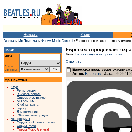
Новости
Книги
Главная
/
Мр.Поустман
/
Форум Music General
/ Евросоюз продлевает охрану смежны
Евросоюз продлевает охран
Поиск
Тема:
Битлз - защита авторских прав
Искать:
Ответить
Советы
Евросоюз продлевает охрану сме
Vox populi
Автор:
Beatles.ru
Дата:
09.09.11 2
Мр. Поустман
Клуб
Регистрация
Выслать пароль
Список участников
Мы помним
Клубная карта
Города
Дни рождения
Юбилеи регистрации
Все форумы
Форум Lost Lennon Tapes
Форум Photo
Форум Music General