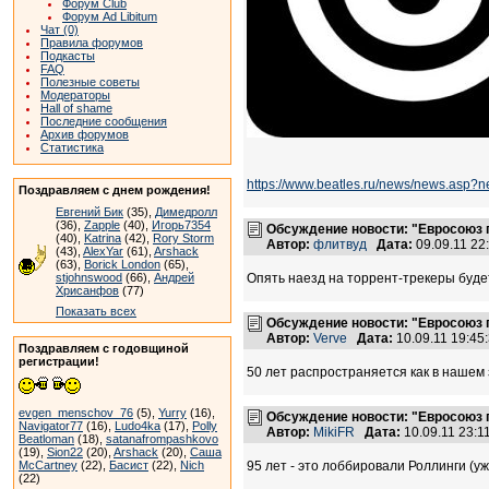
Форум Club
Форум Ad Libitum
Чат (0)
Правила форумов
Подкасты
FAQ
Полезные советы
Модераторы
Hall of shame
Последние сообщения
Архив форумов
Статистика
https://www.beatles.ru/news/news.asp?
Поздравляем с днем рождения!
Евгений Бик
(35),
Димедролл
(36),
Zapple
(40),
Игорь7354
Обсуждение новости: "Евросоюз 
(40),
Katrina
(42),
Rory Storm
Автор:
флитвуд
Дата:
09.09.11 2
(43),
AlexYar
(61),
Arshack
(63),
Borick London
(65),
stjohnswood
(66),
Андрей
Опять наезд на торрент-трекеры будет
Хрисанфов
(77)
Показать всех
Обсуждение новости: "Евросоюз 
Автор:
Verve
Дата:
10.09.11 19:4
Поздравляем с годовщиной
регистрации!
50 лет распространяется как в нашем 
evgen_menschov_76
(5),
Yurry
(16),
Обсуждение новости: "Евросоюз 
Navigator77
(16),
Ludo4ka
(17),
Polly
Автор:
MikiFR
Дата:
10.09.11 23:
Beatloman
(18),
satanafrompashkovo
(19),
Sion22
(20),
Arshack
(20),
Саша
McCartney
(22),
Басист
(22),
Nich
95 лет - это лоббировали Роллинги (уж 
(22)