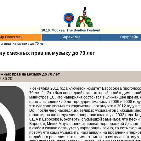
10.10. Москва. The Beatles Festival
Мр.Поустман
Барахолка
Оффлайн
х прав на музыку до 70 лет
у смежных прав на музыку до 70 лет
жных прав на музыку до 70 лет
2:36:20
7 сентября 2011 года ключевой комитет Евросоюза проголос
70 лет 1 . Это был последний этап, который необходимо п
министров ЕС, что наверняка состоится в ближайшее время,
прав с нынешних 50 лет предпринимались в 2006 и 2008 году,
это сделано весьма своевременно, потому что в 2012 году ис
Do), после чего наследники великих музыкантов с каждым мес
гарантировано получение гонораров вплоть до 2032 года. Ко
США и Евросоюзе, эксперты с усмешкой замечают, что песни 
Впрочем, Микки Маус зарегистрирован корпорацией Диснея та
в любом случае останутся у корпорации вечно, то есть сколь
потому что сами музыканты настаивали на продлении период
подобного решения, это не имеет никакого смысла, потому ч