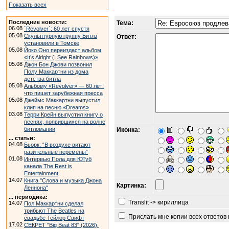
Показать всех
Последние новости:
Тема:
06.08
`Revolver`: 60 лет спустя
05.08
Скульптурную группу Битлз
Ответ:
установили в Томске
05.08
Йоко Оно переиздаст альбом
«It’s Alright (I See Rainbows)»
05.08
Джон Бон Джови позвонил
Полу Маккартни из дома
детства битла
05.08
Альбому «Revolver» — 60 лет:
что пишет зарубежная пресса
05.08
Джеймс Маккартни выпустил
клип на песню «Dreams»
03.08
Терри Крейн выпустил книгу о
песнях, появившихся на волне
битломании
Иконка:
... статьи:
04.08
Бьорк: “В воздухе витают
разительные перемены”
01.08
Интервью Пола для ЮТуб
канала The Rest is
Entertainment
14.07
Книга "Слова и музыка Джона
Картинка:
Леннона"
... периодика:
Translit -> кириллица
14.07
Пол Маккартни сделал
трибьют The Beatles на
Прислать мне копии всех ответов
свадьбе Тейлор Свифт
17.02
СЕКРЕТ "Big Beat 83" (2026).