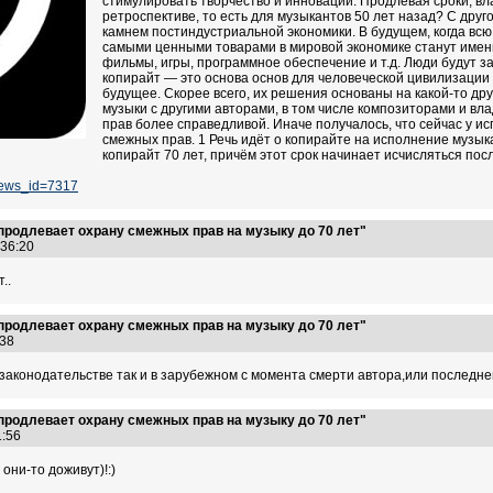
стимулировать творчество и инновации. Продлевая сроки, вл
ретроспективе, то есть для музыкантов 50 лет назад? С друг
камнем постиндустриальной экономики. В будущем, когда всю
самыми ценными товарами в мировой экономике станут имен
фильмы, игры, программное обеспечение и т.д. Люди будут з
копирайт — это основа основ для человеческой цивилизации 
будущее. Скорее всего, их решения основаны на какой-то др
музыки с другими авторами, в том числе композиторами и в
прав более справедливой. Иначе получалось, что сейчас у и
смежных прав. 1 Речь идёт о копирайте на исполнение музыка
копирайт 70 лет, причём этот срок начинает исчисляться пос
news_id=7317
продлевает охрану смежных прав на музыку до 70 лет"
2:36:20
..
продлевает охрану смежных прав на музыку до 70 лет"
5:38
законодательстве так и в зарубежном с момента смерти автора,или последне
продлевает охрану смежных прав на музыку до 70 лет"
11:56
они-то доживут)!:)