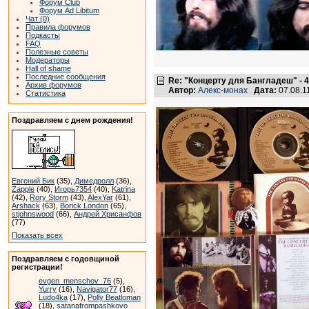
Форум Club
Форум Ad Libitum
Чат (0)
Правила форумов
Подкасты
FAQ
Полезные советы
Модераторы
Hall of shame
Последние сообщения
Re: "Концерту для Бангладеш" - 4
Архив форумов
Автор:
Алекс-монах
Дата:
07.08.1
Статистика
Поздравляем с днем рождения!
Евгений Бик
(35),
Димедролл
(36),
Zapple
(40),
Игорь7354
(40),
Katrina
(42),
Rory Storm
(43),
AlexYar
(61),
Arshack
(63),
Borick London
(65),
stjohnswood
(66),
Андрей Хрисанфов
(77)
Показать всех
Поздравляем с годовщиной
регистрации!
evgen_menschov_76
(5),
Yurry
(16),
Navigator77
(16),
Ludo4ka
(17),
Polly Beatloman
(18),
satanafrompashkovo