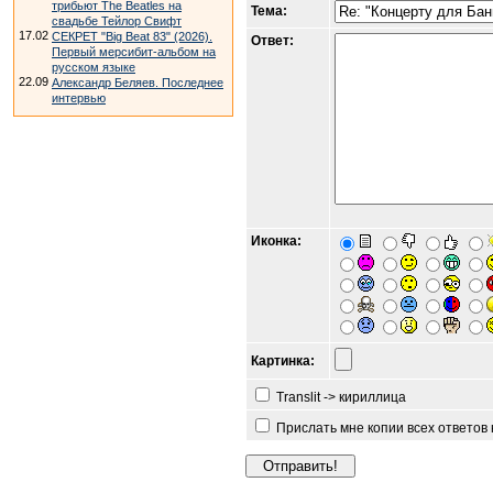
трибьют The Beatles на
Тема:
свадьбе Тейлор Свифт
17.02
СЕКРЕТ "Big Beat 83" (2026).
Ответ:
Первый мерсибит-альбом на
русском языке
22.09
Александр Беляев. Последнее
интервью
Иконка:
Картинка:
Translit -> кириллица
Прислать мне копии всех ответов