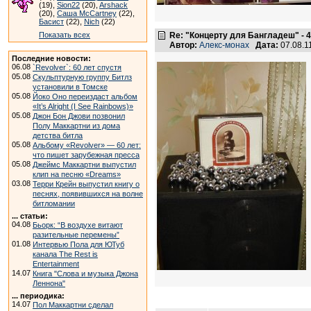
(19),
Sion22
(20),
Arshack
(20),
Саша McCartney
(22),
Басист
(22),
Nich
(22)
Показать всех
Re: "Концерту для Бангладеш" - 4
Автор:
Алекс-монах
Дата:
07.08.1
Последние новости:
06.08
`Revolver`: 60 лет спустя
05.08
Скульптурную группу Битлз
установили в Томске
05.08
Йоко Оно переиздаст альбом
«It’s Alright (I See Rainbows)»
05.08
Джон Бон Джови позвонил
Полу Маккартни из дома
детства битла
05.08
Альбому «Revolver» — 60 лет:
что пишет зарубежная пресса
05.08
Джеймс Маккартни выпустил
клип на песню «Dreams»
03.08
Терри Крейн выпустил книгу о
песнях, появившихся на волне
битломании
... статьи:
04.08
Бьорк: “В воздухе витают
разительные перемены”
01.08
Интервью Пола для ЮТуб
канала The Rest is
Entertainment
14.07
Книга "Слова и музыка Джона
Леннона"
... периодика:
14.07
Пол Маккартни сделал