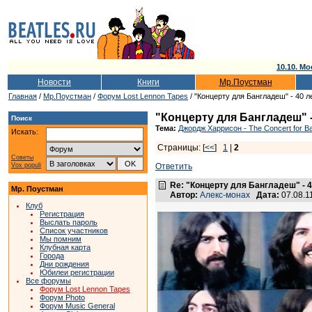
10.10. Мо
Новости
Книги
Мр.Поустман
Главная
/
Мр.Поустман
/
Форум Lost Lennon Tapes
/ "Концерту для Бангладеш" - 40 л
"Концерту для Бангладеш" -
Поиск
Тема:
Джордж Харрисон - The Concert for B
Искать:
Страницы: [
<<
]
1
|
2
Советы
Vox populi
Ответить
Re: "Концерту для Бангладеш" - 4
Мр. Поустман
Автор:
Алекс-монах
Дата:
07.08.1
Клуб
Регистрация
Выслать пароль
Список участников
Мы помним
Клубная карта
Города
Дни рождения
Юбилеи регистрации
Все форумы
Форум Lost Lennon Tapes
Форум Photo
Форум Music General