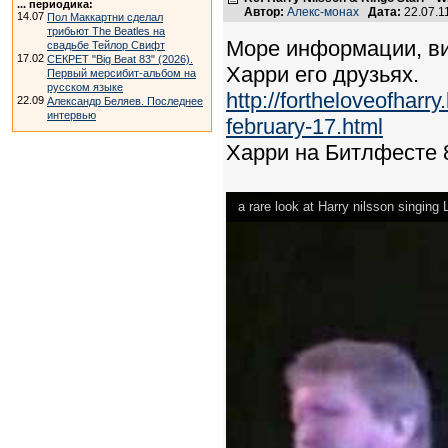
... периодика:
Автор:
Алекс-монах
Дата:
22.07.1
14.07
Пол Маккартни сделал
трибьют The Beatles на
Море информации, вид
свадьбе Тейлор Свифт
17.02
СЕКРЕТ "Big Beat 83" (2026).
Харри его друзьях.
Первый мерсибит-альбом на
русском языке
http://fortheloveofharr
22.09
Александр Беляев. Последнее
интервью
february-17.html
Харри на Битлфесте 8
a rare look at Harry nilsson singing 