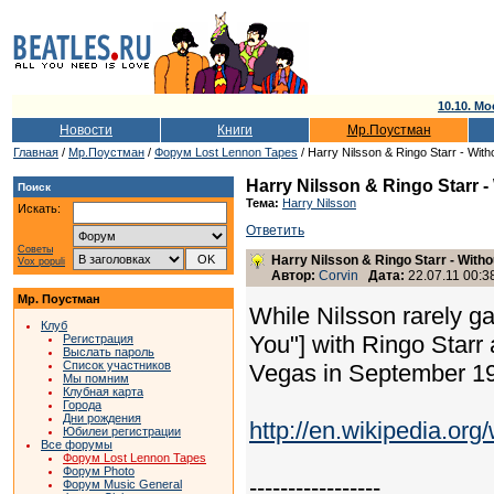
10.10. Мо
Новости
Книги
Мр.Поустман
Главная
/
Мр.Поустман
/
Форум Lost Lennon Tapes
/ Harry Nilsson & Ringo Starr - With
Harry Nilsson & Ringo Starr -
Поиск
Тема:
Harry Nilsson
Искать:
Ответить
Советы
Harry Nilsson & Ringo Starr - Witho
Vox populi
Автор:
Corvin
Дата:
22.07.11 00:3
Мр. Поустман
While Nilsson rarely ga
Клуб
You"] with Ringo Starr 
Регистрация
Выслать пароль
Список участников
Vegas in September 1
Мы помним
Клубная карта
Города
Дни рождения
http://en.wikipedia.or
Юбилеи регистрации
Все форумы
Форум Lost Lennon Tapes
Форум Photo
-----------------
Форум Music General