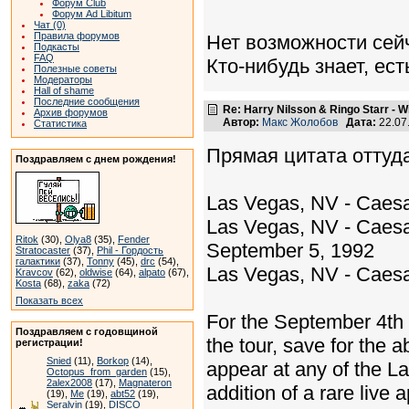
Форум Club
Форум Ad Libitum
Чат (0)
Правила форумов
Нет возможности сейч
Подкасты
FAQ
Кто-нибудь знает, ест
Полезные советы
Модераторы
Hall of shame
Последние сообщения
Re: Harry Nilsson & Ringo Starr - W
Архив форумов
Автор:
Макс Жолобов
Дата:
22.07
Статистика
Прямая цитата оттуда
Поздравляем с днем рождения!
Las Vegas, NV - Caesar
Las Vegas, NV - Caesa
Ritok
(30),
Olya8
(35),
Fender
September 5, 1992
Stratocaster
(37),
Phil - Гордость
галактики
(37),
Tonny
(45),
drc
(54),
Las Vegas, NV - Caesa
Kravcov
(62),
oldwise
(64),
alpato
(67),
Kosta
(68),
zaka
(72)
Показать всех
For the September 4th s
Поздравляем с годовщиной
the tour, save for the
регистрации!
Snied
(11),
Borkop
(14),
appear at any of the L
Octopus_from_garden
(15),
2alex2008
(17),
Magnateron
addition of a rare live
(19),
Me
(19),
abt52
(19),
Seralvin
(19),
DISCO