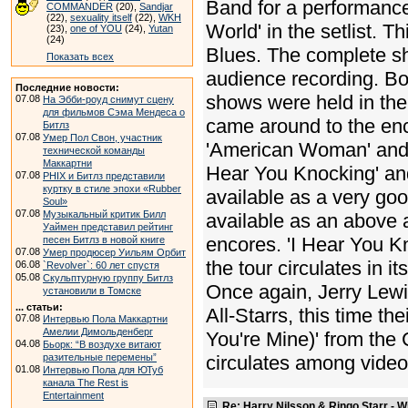
Band for a performance 
COMMANDER
(20),
Sandjar
(22),
sexuality itself
(22),
WKH
World' in the setlist. 
(23),
one of YOU
(24),
Yutan
(24)
Blues. The complete sh
Показать всех
audience recording. Bo
Последние новости:
shows were held in the
07.08
На Эбби-роуд снимут сцену
для фильмов Сэма Мендеса о
came around to the enc
Битлз
07.08
Умер Пол Свон, участник
'American Woman' and 
технической команды
Маккартни
Hear You Knocking' an
07.08
PHIX и Битлз представили
куртку в стиле эпохи «Rubber
available as a very go
Soul»
07.08
Музыкальный критик Билл
available as an above 
Уаймен представил рейтинг
encores. 'I Hear You Kn
песен Битлз в новой книге
07.08
Умер продюсер Уильям Орбит
the tour circulates in 
06.08
`Revolver`: 60 лет спустя
05.08
Скульптурную группу Битлз
Once again, Jerry Lewi
установили в Томске
... статьи:
All-Starrs, this time th
07.08
Интервью Пола Маккартни
Амелии Димольденберг
You're Mine)' from the
04.08
Бьорк: “В воздухе витают
разительные перемены”
circulates among video 
01.08
Интервью Пола для ЮТуб
канала The Rest is
Entertainment
Re: Harry Nilsson & Ringo Starr - W