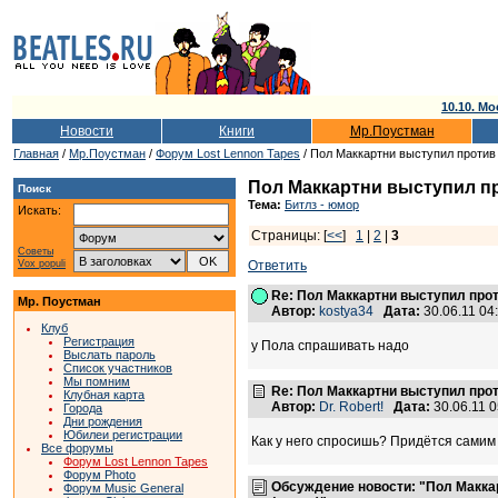
10.10. Мо
Новости
Книги
Мр.Поустман
Главная
/
Мр.Поустман
/
Форум Lost Lennon Tapes
/ Пол Маккартни выступил против 
Пол Маккартни выступил пр
Поиск
Тема:
Битлз - юмор
Искать:
Страницы: [
<<
]
1
|
2
|
3
Советы
Vox populi
Ответить
Re: Пол Маккартни выступил прот
Мр. Поустман
Автор:
kostya34
Дата:
30.06.11 0
Клуб
Регистрация
у Пола спрашивать надо
Выслать пароль
Список участников
Мы помним
Re: Пол Маккартни выступил прот
Клубная карта
Автор:
Dr. Robert!
Дата:
30.06.11 
Города
Дни рождения
Юбилеи регистрации
Как у него спросишь? Придётся самим
Все форумы
Форум Lost Lennon Tapes
Форум Photo
Обсуждение новости: "Пол Макка
Форум Music General