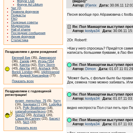
Форум Club
(видео)"
Форум Ad Libitum
Автор:
{F}enix
Дата:
30.06.11 12:
Чат (0)
Правила форумов
Песня вообще про Абрамовича с footba
Подкасты
FAQ
Полезные советы
Модераторы
Re: Пол Маккартни выступил прот
Hall of shame
Автор:
kostya34
Дата:
30.06.11 1
Последние сообщения
Архив форумов
2Dr. Robert!:
Статистика
>Как у него спросишь? Придётся сами
Поздравляем с днем рождения!
написать большими буквами, в Лас-Вег
Евгений Бик
(35),
Димедролл
(36),
Zapple
(40),
Игорь7354
Re: Пол Маккартни выступил прот
(40),
Katrina
(42),
Rory Storm
(43),
AlexYar
(61),
Arshack
(63),
Автор:
Dimon
Дата:
01.07.11 01:
Borick London
(65),
stjohnswood
(66),
Андрей Хрисанфов
(77)
"Может быть, с фольги было бы прави
Показать всех
Док, семена тоже можно забивать. Или
Поздравляем с годовщиной
Re: Пол Маккартни выступил прот
регистрации!
Автор:
kostya34
Дата:
01.07.11 0
evgen_menschov_76
(5),
Yurry
(16),
Navigator77
(16),
Ludo4ka
видно неспроста Пол стал петь про П
(17),
Polly Beatloman
(18),
satanafrompashkovo
(19),
Sion22
(20),
Arshack
(20),
Саша McCartney
(22),
Басист
Re: Пол Маккартни выступил прот
(22),
Nich
(22)
Автор:
kostya34
Дата:
01.07.11 0
Показать всех