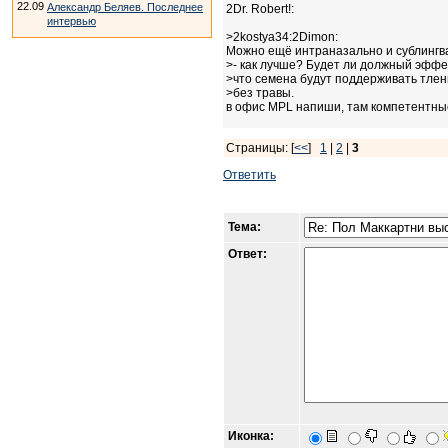
22.09
Александр Беляев. Последнее
2Dr. Robert!:
интервью
>2kostya34:2Dimon:
Можно ещё интраназально и сублингв
>- как лучше? Будет ли должный эффе
>что семена будут поддерживать тлен
>без травы.
в офис MPL напиши, там компетентн
Страницы: [
<<
]
1
|
2
|
3
Ответить
Тема:
Ответ:
Иконка: