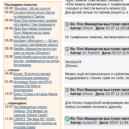
>Док, семена тоже можно забивать.
>Или жевать вперемешку с тыквенным
Последние новости:
06.08
>заодно и глистов выгнать можно:)))).
`Revolver`: 60 лет спустя
05.08
Док делай лучше по своему рецепту, 
Скульптурную группу Битлз
установили в Томске
05.08
Йоко Оно переиздаст альбом
Re: Пол Маккартни выступил прот
«It’s Alright (I See Rainbows)»
Автор:
Dimon
Дата:
01.07.11 20:
05.08
Джон Бон Джови позвонил
Полу Маккартни из дома
детства битла
От тыквенных семечек, как впрочем и о
05.08
Альбому «Revolver» — 60 лет:
что пишет зарубежная пресса
05.08
Джеймс Маккартни выпустил
Re: Пол Маккартни выступил прот
клип на песню «Dreams»
Автор:
Dr. Robert!
Дата:
02.07.11 
03.08
Терри Крейн выпустил книгу о
песнях, появившихся на волне
2kostya34:
битломании
2Dimon:
... статьи:
04.08
Бьорк: “В воздухе витают
Можно ещё интраназально и сублингва
разительные перемены”
поддерживать тление сами по себе, бе
01.08
Интервью Пола для ЮТуб
канала The Rest is
Re: Пол Маккартни выступил прот
Entertainment
14.07
Автор:
Dimon
Дата:
02.07.11 11:
Книга "Слова и музыка Джона
Леннона"
Для более подробной информации может
... периодика:
14.07
любых условиях получить дурилку.
Пол Маккартни сделал
трибьют The Beatles на
свадьбе Тейлор Свифт
Re: Пол Маккартни выступил прот
17.02
СЕКРЕТ "Big Beat 83" (2026).
Автор:
kostya34
Дата:
03.07.11 0
Первый мерсибит-альбом на
русском языке