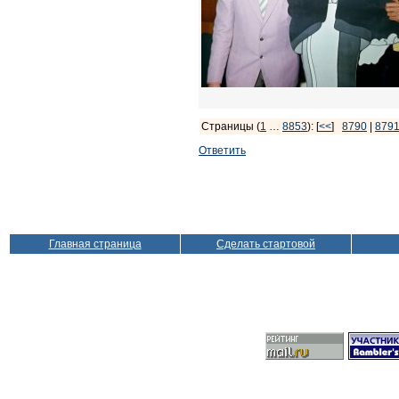
Страницы (
1
…
8853
): [
<<
]
8790
|
879
Ответить
Главная страница
Сделать стартовой