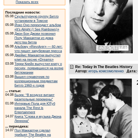
Показать всех
Последние новости:
05.08
Скульптурную группу Битлз
установили в Томске
05.08
Йоко Оно переиздаст альбом
«It’s Alright (I See Rainbows)»
05.08
Джон Бон Джови позвонил
Полу Маккартни из дома
детства битла
05.08
Альбому «Revolver» — 60 лет:
что пишет зарубежная пресса
05.08
Джеймс Маккартни выпустил
клип на песню «Dreams»
03.08
Терри Крейн выпустил книгу о
Re: Today In The Beatles History
песнях, появившихся на волне
Автор:
игорь комсомоленко
Дата:
битломании
03.08
Вышел справочник по
коллекционным предметам
Битлз 1960-х годов
... статьи:
04.08
Бьорк: “В воздухе витают
разительные перемены”
01.08
Интервью Пола для ЮТуб
канала The Rest is
Entertainment
14.07
Книга "Слова и музыка Джона
Леннона"
... периодика:
14.07
Пол Маккартни сделал
трибьют The Beatles на