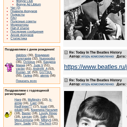
Форум Club
Форум Ad Libitum
Чат (0)
Правила форумов
Подкасты
FAQ
Полезные советы
Модераторы
Hall of shame
Последние сообщения
Архив форумов
Статистика
Поздравляем с днем рождения!
Re: Today In The Beatles History
dalobov
(30),
Владимир
Автор:
игорь комсомоленко
Дата:
Золотарёв
(32),
Nupogodist
(35),
Octopus
(43),
Бардина
https://www.beatles.
Мария
(47),
Jude V
(51),
vaclav
(51),
AndreW_A
(53),
Ruslan_SF
(53),
GUTSUL
(55),
Галіна
(55),
alemis
(56)
Re: Today In The Beatles History
Показать всех
Автор:
игорь комсомоленко
Дата:
Поздравляем с годовщиной
регистрации!
Hare
(9),
Muftinsky
(10),
k-
annja
(16),
Caer
(16),
RedFinger***
(17),
ksan
(18),
edulet
(18),
Корепина Наталия
(18),
Baster
(18),
Lovely Ringo
(18),
saysay
(19),
Salty
(19),
MissLennona
(19),
MiheyS
(20),
Sexy_Sadie
(21),
TheTech
(21)