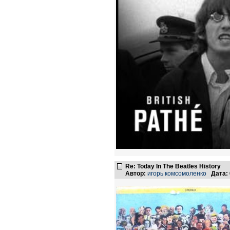
Re: Today In The Beatles History
Автор:
игорь комсомоленко
Дата: