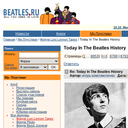
10.10. Мо
Новости
Книги
Мр.Поустман
Главная
/
Мр.Поустман
/
Форум Lost Lennon Tapes
/ Today In The Beatles History
Today In The Beatles History
Поиск
Искать:
Страницы (
1
…
8853
): [
<<
]
8790
|
879
Ответить
Советы
Vox populi
Re: Today In The Beatles History
Автор:
игорь комсомоленко
Дата:
Мр. Поустман
Клуб
Регистрация
Выслать пароль
Список участников
Мы помним
Клубная карта
Города
Дни рождения
Юбилеи регистрации
Все форумы
Форум Lost Lennon Tapes
Форум Photo
Форум Music General