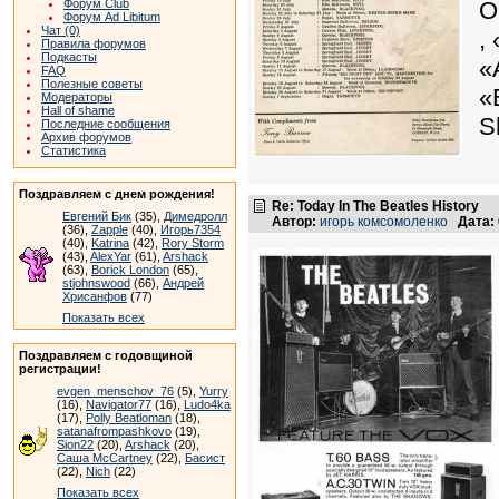
Форум Club
О
Форум Ad Libitum
Чат (0)
,
Правила форумов
Подкасты
«
FAQ
Полезные советы
«
Модераторы
Hall of shame
S
Последние сообщения
Архив форумов
Статистика
Поздравляем с днем рождения!
Re: Today In The Beatles History
Евгений Бик
(35),
Димедролл
Автор:
игорь комсомоленко
Дата:
(36),
Zapple
(40),
Игорь7354
(40),
Katrina
(42),
Rory Storm
(43),
AlexYar
(61),
Arshack
(63),
Borick London
(65),
stjohnswood
(66),
Андрей
Хрисанфов
(77)
Показать всех
Поздравляем с годовщиной
регистрации!
evgen_menschov_76
(5),
Yurry
(16),
Navigator77
(16),
Ludo4ka
(17),
Polly Beatloman
(18),
satanafrompashkovo
(19),
Sion22
(20),
Arshack
(20),
Саша McCartney
(22),
Басист
(22),
Nich
(22)
Показать всех