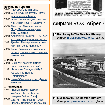
Последние новости:
06.08
`Revolver`: 60 лет спустя
05.08
Скульптурную группу Битлз
установили в Томске
05.08
Йоко Оно переиздаст альбом
фирмой VOX, обрёл 
«It’s Alright (I See Rainbows)»
05.08
Джон Бон Джови позвонил
Полу Маккартни из дома
детства битла
Re: Today In The Beatles History
05.08
Альбому «Revolver» — 60 лет:
Автор:
игорь комсомоленко
Дата:
что пишет зарубежная пресса
05.08
Джеймс Маккартни выпустил
клип на песню «Dreams»
03.08
Терри Крейн выпустил книгу о
песнях, появившихся на волне
битломании
... статьи:
04.08
Бьорк: “В воздухе витают
разительные перемены”
01.08
Интервью Пола для ЮТуб
канала The Rest is
Entertainment
14.07
Книга "Слова и музыка Джона
Леннона"
... периодика:
14.07
Пол Маккартни сделал
трибьют The Beatles на
свадьбе Тейлор Свифт
Re: Today In The Beatles History
17.02
СЕКРЕТ "Big Beat 83" (2026).
Автор:
игорь комсомоленко
Дата:
Первый мерсибит-альбом на