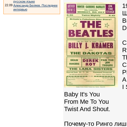
русском языке
1
22.09
Александр Беляев. Последнее
интервью
Ш
В
D
С
R
T
C
P
A
I
Baby It's You
From Me To You
Twist And Shout.
Почему-то Ринго лиши