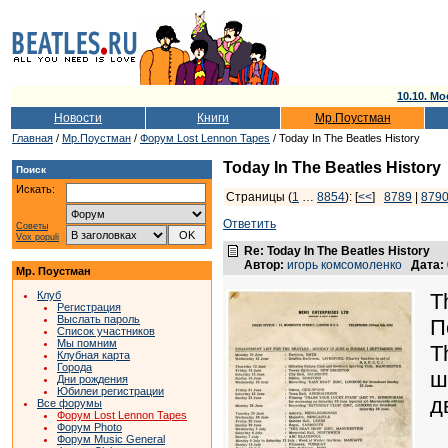
10.10. Мо
Новости
Книги
Мр.Поустман
Главная
/
Мр.Поустман
/
Форум Lost Lennon Tapes
/ Today In The Beatles History
Today In The Beatles History
Поиск
Искать:
Страницы (
1
…
8854
): [
<<
]
8789
|
879
Ответить
Советы
Vox populi
Re: Today In The Beatles History
Автор:
игорь комсомоленко
Дата:
Мр. Поустман
Клуб
T
Регистрация
Выслать пароль
П
Список участников
Мы помним
T
Клубная карта
Города
ш
Дни рождения
Юбилеи регистрации
д
Все форумы
Форум Lost Lennon Tapes
Форум Photo
Форум Music General