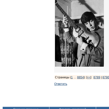
Страницы (
1
…
8854
): [
<<
]
8789
|
879
Ответить