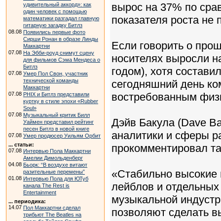
вырос на 37% по сра
удивительный аккорд»: как
один человек с помощью
показателя роста не 
математики разгадал главную
гитарную загадку Битлз
08.08
Появились первые фото
Сирши Ронан в образе Линды
Если говорить о про
Маккартни
07.08
На Эбби-роуд снимут сцену
носителях выросли н
для фильмов Сэма Мендеса о
Битлз
годом), хотя состави
07.08
Умер Пол Свон, участник
технической команды
сегодняшний день ко
Маккартни
07.08
востребованным физи
PHIX и Битлз представили
куртку в стиле эпохи «Rubber
Soul»
07.08
Музыкальный критик Билл
Дэйв Бакула (Dave Ba
Уаймен представил рейтинг
песен Битлз в новой книге
аналитики и сферы р
07.08
Умер продюсер Уильям Орбит
... статьи:
прокомментировал та
07.08
Интервью Пола Маккартни
Амелии Димольденберг
04.08
Бьорк: “В воздухе витают
«Стабильно высокие 
разительные перемены”
01.08
Интервью Пола для ЮТуб
лейблов и отдельных
канала The Rest is
Entertainment
музыкальной индустр
... периодика:
14.07
Пол Маккартни сделал
позволяют сделать в
трибьют The Beatles на