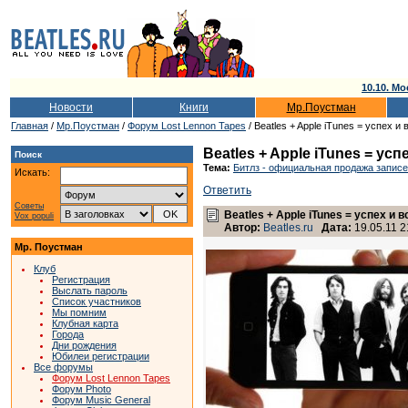
10.10. Мо
Новости
Книги
Мр.Поустман
Главная
/
Мр.Поустман
/
Форум Lost Lennon Tapes
/ Beatles + Apple iTunes = успех 
Beatles + Apple iTunes = у
Поиск
Тема:
Битлз - официальная продажа записе
Искать:
Ответить
Советы
Beatles + Apple iTunes = успех 
Vox populi
Автор:
Beatles.ru
Дата:
19.05.11 2
Мр. Поустман
Клуб
Регистрация
Выслать пароль
Список участников
Мы помним
Клубная карта
Города
Дни рождения
Юбилеи регистрации
Все форумы
Форум Lost Lennon Tapes
Форум Photo
Форум Music General