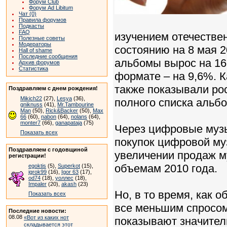
Форум Club
Форум Ad Libitum
Чат (0)
Правила форумов
Подкасты
FAQ
изучением отечестве
Полезные советы
Модераторы
состоянию на 8 мая 2
Hall of shame
Последние сообщения
альбомы вырос на 16
Архив форумов
Статистика
формате – на 9,6%. 
также показывали ро
Поздравляем с днем рождения!
Mikich22
(27),
Lesya
(36),
полного списка альбом
gniknuss
(41),
Mr.Tambourine
Man
(50),
Rick&Backer
(50),
Max
66
(60),
nabon
(64),
nolans
(64),
monter7
(66),
ganapataja
(75)
Через цифровые муз
Показать всех
покупок цифровой му
Поздравляем с годовщиной
увеличении продаж м
регистрации!
объемам 2010 года.
egoktis
(5),
Superkot
(15),
igrok99
(16),
Igor 63
(17),
od74
(18),
уоллес
(18),
Impaler
(20),
akash
(23)
Но, в то время, как 
Показать всех
все меньшим спросом
Последние новости:
08.08
«Вот из каких нот
показывают значитель
складывается этот