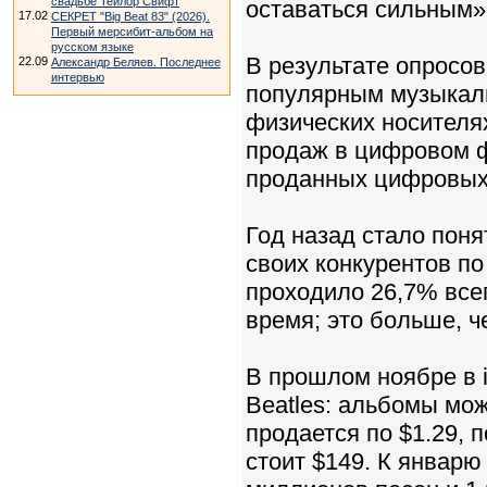
свадьбе Тейлор Свифт
оставаться сильным»
17.02
СЕКРЕТ "Big Beat 83" (2026).
Первый мерсибит-альбом на
русском языке
В результате опросов
22.09
Александр Беляев. Последнее
интервью
популярным музыкал
физических носителя
продаж в цифровом ф
проданных цифровых
Год назад стало поня
своих конкурентов п
проходило 26,7% все
время; это больше, ч
В прошлом ноябре в 
Beatles: альбомы мож
продается по $1.29, 
стоит $149. К январю