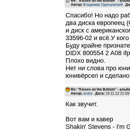
Re: "Kisses on the Bottom" - аль
Автор:
Владимир Одинцовский
Да
Спасибо! Но надо ра
два диска европеец 
и диск с американско
33596-02 и всё.У ког
Буду крайне признате
DIDX 800554 2 A08 if
Плохо видно.
Нет ни слова про юни
юнивёрсел и сделано 
Re: "Kisses on the Bottom" - аль
Автор:
andre
Дата:
19.11.12 21:5
Как звучит.
Вот вам и кавер
Shakin' Stevens - I'm 