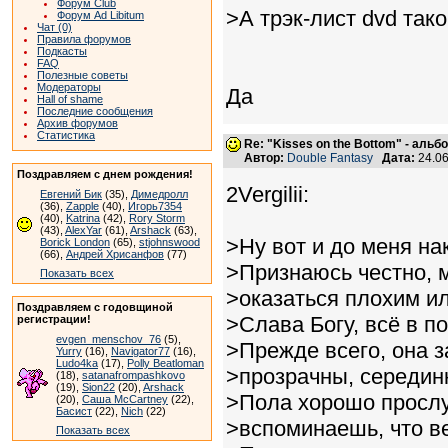
Форум Club
>А трэк-лист dvd так
Форум Ad Libitum
Чат (0)
Правила форумов
Подкасты
FAQ
Полезные советы
Модераторы
Да
Hall of shame
Последние сообщения
Архив форумов
Статистика
Re: "Kisses on the Bottom" - аль
Автор:
Double Fantasy
Дата:
24.06
Поздравляем с днем рождения!
2Vergilii:
Евгений Бик
(35),
Димедролл
(36),
Zapple
(40),
Игорь7354
(40),
Katrina
(42),
Rory Storm
(43),
AlexYar
(61),
Arshack
(63),
>Ну вот и до меня н
Borick London
(65),
stjohnswood
(66),
Андрей Хрисанфов
(77)
>Признаюсь честно, м
Показать всех
>оказаться плохим и
Поздравляем с годовщиной
>Слава Богу, всё в п
регистрации!
evgen_menschov_76
(5),
>Прежде всего, она 
Yurry
(16),
Navigator77
(16),
Ludo4ka
(17),
Polly Beatloman
>прозрачны, середин
(18),
satanafrompashkovo
(19),
Sion22
(20),
Arshack
>Пола хорошо прослу
(20),
Саша McCartney
(22),
Басист
(22),
Nich
(22)
>вспоминаешь, что ве
Показать всех