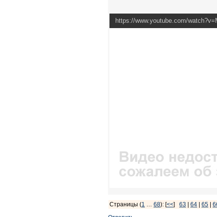
https://www.youtube.com/watch?
Страницы (
1
…
68
): [
<<
]
63
|
64
|
65
|
6