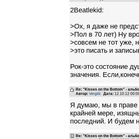
2Beatlekid:
>Ох, я даже не предс
>Пол в 70 лет) Ну вр
>совсем не тот уже, 
>это писать и записы
Рок-это состояние ду
значения. Если,конеч
Re: "Kisses on the Bottom" - аль
Автор:
Vergilii
Дата:
12.10.12 00:
Я думаю, мы в праве 
крайней мере, изящн
последний. И будем н
Re: "Kisses on the Bottom" - аль