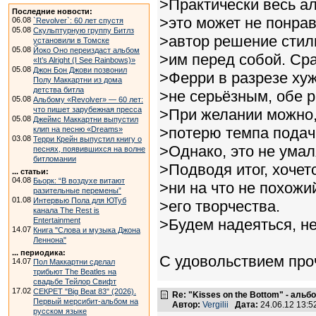
>Практически весь ал
Последние новости:
>это может не понрав
06.08
`Revolver`: 60 лет спустя
05.08
Скульптурную группу Битлз
>автор решение стил
установили в Томске
05.08
Йоко Оно переиздаст альбом
>им перед собой. Ср
«It’s Alright (I See Rainbows)»
05.08
Джон Бон Джови позвонил
>Ферри в разрезе ху
Полу Маккартни из дома
детства битла
>не серьёзным, обе 
05.08
Альбому «Revolver» — 60 лет:
что пишет зарубежная пресса
>При желании можно,
05.08
Джеймс Маккартни выпустил
>потерю темпа подачи
клип на песню «Dreams»
03.08
Терри Крейн выпустил книгу о
>Однако, это не ума
песнях, появившихся на волне
битломании
>Подводя итог, хочет
... статьи:
04.08
Бьорк: “В воздухе витают
>ни на что не похожи
разительные перемены”
01.08
Интервью Пола для ЮТуб
>его творчества.
канала The Rest is
Entertainment
>Будем надеяться, н
14.07
Книга "Слова и музыка Джона
Леннона"
... периодика:
С удовольствием проч
14.07
Пол Маккартни сделал
трибьют The Beatles на
свадьбе Тейлор Свифт
17.02
СЕКРЕТ "Big Beat 83" (2026).
Re: "Kisses on the Bottom" - аль
Первый мерсибит-альбом на
Автор:
Vergilii
Дата:
24.06.12 13:
русском языке