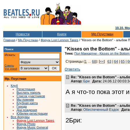
10.10. Мо
Новости
Книги
Мр.Поустман
Главная
/
Мр.Поустман
/
Форум Lost Lennon Tapes
/ "Kisses on the Bottom" - альбом
"Kisses on the Bottom" - а
Поиск
Тема:
Пол Маккартни - Kisses on the Bottom
Искать:
Страницы (
1
…
68
): [
<<
]
63
|
64
|
65
|
6
Советы
Vox populi
Ответить
Re: "Kisses on the Bottom" - аль
Мр. Поустман
Автор:
Бри
Дата:
24.06.12 00:03
Клуб
Регистрация
А я что-то пока этот 
Выслать пароль
Список участников
Мы помним
Клубная карта
Re: "Kisses on the Bottom" - аль
Города
Автор:
Обеспеченный Ездок
Дата
Дни рождения
Юбилеи регистрации
Все форумы
2Бри:
Форум Lost Lennon Tapes
Форум Photo
Форум Music General