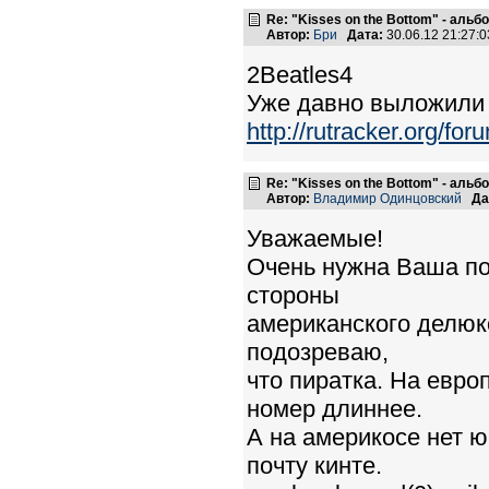
Re: "Kisses on the Bottom" - аль
Автор:
Бри
Дата:
30.06.12 21:27
2Beatles4
Уже давно выложили
http://rutracker.org/f
Re: "Kisses on the Bottom" - аль
Автор:
Владимир Одинцовский
Да
Уважаемые!
Очень нужна Ваша по
стороны
американского делюкс
подозреваю,
что пиратка. На евро
номер длиннее.
А на америкосе нет 
почту кинте.