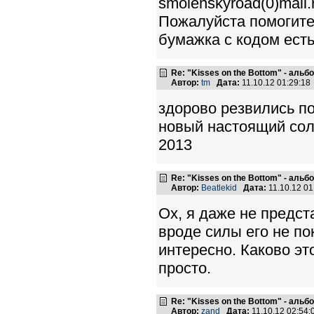
smolenskyroad(0)mail.
Пожалуйста помогите.
бумажка с кодом есть
Re: "Kisses on the Bottom" - аль
Автор:
tm
Дата:
11.10.12 01:29:1
здорово резвились по
новый настоящий сол
2013
Re: "Kisses on the Bottom" - аль
Автор:
Beatlekid
Дата:
11.10.12 0
Ох, я даже не предст
вроде силы его не по
интересно. Каково эт
просто.
Re: "Kisses on the Bottom" - аль
Автор:
zand
Дата:
11.10.12 02:54