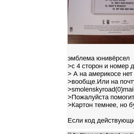
эмблема юнивёрсел
>с 4 сторон и номер 
> А на америкосе нет
>вообще.Или на почту
>smolenskyroad(0)mail
>Пожалуйста помогите
>Картон темнее, но б
Если код действующий