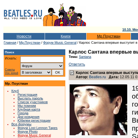
10.10. Мо
Новости
Книги
Мр.Поустман
Главная
/
Мр.Поустман
/
Форум Music General
/ Карлос Сантана впервые выступит в
Карлос Сантана впервые в
Поиск
Тема:
Santana
Искать:
Ответить
Советы
Карлос Сантана впервые выступи
Vox populi
Автор:
Beatles.ru
Дата:
12.05.11 0
Мр. Поустман
1
Клуб
о
Регистрация
Выслать пароль
Список участников
г
Мы помним
Клубная карта
г
Города
Дни рождения
В
Юбилеи регистрации
Все форумы
п
Форум Lost Lennon Tapes
Форум Photo
S
Форум Music General