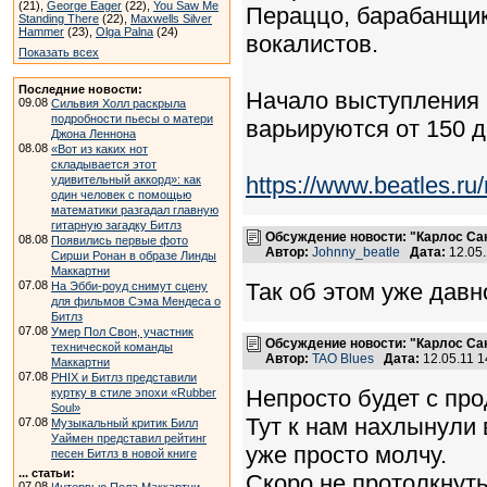
(21),
George Eager
(22),
You Saw Me
Пераццо, барабанщик
Standing There
(22),
Maxwells Silver
Hammer
(23),
Olga Palna
(24)
вокалистов.
Показать всех
Последние новости:
Начало выступления 
09.08
Сильвия Холл раскрыла
подробности пьесы о матери
варьируются от 150 д
Джона Леннона
08.08
«Вот из каких нот
складывается этот
https://www.beatles.
удивительный аккорд»: как
один человек с помощью
математики разгадал главную
гитарную загадку Битлз
Обсуждение новости: "Карлос Са
08.08
Появились первые фото
Автор:
Johnny_beatle
Дата:
12.05
Сирши Ронан в образе Линды
Маккартни
07.08
Так об этом уже давно
На Эбби-роуд снимут сцену
для фильмов Сэма Мендеса о
Битлз
07.08
Умер Пол Свон, участник
Обсуждение новости: "Карлос Са
технической команды
Автор:
TAO Blues
Дата:
12.05.11 
Маккартни
07.08
PHIX и Битлз представили
Непросто будет с про
куртку в стиле эпохи «Rubber
Soul»
Тут к нам нахлынули 
07.08
Музыкальный критик Билл
Уаймен представил рейтинг
уже просто молчу.
песен Битлз в новой книге
... статьи:
Скоро не протолкнуть
07.08