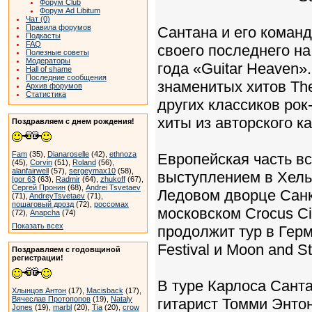
Форум Club
Форум Ad Libitum
Чат (0)
Правила форумов
Сантана и его коман
Подкасты
FAQ
своего последнего н
Полезные советы
Модераторы
года «Guitar Heaven»
Hall of shame
Последние сообщения
знаменитых хитов The
Архив форумов
Статистика
других классиков рок
хиты из авторского к
Поздравляем с днем рождения!
Fam
(35),
Dianaroselle
(42),
ethnoza
Европейская часть в
(45),
Corvin
(51),
Roland
(56),
alanfairwell
(57),
sergeymax10
(58),
выступлением в Хель
Igor 63
(63),
Radmir
(64),
zhukoff
(67),
Сергей Пронин
(68),
Andrei Tsvetaev
Ледовом дворце Санкт
(71),
AndreyTsvetaev
(71),
пошаговый дрозд
(72),
россомах
московском Crocus Ci
(72),
Anapcha
(74)
Показать всех
продолжит тур в Гер
Festival и Moon and St
Поздравляем с годовщиной
регистрации!
В туре Карлоса Сант
Хлынцов Антон
(17),
Macisback
(17),
Вячеслав Протопопов
(19),
Nataly
гитарист Томми Энтон
Jones
(19),
marbl
(20),
Tia
(20),
crow