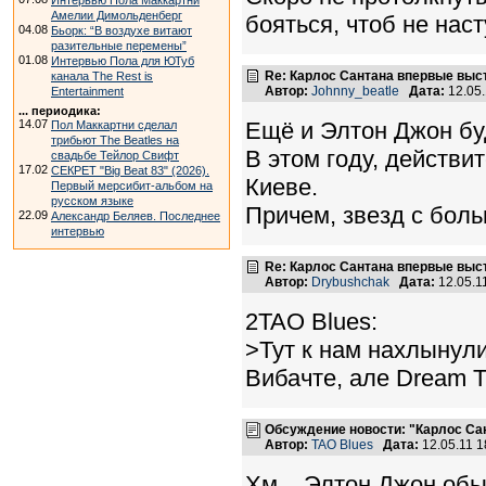
Интервью Пола Маккартни
Амелии Димольденберг
бояться, чтоб не наст
04.08
Бьорк: “В воздухе витают
разительные перемены”
01.08
Интервью Пола для ЮТуб
Re: Карлос Сантана впервые выст
канала The Rest is
Автор:
Johnny_beatle
Дата:
12.05
Entertainment
... периодика:
14.07
Ещё и Элтон Джон буд
Пол Маккартни сделал
трибьют The Beatles на
В этом году, действи
свадьбе Тейлор Свифт
17.02
СЕКРЕТ "Big Beat 83" (2026).
Киеве.
Первый мерсибит-альбом на
русском языке
Причем, звезд с бол
22.09
Александр Беляев. Последнее
интервью
Re: Карлос Сантана впервые выст
Автор:
Drybushchak
Дата:
12.05.1
2TAO Blues:
>Тут к нам нахлынули
Вибачте, але Dream Th
Обсуждение новости: "Карлос Са
Автор:
TAO Blues
Дата:
12.05.11 
Хм... Элтон Джон обы