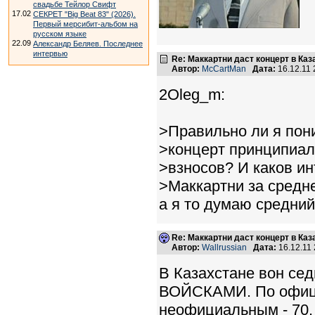
свадьбе Тейлор Свифт
17.02
СЕКРЕТ "Big Beat 83" (2026).
Первый мерсибит-альбом на
русском языке
22.09
Александр Беляев. Последнее
интервью
Re: Маккартни даст концерт в Каз
Автор:
McCartMan
Дата:
16.12.11
2Oleg_m:
>Правильно ли я пон
>концерт принципиал
>взносов? И каков и
>Маккартни за средн
а я то думаю средний
Re: Маккартни даст концерт в Каз
Автор:
Wallrussian
Дата:
16.12.11
В Казахстане вон сед
ВОЙСКАМИ. По офици
неофициальным - 70.