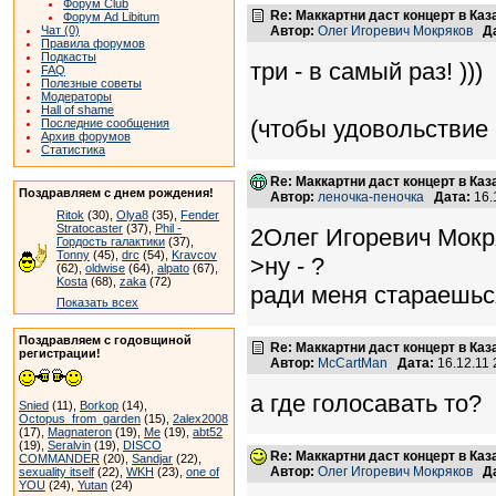
Форум Club
Re: Маккартни даст концерт в Каз
Форум Ad Libitum
Чат (0)
Автор:
Олег Игоревич Мокряков
Д
Правила форумов
Подкасты
три - в самый раз! )))
FAQ
Полезные советы
Модераторы
Hall of shame
(чтобы удовольствие 
Последние сообщения
Архив форумов
Статистика
Re: Маккартни даст концерт в Каз
Поздравляем с днем рождения!
Автор:
леночка-пеночка
Дата:
16.
Ritok
(30),
Olya8
(35),
Fender
Stratocaster
(37),
Phil -
2Олег Игоревич Мокр
Гордость галактики
(37),
Tonny
(45),
drc
(54),
Kravcov
>ну - ?
(62),
oldwise
(64),
alpato
(67),
Kosta
(68),
zaka
(72)
ради меня стараешьс
Показать всех
Поздравляем с годовщиной
Re: Маккартни даст концерт в Каз
регистрации!
Автор:
McCartMan
Дата:
16.12.11
а где голосавать то?
Snied
(11),
Borkop
(14),
Octopus_from_garden
(15),
2alex2008
(17),
Magnateron
(19),
Me
(19),
abt52
(19),
Seralvin
(19),
DISCO
Re: Маккартни даст концерт в Каз
COMMANDER
(20),
Sandjar
(22),
Автор:
Олег Игоревич Мокряков
Д
sexuality itself
(22),
WKH
(23),
one of
YOU
(24),
Yutan
(24)