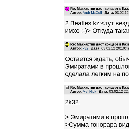
Re: Маккартни даст концерт в Каз
Автор:
Andr McCull
Дата:
03.02.1
2 Beatles.kz:<тут вез
имхо :-)> Откуда так
Re: Маккартни даст концерт в Каз
Автор:
k32
Дата:
03.02.12 20:10:
Остаётся ждать, обыч
Эмиратами в прошлом
сделала лёгким на п
Re: Маккартни даст концерт в Каз
Автор:
Mel Nick
Дата:
03.02.12 22
2k32:
> Эмиратами в прошл
>Сумма гонорара вид