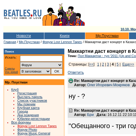
10.10. Мо
Новости
Книги
Мр.Поустман
Главная
/
Мр.Поустман
/
Форум Lost Lennon Tapes
/ Маккартни даст концерт в Казах
Маккартни даст концерт в 
Поиск
Тема:
Пол Маккартни - тур '2011 (Up and Co
Искать:
Страницы: [
<<
]
1
|
2
|
3
|
4
|
5
|
Еще>>
Советы
Vox populi
Ответить
Re: Маккартни даст концерт в Каз
Мр. Поустман
Автор:
Олег Игоревич Мокряков
Д
Клуб
Регистрация
ну - ?
Выслать пароль
Список участников
Мы помним
Клубная карта
Re: Маккартни даст концерт в Каз
Города
Автор:
Бри
Дата:
16.12.11 22:10:
Дни рождения
Юбилеи регистрации
Все форумы
"Обещанного - три го
Форум Lost Lennon Tapes
Форум Photo
Форум Music General