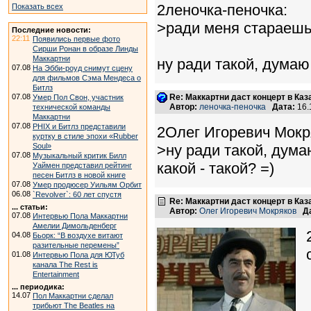
2леночка-пеночка:
Показать всех
>ради меня стараешь
Последние новости:
22:11
Появились первые фото
Сирши Ронан в образе Линды
Маккартни
ну ради такой, думаю
07.08
На Эбби-роуд снимут сцену
для фильмов Сэма Мендеса о
Битлз
07.08
Re: Маккартни даст концерт в Каз
Умер Пол Свон, участник
Автор:
леночка-пеночка
Дата:
16.
технической команды
Маккартни
07.08
PHIX и Битлз представили
2Олег Игоревич Мокр
куртку в стиле эпохи «Rubber
Soul»
>ну ради такой, дума
07.08
Музыкальный критик Билл
какой - такой? =)
Уаймен представил рейтинг
песен Битлз в новой книге
07.08
Умер продюсер Уильям Орбит
06.08
`Revolver`: 60 лет спустя
Re: Маккартни даст концерт в Каз
... статьи:
Автор:
Олег Игоревич Мокряков
Д
07.08
Интервью Пола Маккартни
Амелии Димольденберг
04.08
Бьорк: “В воздухе витают
разительные перемены”
01.08
Интервью Пола для ЮТуб
канала The Rest is
Entertainment
... периодика:
14.07
Пол Маккартни сделал
трибьют The Beatles на