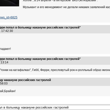
Холле", а 24 апреля - в питерском "БКЗ Октябрьский".
Музыкант и его менеджмент не делали никаких заявлений ка
news_id=6825
ри попал в больницу накануне российских гастролей"
1 17:42:30
 падают!
ри попал в больницу накануне российских гастролей"
0:13:14
"гонки на катафалках", Гибб, Ферри, пресловутый рок-н-ролльный образ жизни,
цу накануне российских гастролей
6:58:03
вай,Брайан!