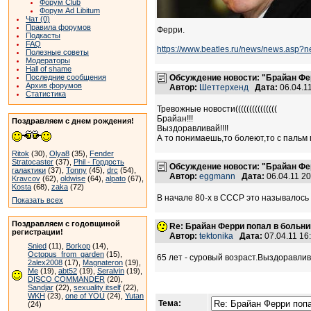
Форум Club
Форум Ad Libitum
Чат (0)
Правила форумов
Ферри.
Подкасты
FAQ
https://www.beatles.ru/news/news.asp?
Полезные советы
Модераторы
Hall of shame
Последние сообщения
Обсуждение новости: "Брайан Фер
Архив форумов
Автор:
Шеттерхенд
Дата:
06.04.1
Статистика
Тревожные новости(((((((((((((((
Брайан!!!
Поздравляем с днем рождения!
Выздоравливай!!!!
А то понимаешь,то болеют,то с пальм
Ritok
(30),
Olya8
(35),
Fender
Stratocaster
(37),
Phil - Гордость
Обсуждение новости: "Брайан Фер
галактики
(37),
Tonny
(45),
drc
(54),
Автор:
eggmann
Дата:
06.04.11 2
Kravcov
(62),
oldwise
(64),
alpato
(67),
Kosta
(68),
zaka
(72)
В начале 80-х в СССР это называлось 
Показать всех
Поздравляем с годовщиной
Re: Брайан Ферри попал в больни
регистрации!
Автор:
tektonika
Дата:
07.04.11 1
Snied
(11),
Borkop
(14),
Octopus_from_garden
(15),
65 лет - суровый возраст.Выздоравли
2alex2008
(17),
Magnateron
(19),
Me
(19),
abt52
(19),
Seralvin
(19),
DISCO COMMANDER
(20),
Sandjar
(22),
sexuality itself
(22),
WKH
(23),
one of YOU
(24),
Yutan
Тема:
(24)