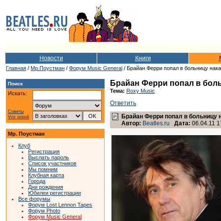
Новости
Книги
Главная
/
Мр.Поустман
/
Форум Music General
/ Брайан Ферри попал в больницу нак
Брайан Ферри попал в боль
Поиск
Тема:
Roxy Music
Искать:
Ответить
Советы
Брайан Ферри попал в больницу 
Vox populi
Автор:
Beatles.ru
Дата:
06.04.11 1
Мр. Поустман
Клуб
Регистрация
Выслать пароль
Список участников
Мы помним
Клубная карта
Города
Дни рождения
Юбилеи регистрации
Все форумы
Форум Lost Lennon Tapes
Форум Photo
Форум Music General