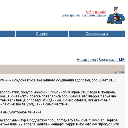
Войти на сайт
Регистрация
|
Выслать пароль
Ссылки
Спецпроекты
Новая тема
|
Вернуться в MG
Цитата
 клиник Лондона из-за внезапного ухудшения здоровья, сообщает BBC
ероприятии, приуроченном к Олимпийским играм 2012 года в Лондоне,
ны. В британской прессе появлялись сообщения, что Ферри "серьезно
тавитель певца опроверг эти данные. По его словам, музыкант был
илактики после ухудшения самочувствия.
на амбулаторное лечение.
астрольный тур в поддержку прошлогоднего альбома "Olympia". Первое
Тель-Авиве. 22 апреля заявлен концерт Ферри в московском "Крокус Сити