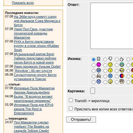
Показать всех
Ответ:
Последние новости:
07.08
На Эбби-роуд снимут сцену
для фильмов Сэма Мендеса о
Битлз
07.08
Умер Пол Свон, участник
технической команды
Маккартни
07.08
PHIX и Битлз представили
куртку в стиле эпохи «Rubber
Soul»
07.08
Музыкальный критик Билл
Уаймен представил рейтинг
Иконка:
песен Битлз в новой книге
07.08
Умер продюсер Уильям Орбит
06.08
`Revolver`: 60 лет спустя
05.08
Скульптурную группу Битлз
установили в Томске
... статьи:
07.08
Интервью Пола Маккартни
Картинка:
Амелии Димольденберг
04.08
Бьорк: “В воздухе витают
разительные перемены”
Translit -> кириллица
01.08
Интервью Пола для ЮТуб
канала The Rest is
Прислать мне копии всех ответов
Entertainment
... периодика:
14.07
Пол Маккартни сделал
трибьют The Beatles на
свадьбе Тейлор Свифт