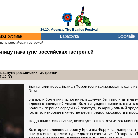
10.10. Москва. The Beatles Festival
Мр.Поустман
Барахолка
Оффлайн
ануне российских гастролей
ницу накануне российских гастролей
накануне российских гастролей
7:42:30
Британский певец Брайан Ферри госпитализирован в одну из
News.
5 апреля 65-летний исполнитель должен был выступить на м
однако в последний момент был вынужден отменить свои пла
болен" и перенес сердечный приступ, но официальный предс
госпитализирован в качестве меры предосторожности и проф
По данным ContactMusic, певец уже выписался из больницы 
Во второй половине апреля у Брайана Ферри запланирован г
выступление в рамках турне должно состояться 19 апреля в 