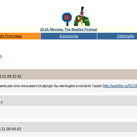
10.10. Москва. The Beatles Festival
Мр.Поустман
Барахолка
Оффлайн
3)
.11 08:32:42
мню,как она называется,вроде бы мелодия в начале такая
http://webfile.ru/52
:47
3.11 08:44:42