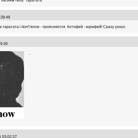
о песням типа "таратата"
2:39:49
 таратата i don't know - проясняется. Котофей - корифей! Сразу узнал.
:59:30
..
1 03:02:27