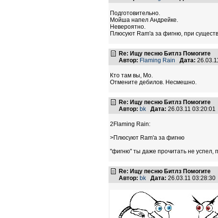
Подготовительно.
Мойша напел Андрейке.
Невероятно.
Плюсуют Ram'a за фигню, при сущест
Re: Ищу песню Битлз Помогите
Автор:
Flaming Rain
Дата:
26.03.1
Кто там вы, Мо.
Отмените дебилов. Несмешно.
Re: Ищу песню Битлз Помогите
Автор:
bk
Дата:
26.03.11 03:20:0
2Flaming Rain:
>Плюсуют Ram'a за фигню
"фигню" ты даже прочитать не успел, 
Re: Ищу песню Битлз Помогите
Автор:
bk
Дата:
26.03.11 03:28:3