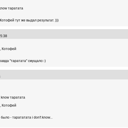
 know таратата
 Котофей тут же выдал результат. )))
:05:38
н, Котофей
равда "таратата" смущало:-)
34
t know таратата
н, Котофей
ыло - тарататата i don't know...