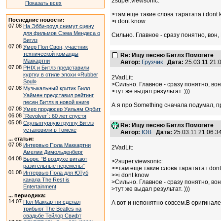
2super.viewsoniс:
Показать всех
>там еще такие слова таратата i dont
Последние новости:
>i dont know
07.08
На Эбби-роуд снимут сцену
для фильмов Сэма Мендеса о
Сильно. Главное - сразу понятно, вон,
Битлз
07.08
Умер Пол Свон, участник
технической команды
Re: Ищу песню Битлз Помогите
Маккартни
Автор:
Грузчик
Дата:
25.03.11 21
07.08
PHIX и Битлз представили
куртку в стиле эпохи «Rubber
2VadLit:
Soul»
>Сильно. Главное - сразу понятно, во
07.08
Музыкальный критик Билл
>тут же выдал результат. )))
Уаймен представил рейтинг
песен Битлз в новой книге
А я про Something сначала подумал, п
07.08
Умер продюсер Уильям Орбит
06.08
`Revolver`: 60 лет спустя
05.08
Скульптурную группу Битлз
Re: Ищу песню Битлз Помогите
установили в Томске
Автор:
ЮВ
Дата:
25.03.11 21:06:
... статьи:
07.08
Интервью Пола Маккартни
2VadLit:
Амелии Димольденберг
04.08
Бьорк: “В воздухе витают
>2super.viewsoniс:
разительные перемены”
>>там еще такие слова таратата i don
01.08
Интервью Пола для ЮТуб
>>i dont know
канала The Rest is
>Сильно. Главное - сразу понятно, во
Entertainment
>тут же выдал результат. )))
... периодика:
14.07
Пол Маккартни сделал
А вот и непонятно совсем.В оригинале б
трибьют The Beatles на
свадьбе Тейлор Свифт