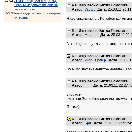
17.02
СЕКРЕТ "Big Beat 83" (2026).
Первый мерсибит-альбом на
Re: Ищу песню Битлз Помогите
русском языке
Автор:
VadLit
Дата:
25.03.11 21:1
22.09
Александр Беляев. Последнее
интервью
Надо спрашивать у Котофея как он дог
Re: Ищу песню Битлз Помогите
Автор:
Matador
Дата:
25.03.11 21
А вообще специально регистрироваться
Re: Ищу песню Битлз Помогите
Автор:
Игорь Цалер
Дата:
25.03.1
Ну а что, вот знаменитое начало П
Re: Ищу песню Битлз Помогите
Автор:
rinn
Дата:
25.03.11 22:27:
2Грузчик:
>А я про Something сначала подумал, 
Я тоже)
Re: Ищу песню Битлз Помогите
Автор:
Бри
Дата:
25.03.11 22:33