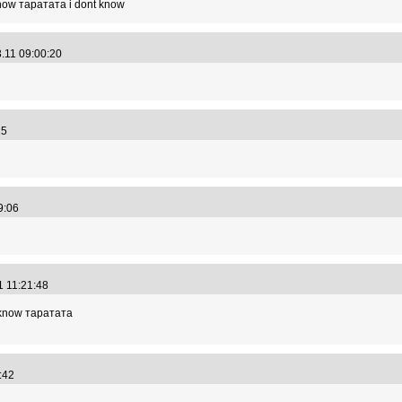
now таратата i dont know
3.11 09:00:20
:15
19:06
1 11:21:48
 know таратата
2:42