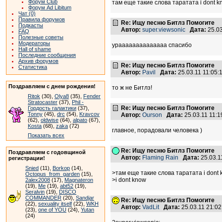
Форум Club
там еще такие слова таратата i dont k
Форум Ad Libitum
Чат (0)
Правила форумов
Re: Ищу песню Битлз Помогите
Подкасты
Автор:
super.viewsoniс
Дата:
25.0
FAQ
Полезные советы
Модераторы
ураааааааааааааа спасибо
Hall of shame
Последние сообщения
Архив форумов
Re: Ищу песню Битлз Помогите
Статистика
Автор:
Pavil
Дата:
25.03.11 11:05
Поздравляем с днем рождения!
то ж не Битлз!
Ritok
(30),
Olya8
(35),
Fender
Stratocaster
(37),
Phil -
Re: Ищу песню Битлз Помогите
Гордость галактики
(37),
Tonny
(45),
drc
(54),
Kravcov
Автор:
Ourson
Дата:
25.03.11 11:
(62),
oldwise
(64),
alpato
(67),
Kosta
(68),
zaka
(72)
главное, порадовали человека )
Показать всех
Re: Ищу песню Битлз Помогите
Поздравляем с годовщиной
Автор:
Flaming Rain
Дата:
25.03.1
регистрации!
Snied
(11),
Borkop
(14),
>там еще такие слова таратата i dont
Octopus_from_garden
(15),
>i dont know
2alex2008
(17),
Magnateron
(19),
Me
(19),
abt52
(19),
Seralvin
(19),
DISCO
COMMANDER
(20),
Sandjar
Re: Ищу песню Битлз Помогите
(22),
sexuality itself
(22),
WKH
Автор:
VadLit
Дата:
25.03.11 21:0
(23),
one of YOU
(24),
Yutan
(24)