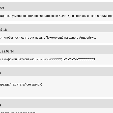
1:59
адался, у меня-то вообще вариантов не было, да и спел бы я - хоп а деливер
:27:18
, чтобы послушать эту вещь... Похоже ещё на одного Андрейку-у.
1 22:08:34
ятой симфонии Бетховена: БУБУБУ-БУУУУУУ, БУБУБУ-БУУУУУУУУ!
48
правда "таратата" смущало:-)
:49