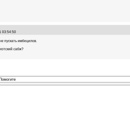
1 03:54:50
не пускать имбецилов.
диотский сабж?