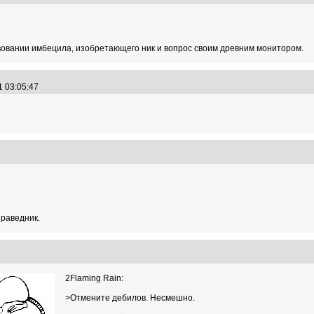
вовании имбецила, изобретающего ник и вопрос своим древним монитором.
1 03:05:47
1
праведник.
0
2Flaming Rain:
>Отмените дебилов. Несмешно.