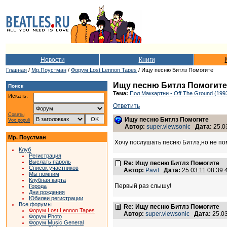
Новости
Книги
Главная
/
Мр.Поустман
/
Форум Lost Lennon Tapes
/ Ищу песню Битлз Помогите
Ищу песню Битлз Помогите
Поиск
Тема:
Пол Маккартни - Off The Ground (199
Искать:
Ответить
Советы
Ищу песню Битлз Помогите
Vox populi
Автор:
super.viewsoniс
Дата:
25.03
Мр. Поустман
Хочу послушать песню Битлз,но не по
Клуб
Регистрация
Выслать пароль
Re: Ищу песню Битлз Помогите
Список участников
Автор:
Pavil
Дата:
25.03.11 08:39
Мы помним
Клубная карта
Первый раз слышу!
Города
Дни рождения
Юбилеи регистрации
Все форумы
Re: Ищу песню Битлз Помогите
Форум Lost Lennon Tapes
Автор:
super.viewsoniс
Дата:
25.0
Форум Photo
Форум Music General