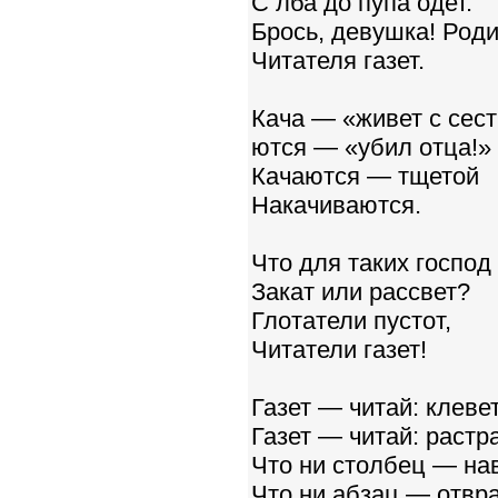
С лба до пупа одет.
Брось, девушка! Род
Читателя газет.
Кача — «живет с сес
ются — «убил отца!»
Качаются — тщетой
Накачиваются.
Что для таких господ
Закат или рассвет?
Глотатели пустот,
Читатели газет!
Газет — читай: клевет
Газет — читай: растра
Что ни столбец — нав
Что ни абзац — отвр