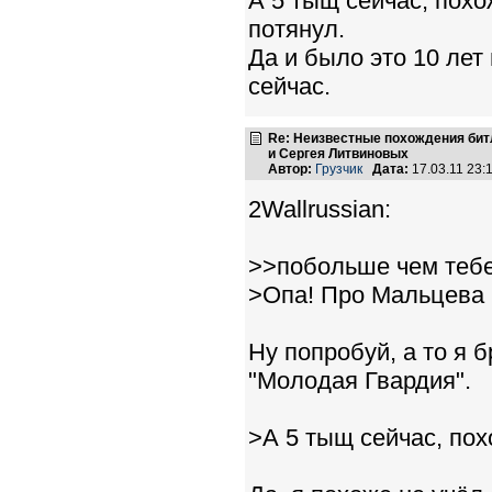
А 5 тыщ сейчас, похо
потянул.
Да и было это 10 лет
сейчас.
Re: Неизвестные похождения бит
и Сергея Литвиновых
Автор:
Грузчик
Дата:
17.03.11 23
2Wallrussian:
>>побольше чем тебе
>Опа! Про Мальцева и
Ну попробуй, а то я 
"Молодая Гвардия".
>А 5 тыщ сейчас, по