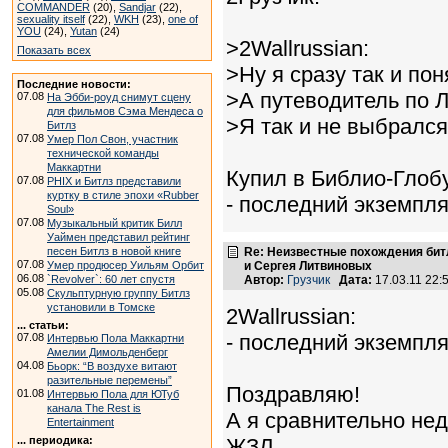
COMMANDER
(20),
Sandjar
(22),
sexuality itself
(22),
WKH
(23),
one of
YOU
(24),
Yutan
(24)
>2Wallrussian:
Показать всех
>Ну я сразу так и пон
Последние новости:
>А путеводитель по 
07.08
На Эбби-роуд снимут сцену
для фильмов Сэма Мендеса о
>Я так и не выбрался
Битлз
07.08
Умер Пол Свон, участник
технической команды
Маккартни
Купил в Библио-Глобу
07.08
PHIX и Битлз представили
куртку в стиле эпохи «Rubber
- последний экземпля
Soul»
07.08
Музыкальный критик Билл
Уаймен представил рейтинг
песен Битлз в новой книге
Re: Неизвестные похождения бит
07.08
Умер продюсер Уильям Орбит
и Сергея Литвиновых
06.08
`Revolver`: 60 лет спустя
Автор:
Грузчик
Дата:
17.03.11 22
05.08
Скульптурную группу Битлз
установили в Томске
2Wallrussian:
... статьи:
- последний экземпля
07.08
Интервью Пола Маккартни
Амелии Димольденберг
04.08
Бьорк: “В воздухе витают
разительные перемены”
Поздравляю!
01.08
Интервью Пола для ЮТуб
канала The Rest is
А я сравнительно нед
Entertainment
... периодика:
ЖЗЛ