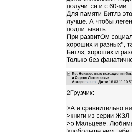
получится и с 60-ми.
Для памяти Битлз это
лучше. А чтобы леге
подпитывать...
При развитОм социал
хороших и разных", т
Битлз, хороших и разн
Только без фанатично
Re: Неизвестные похождения бит
и Сергея Литвиновых
Автор:
matura
Дата:
18.03.11 10:
2Грузчик:
>А я сравнительно н
>книги из серии ЖЗЛ
>о Мальцеве. Любимы
>побольше чем тебе, 