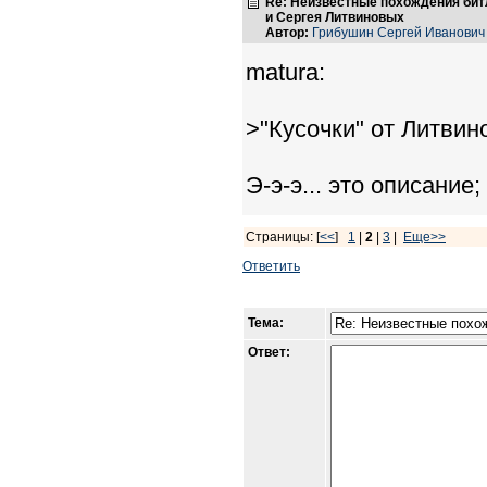
Re: Неизвестные похождения бит
и Сергея Литвиновых
Автор:
Грибушин Сергей Иванович
matura:
>"Кусочки" от Литвин
Э-э-э... это описание
Страницы: [
<<
]
1
|
2
|
3
|
Еще>>
Ответить
Тема:
Ответ: