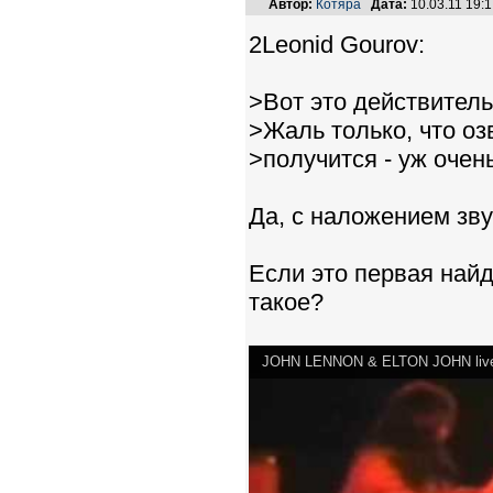
Автор:
Котяра
Дата:
10.03.11 19:
2Leonid Gourov:
>Вот это действитель
>Жаль только, что оз
>получится - уж очен
Да, с наложением зв
Если это первая найд
такое?
JOHN LENNON & ELTON JOHN live Tha