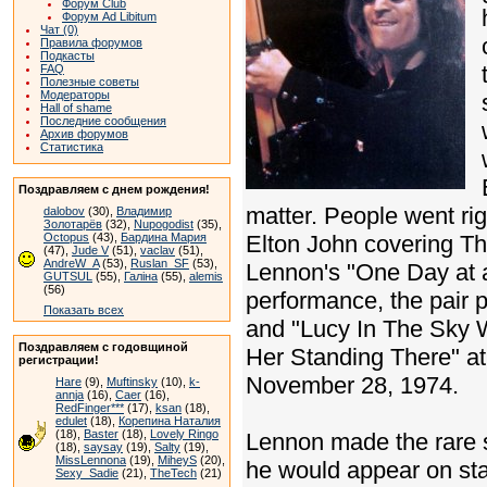
Форум Club
Форум Ad Libitum
Чат (0)
Правила форумов
Подкасты
FAQ
Полезные советы
Модераторы
Hall of shame
Последние сообщения
Архив форумов
Статистика
Поздравляем с днем рождения!
matter. People went rig
dalobov
(30),
Владимир
Золотарёв
(32),
Nupogodist
(35),
Octopus
(43),
Бардина Мария
Elton John covering Th
(47),
Jude V
(51),
vaclav
(51),
AndreW_A
(53),
Ruslan_SF
(53),
Lennon's "One Day at a
GUTSUL
(55),
Галіна
(55),
alemis
(56)
performance, the pair
Показать всех
and "Lucy In The Sky W
Поздравляем с годовщиной
Her Standing There" a
регистрации!
November 28, 1974.
Hare
(9),
Muftinsky
(10),
k-
annja
(16),
Caer
(16),
RedFinger***
(17),
ksan
(18),
edulet
(18),
Корепина Наталия
(18),
Baster
(18),
Lovely Ringo
Lennon made the rare 
(18),
saysay
(19),
Salty
(19),
MissLennona
(19),
MiheyS
(20),
he would appear on sta
Sexy_Sadie
(21),
TheTech
(21)