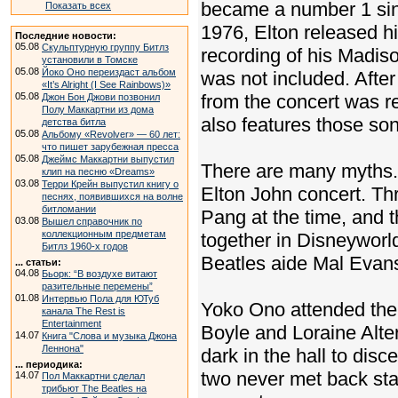
became a number 1 sing
Показать всех
1976, Elton released h
Последние новости:
05.08
Скульптурную группу Битлз
recording of his Madis
установили в Томске
05.08
Йоко Оно переиздаст альбом
was not included. After
«It’s Alright (I See Rainbows)»
05.08
from the concert was r
Джон Бон Джови позвонил
Полу Маккартни из дома
also features those so
детства битла
05.08
Альбому «Revolver» — 60 лет:
что пишет зарубежная пресса
05.08
Джеймс Маккартни выпустил
There are many myths. 
клип на песню «Dreams»
03.08
Терри Крейн выпустил книгу о
Elton John concert. Thru
песнях, появившихся на волне
битломании
Pang at the time, and 
03.08
Вышел справочник по
коллекционным предметам
together in Disneyworld
Битлз 1960-х годов
Beatles aide Mal Evan
... статьи:
04.08
Бьорк: “В воздухе витают
разительные перемены”
01.08
Интервью Пола для ЮТуб
Yoko Ono attended the 
канала The Rest is
Entertainment
Boyle and Loraine Alte
14.07
Книга "Слова и музыка Джона
Леннона"
dark in the hall to dis
... периодика:
two never met back stag
14.07
Пол Маккартни сделал
трибьют The Beatles на