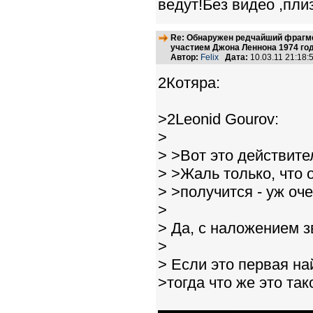
ведут!Без видео ,пли
Re: Обнаружен редчайший фрагме
участием Джона Леннона 1974 го
Автор:
Felix
Дата:
10.03.11 21:18
2Котяра:
>2Leonid Gourov:
>
> >Вот это действите
> >Жаль только, что 
> >получится - уж оч
>
> Да, с наложением з
>
> Если это первая на
>тогда что же это так