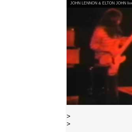
JOHN LENNON & ELTON JOHN live Tha
>
>