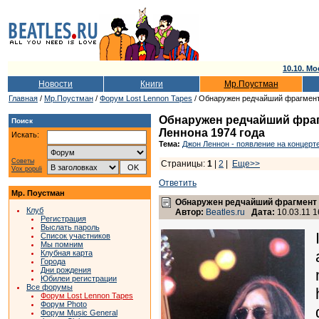
10.10. Мо
Новости
Книги
Мр.Поустман
Главная
/
Мр.Поустман
/
Форум Lost Lennon Tapes
/ Обнаружен редчайший фрагмент 
Обнаружен редчайший фраг
Поиск
Леннона 1974 года
Искать:
Тема:
Джон Леннон - появление на концерт
Советы
Страницы:
1
|
2
|
Еще>>
Vox populi
Ответить
Мр. Поустман
Обнаружен редчайший фрагмент в
Клуб
Автор:
Beatles.ru
Дата:
10.03.11 1
Регистрация
Выслать пароль
Список участников
Мы помним
Клубная карта
Города
Дни рождения
Юбилеи регистрации
Все форумы
Форум Lost Lennon Tapes
Форум Photo
Форум Music General