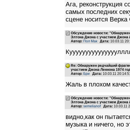
Ага, реконструкция с
самых последних секу
сцене носится Верка
Обсуждение новости: "Обнаружен
Элтона Джона с участием Джона 
Автор:
Пол Мак
Дата:
10.03.11 2
Кууууууууууууууулллллллллл
Re: Обнаружен редчайший фрагме
участием Джона Леннона 1974 го
Автор:
Бри
Дата:
10.03.11 20:14
Жаль в плохом качеств
Обсуждение новости: "Обнаружен
Элтона Джона с участием Джона 
Автор:
semelianof
Дата:
10.03.11 
видно,как он пытаетс
музыка и ничего, но 