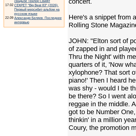
concert.
свадьбе Тейлор Свифт
17.02
СЕКРЕТ "Big Beat 83" (2026).
Первый мерсибит-альбом на
русском языке
Here's a snippet from a
22.09
Александр Беляев. Последнее
интервью
Rolling Stone Magazin
JOHN: "Elton sort of p
of zapped in and playe
Thru the Night' with me
quarters of it, 'Now wh
xylophone? That sort of
piano!' Then I heard he
was shy - would I be th
be there? So I went alo
reggae in the middle. A
got to be Number One, 
thinkin' in a million y
Coury, the promotion m