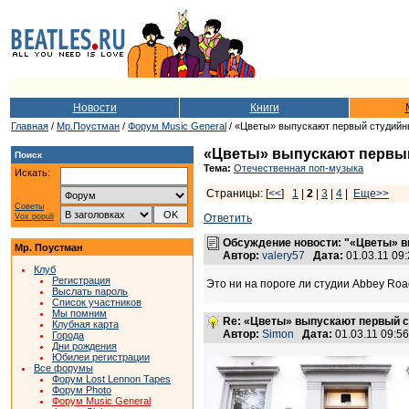
Новости
Книги
Главная
/
Мр.Поустман
/
Форум Music General
/ «Цветы» выпускают первый студийны
«Цветы» выпускают первый
Поиск
Тема:
Отечественная поп-музыка
Искать:
Страницы: [
<<
]
1
|
2
|
3
|
4
|
Еще>>
Советы
Vox populi
Ответить
Обсуждение новости: "«Цветы» в
Мр. Поустман
Автор:
valery57
Дата:
01.03.11 09
Клуб
Регистрация
Это ни на пороге ли студии Abbey Ro
Выслать пароль
Список участников
Мы помним
Re: «Цветы» выпускают первый с
Клубная карта
Автор:
Simon
Дата:
01.03.11 09:
Города
Дни рождения
Юбилеи регистрации
Все форумы
Форум Lost Lennon Tapes
Форум Photo
Форум Music General