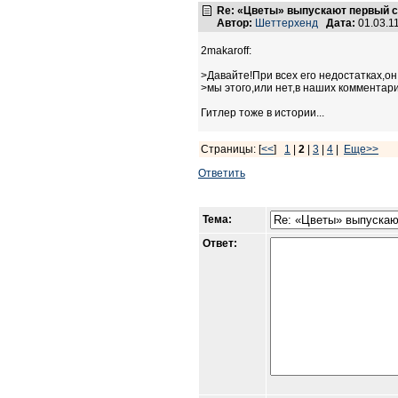
Re: «Цветы» выпускают первый с
Автор:
Шеттерхенд
Дата:
01.03.1
2makaroff:
>Давайте!При всех его недостатках,он
>мы этого,или нет,в наших комментари
Гитлер тоже в истории...
Страницы: [
<<
]
1
|
2
|
3
|
4
|
Еще>>
Ответить
Тема:
Ответ: