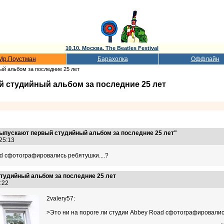
10.10. Москва. The Beatles Festival
Мр.Поустман
Барахолка
Оффлайн
й альбом за последние 25 лет
 студийный альбом за последние 25 лет
ыпускают первый студийный альбом за последние 25 лет"
:25:13
ad сфотографировались ребятушки....?
тудийный альбом за последние 25 лет
56:22
2valery57:
>Это ни на пороге ли студии Abbey Road сфотографировались