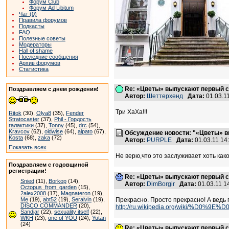
Форум Club
Форум Ad Libitum
Чат (0)
Правила форумов
Подкасты
FAQ
Полезные советы
Модераторы
Hall of shame
Последние сообщения
Архив форумов
Статистика
Re: «Цветы» выпускают первый с
Поздравляем с днем рождения!
Автор:
Шеттерхенд
Дата:
01.03.1
Три ХаХа!!!
Ritok
(30),
Olya8
(35),
Fender
Stratocaster
(37),
Phil - Гордость
галактики
(37),
Tonny
(45),
drc
(54),
Kravcov
(62),
oldwise
(64),
alpato
(67),
Обсуждение новости: "«Цветы» в
Kosta
(68),
zaka
(72)
Автор:
PURPLE
Дата:
01.03.11 1
Показать всех
Не верю,что это заслуживает хоть како
Поздравляем с годовщиной
регистрации!
Re: «Цветы» выпускают первый с
Snied
(11),
Borkop
(14),
Автор:
DimBorgir
Дата:
01.03.11 
Octopus_from_garden
(15),
2alex2008
(17),
Magnateron
(19),
Me
(19),
abt52
(19),
Seralvin
(19),
Прекрасно. Просто прекрасно! А ведь п
DISCO COMMANDER
(20),
http://ru.wikipedia.org/wiki/
Sandjar
(22),
sexuality itself
(22),
WKH
(23),
one of YOU
(24),
Yutan
(24)
Re: «Цветы» выпускают первый с