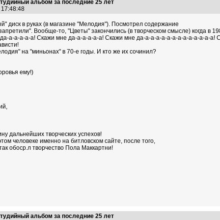
тудийный альбом за последние 25 лет
1 17:48:48
й" диск в руках (в магазине "Мелодия"). Посмотрел содержание
о "запретили". Вообще-то, "Цветы" закончились (в творческом смысле) когда в 
-а-а-а-а-а! Скажи мне да-а-а-а-а-а! Скажи мне да-а-а-а-а-а-а-а-а-а-а-а-а-а! Ск
ависти!
одия" на "миньонах" в 70-е годы. И кто же их сочинил?
оровья ему!)
ий,
ну дальнейших творческих успехов!
этом человеке именно на битловском сайте, после того,
 так обоср.л творчество Пола Маккартни!
тудийный альбом за последние 25 лет