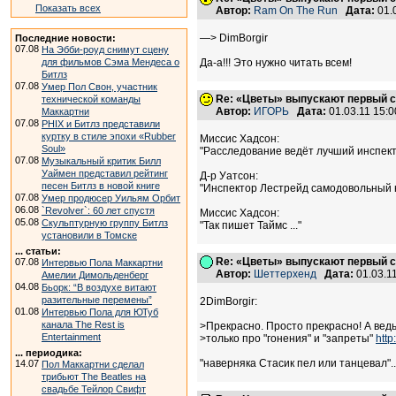
Показать всех
Автор:
Ram On The Run
Дата:
01.
—> DimBorgir
Последние новости:
07.08
На Эбби-роуд снимут сцену
для фильмов Сэма Мендеса о
Да-а!!! Это нужно читать всем!
Битлз
07.08
Умер Пол Свон, участник
Re: «Цветы» выпускают первый с
технической команды
Автор:
ИГОРЬ
Дата:
01.03.11 15:
Маккартни
07.08
PHIX и Битлз представили
куртку в стиле эпохи «Rubber
Миссис Хадсон:
Soul»
"Расследование ведёт лучший инспек
07.08
Музыкальный критик Билл
Уаймен представил рейтинг
Д-р Уатсон:
песен Битлз в новой книге
"Инспектор Лестрейд самодовольный
07.08
Умер продюсер Уильям Орбит
06.08
`Revolver`: 60 лет спустя
Миссис Хадсон:
05.08
Скульптурную группу Битлз
"Так пишет Таймс ..."
установили в Томске
... статьи:
Re: «Цветы» выпускают первый с
07.08
Интервью Пола Маккартни
Автор:
Шеттерхенд
Дата:
01.03.1
Амелии Димольденберг
04.08
Бьорк: “В воздухе витают
разительные перемены”
2DimBorgir:
01.08
Интервью Пола для ЮТуб
канала The Rest is
>Прекрасно. Просто прекрасно! А ведь
Entertainment
>только про "гонения" и "запреты"
htt
... периодика:
"наверняка Стасик пел или танцевал"......
14.07
Пол Маккартни сделал
трибьют The Beatles на
свадьбе Тейлор Свифт