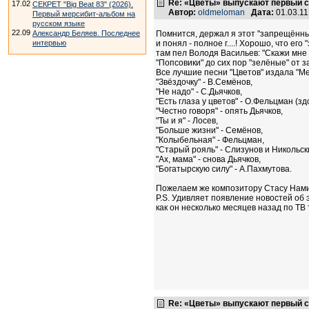
Re: «Цветы» выпускают первый с
17.02
СЕКРЕТ "Big Beat 83" (2026).
Автор:
oldmeloman
Дата:
01.03.1
Первый мерсибит-альбом на
русском языке
22.09
Александр Беляев. Последнее
Помнится, держал я этот "запрещённы
интервью
и понял - полное г....! Хорошо, что ег
там пел Володя Васильев: "Скажи мне да
"Попсовики" до сих пор "зелёные" от з
Все лучшие песни "Цветов" издала "Мел
"Звёздочку" - В.Семёнов,
"Не надо" - С.Дьячков,
"Есть глаза у цветов" - О.Фельцман (зд
"Честно говоря" - опять Дьячков,
"Ты и я" - Лосев,
"Больше жизни" - Семёнов,
"Колыбельная" - Фельцман,
"Старый рояль" - Слизунов и Никольск
"Ах, мама" - снова Дьячков,
"Богатырскую силу" - А.Пахмутова.
Пожелаем же композитору Стасу Нами
Р.S. Удивляет появление новостей об 
как он несколько месяцев назад по ТВ
Re: «Цветы» выпускают первый с