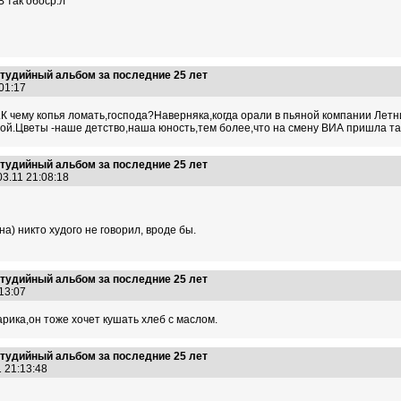
В так обоср.л
тудийный альбом за последние 25 лет
:01:17
.К чему копья ломать,господа?Наверняка,когда орали в пьяной компании Летн
й.Цветы -наше детство,наша юность,тем более,что на смену ВИА пришла така
тудийный альбом за последние 25 лет
03.11 21:08:18
а) никто худого не говорил, вроде бы.
тудийный альбом за последние 25 лет
:13:07
рика,он тоже хочет кушать хлеб с маслом.
тудийный альбом за последние 25 лет
1 21:13:48