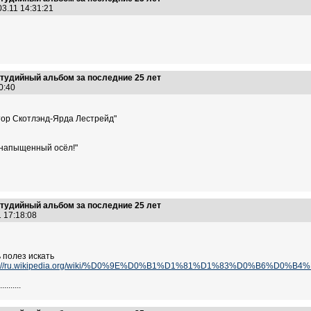
03.11 14:31:21
тудийный альбом за последние 25 лет
00:40
тор Скотлэнд-Ярда Лестрейд"
 напыщенный осёл!"
тудийный альбом за последние 25 лет
1 17:18:08
 полез искать
p://ru.wikipedia.org/wiki/%D0%9E%D0%B1%D1%81%D1%83%D0%B6%D0%
......