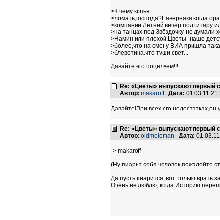
>К чему копья
>ломать,господа?Наверняка,когда ора
>компании Летний вечер под гитару и
>на танцах под Звёздочку-не думали 
>Намин или плохой.Цветы -наше детс
>более,что на смену ВИА пришла так
>блевотина,что туши свет...
Давайте его поцелуем!!!
Re: «Цветы» выпускают первый с
Автор:
makaroff
Дата:
01.03.11 21
Давайте!При всех его недостатках,он 
Re: «Цветы» выпускают первый с
Автор:
oldmeloman
Дата:
01.03.1
-> makaroff
(Ну пиарит себя человек,пожалейте ст
Да пусть пиарится, вот только врать з
Очень не люблю, когда Историю переп