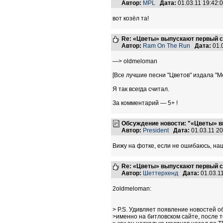
Автор:
MPL
Дата:
01.03.11 19:42
вот козёл та!
Re: «Цветы» выпускают первый с
Автор:
Ram On The Run
Дата:
01.
—> oldmeloman
[Все лучшие песни "Цветов" издала "Ме
Я так всегда считал.
За комментарий — 5+ !
Обсуждение новости: "«Цветы» в
Автор:
President
Дата:
01.03.11 2
Вижу на фотке, если не ошибаюсь, на
Re: «Цветы» выпускают первый с
Автор:
Шеттерхенд
Дата:
01.03.1
2oldmeloman:
> Р.S. Удивляет появление новостей о
>именно на битловском сайте, после т