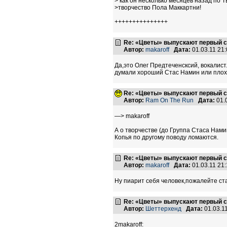
> как он несколько месяцев назад по Т
>творчество Пола Маккартни!
+++++++++++++++
Re: «Цветы» выпускают первый с
Автор:
makaroff
Дата:
01.03.11 21
Да,это Олег Предтеченсксий, вокалист
думали хороший Стас Намин или плохо
Re: «Цветы» выпускают первый с
Автор:
Ram On The Run
Дата:
01.
—> makaroff
А о творчестве (до Группа Стаса Намин
Копья по другому поводу ломаются.
Re: «Цветы» выпускают первый с
Автор:
makaroff
Дата:
01.03.11 21
Ну пиарит себя человек,пожалейте ста
Re: «Цветы» выпускают первый с
Автор:
Шеттерхенд
Дата:
01.03.1
2makaroff: