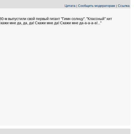
Цитата
Сообщить модераторам
Ссылка
|
|
1980-м выпустили свой первый гигант "Гимн солнцу". "Классный" хит
ажи мне да, да, да! Скажи мне да! Скажи мне да-а-а-а-а!..."