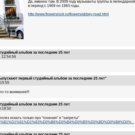
Да, именно там. В 2009 году музыканты группы в легендарно
в период с 1969 по 1983 годы.
http://www.flowersrock.ru/flowers/abbey-road.html
тудийный альбом за последние 25 лет
1 12:54:56
ыпускают первый студийный альбом за последние 25 лет"
4:15:55
го-то внимания!!!
тудийный альбом за последние 25 лет
14:18:50
олез искать только про "гонения" и "запреты"
%D0%9E%D0%B1%D1%81%D1%83%D0%B6%D0%B4%D0%B5%D0%BD%D0%B8%D0%...
тудийный альбом за последние 25 лет