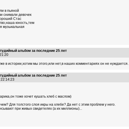
ли в пьяной
ли снимали девочек
хороший Стас
тво,наша юность,тем
ая музыкальная
тудийный альбом за последние 25 лет
:21:20
уже в истории,хотим мы этого,или нет,в наших комментариях он не нуждается.
тудийный альбом за последние 25 лет
1 22:14:23
арика,он тоже хочет кушать хлеб с маслом)
ачем? Для толстого слоя икры на хлебе? Да нет с этим проблем у него.
исывают при живых свидетелях (а их миллионы)...