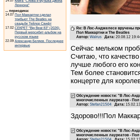
14.07
Книга "Слова и музыка Джона
Леннона"
... периодика:
14.07
Пол Маккартни сделал
трибьют The Beatles на
свадьбе Тейлор Свифт
17.02
СЕКРЕТ "Big Beat 83" (2026).
Re: В Лос-Анджелесе вручены пр
Первый мерсибит-альбом на
Пол Маккартни и The Beatles
русском языке
Автор:
Walrus
Дата:
20.08.12 19:
22.09
Александр Беляев. Последнее
интервью
Сейчас мельком пробе
Считаю, что качество
лучше любого его кон
Тем более становитс
концерте для короле
Обсуждение новости: "В Лос-Анд
многочисленных лауреатов - Пол 
Автор:
Stefan21504
Дата:
15.02.1
Здорово!!!Пол Маккарт
Обсуждение новости: "В Лос-Анд
многочисленных лауреатов - Пол 
Автор:
Stefan21504
Дата:
15.02.1