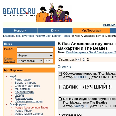
10.10. Мо
Новости
Книги
Мр.Поустман
Главная
/
Мр.Поустман
/
Форум Lost Lennon Tapes
/ В Лос-Анджелесе вручены преми
В Лос-Анджелесе вручены 
Поиск
Маккартни и The Beatles
Искать:
Тема:
Пол Маккартни - Good Evening New Yo
Советы
Страницы: [
<<
]
1
|
2
Vox populi
Ответить
Мр. Поустман
Обсуждение новости: "Пол Макка
Клуб
Автор:
PURPLE
Дата:
17.02.11 1
Регистрация
Выслать пароль
Павлик - ЛУЧШИЙ!!!
Список участников
Мы помним
Клубная карта
Города
Дни рождения
Re: В Лос-Анджелесе вручены пр
Юбилеи регистрации
Пол Маккартни и The Beatles
Все форумы
Автор:
Valeriy_K
Дата:
17.02.11 1
Форум Lost Lennon Tapes
Форум Photo
Форум Music General
Отлично!