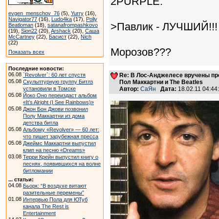
2PURPLE:
evgen_menschov_76
(5),
Yurry
(16),
Navigator77
(16),
Ludo4ka
(17),
Polly
>Павлик - ЛУЧШИЙ!!!
Beatloman
(18),
satanafrompashkovo
(19),
Sion22
(20),
Arshack
(20),
Саша
McCartney
(22),
Басист
(22),
Nich
(22)
Морозов???
Показать всех
Последние новости:
06.08
`Revolver`: 60 лет спустя
Re: В Лос-Анджелесе вручены пр
05.08
Скульптурную группу Битлз
Пол Маккартни и The Beatles
установили в Томске
Автор:
СаЯн
Дата:
18.02.11 04:4
05.08
Йоко Оно переиздаст альбом
«It’s Alright (I See Rainbows)»
05.08
Джон Бон Джови позвонил
Полу Маккартни из дома
детства битла
05.08
Альбому «Revolver» — 60 лет:
что пишет зарубежная пресса
05.08
Джеймс Маккартни выпустил
клип на песню «Dreams»
03.08
Терри Крейн выпустил книгу о
песнях, появившихся на волне
битломании
... статьи:
04.08
Бьорк: “В воздухе витают
разительные перемены”
01.08
Интервью Пола для ЮТуб
канала The Rest is
Entertainment