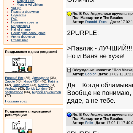
Форум Club
Форум Ad Libitum
Чат (0)
Правила форумов
Re: В Лос-Анджелесе вручены пр
Подкасты
Пол Маккартни и The Beatles
FAQ
Автор:
Donald_Duck
Дата:
17.02.
Полезные советы
Модераторы
Hall of shame
2PURPLE:
Последние сообщения
Архив форумов
Статистика
>Павлик - ЛУЧШИЙ!!!
Поздравляем с днем рождения!
Но и Ваня не хуже!
Обсуждение новости: "Пол Макка
Автор:
Bobjor
Дата:
17.02.11 16:
Евгений Бик
(35),
Димедролл
(36),
Zapple
(40),
Игорь7354
(40),
Katrina
Да... Когда обламыва
(42),
Rory Storm
(43),
AlexYar
(61),
Arshack
(63),
Borick London
(65),
Вообще не понимаю, к
stjohnswood
(66),
Андрей Хрисанфов
(77)
дяде, а не тебе.
Показать всех
Поздравляем с годовщиной
Re: В Лос-Анджелесе вручены пр
регистрации!
Пол Маккартни и The Beatles
Автор:
Felix
Дата:
17.02.11 17:40