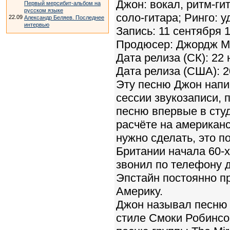
Джон: вокал, ритм-гит
Первый мерсибит-альбом на
русском языке
соло-гитара; Ринго: 
22.09
Александр Беляев. Последнее
интервью
Запись: 11 сентября 1
Продюсер: Джордж Ма
Дата релиза (СК): 22
Дата релиза (США): 
Эту песню Джон напи
сессии звукозаписи,
песню впервые в студ
расчёте на американс
нужно сделать, это п
Британии начала 60-х
звонил по телефону 
Эпстайн постоянно п
Америку.
Джон называл песню 
стиле Смоки Робинсо