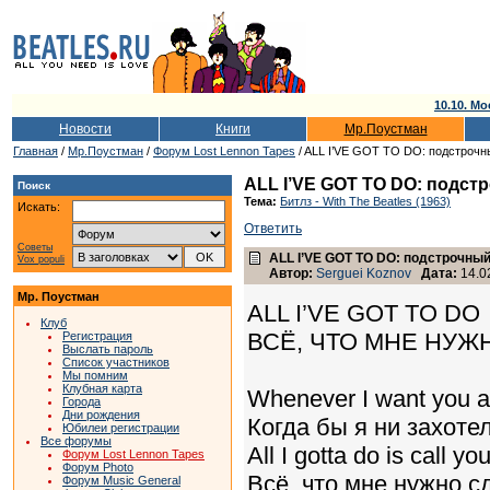
10.10. Мо
Новости
Книги
Мр.Поустман
Главная
/
Мр.Поустман
/
Форум Lost Lennon Tapes
/ ALL I’VE GOT TO DO: подстрочн
ALL I’VE GOT TO DO: подст
Поиск
Тема:
Битлз - With The Beatles (1963)
Искать:
Ответить
Советы
ALL I’VE GOT TO DO: подстрочны
Vox populi
Автор:
Serguei Koznov
Дата:
14.02
Мр. Поустман
ALL I’VE GOT TO DO
Клуб
ВСЁ, ЧТО МНЕ НУЖ
Регистрация
Выслать пароль
Список участников
Мы помним
Клубная карта
Whenever I want you a
Города
Дни рождения
Когда бы я ни захотел
Юбилеи регистрации
Все форумы
All I gotta do is call y
Форум Lost Lennon Tapes
Форум Photo
Всё, что мне нужно сд
Форум Music General