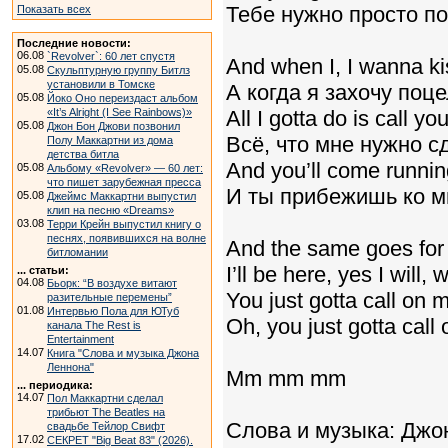
Тебе нужно просто по
Показать всех
Последние новости:
06.08
`Revolver`: 60 лет спустя
And when I, I wanna ki
05.08
Скульптурную группу Битлз
установили в Томске
А когда я захочу поц
05.08
Йоко Оно переиздаст альбом
«It’s Alright (I See Rainbows)»
All I gotta do is call y
05.08
Джон Бон Джови позвонил
Всё, что мне нужно сд
Полу Маккартни из дома
детства битла
And you’ll come running
05.08
Альбому «Revolver» — 60 лет:
что пишет зарубежная пресса
И ты прибежишь ко мн
05.08
Джеймс Маккартни выпустил
клип на песню «Dreams»
03.08
Терри Крейн выпустил книгу о
песнях, появившихся на волне
And the same goes for
битломании
I’ll be here, yes I will,
... статьи:
04.08
Бьорк: “В воздухе витают
You just gotta call on 
разительные перемены”
01.08
Интервью Пола для ЮТуб
Oh, you just gotta call
канала The Rest is
Entertainment
14.07
Книга "Слова и музыка Джона
Леннона"
Mm mm mm
... периодика:
14.07
Пол Маккартни сделал
трибьют The Beatles на
Слова и музыка: Джо
свадьбе Тейлор Свифт
17.02
СЕКРЕТ "Big Beat 83" (2026).