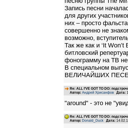
песню группы The Mir
Запись песни началас
для других участнико
них – просто фальста
совершенно не знако
возможно, вступитель
Так же как и ‘It Won’t 
битловский репертуа
фонограмму на ТВ не 
В специальном выпус
ВЕЛИЧАЙШИХ ПЕСЕН» ‘
Re: ALL I’VE GOT TO DO: подстро
Автор:
Андрей Хрисанфов
Дата:
1
"around" - это не "уви
Re: ALL I’VE GOT TO DO: подстро
Автор:
Donald_Duck
Дата:
14.02.