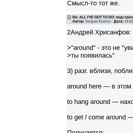
Смысл-то тот же.
Re: ALL I’VE GOT TO DO: подстро
Автор:
Serguei Koznov
Дата:
14.0
2Андрей Хрисанфов:
>"around" - это не "ув
>ты появилась"
3) разг. вблизи, побл
around here — в этом
to hang around — нах
to get / come around
Получается: