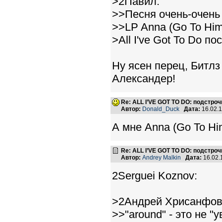
>2Павил:
>>Песня очень-очень
>>LP Anna (Go To Hi
>All I've Got To Do по
Ну ясен перец, Битлз
Александер!
Re: ALL I’VE GOT TO DO: подстро
Автор:
Donald_Duck
Дата:
16.02.
А мне Anna (Go To H
Re: ALL I’VE GOT TO DO: подстро
Автор:
Andrey Malkin
Дата:
16.02.
2Serguei Koznov:
>2Андрей Хрисанфов
>>"around" - это не "у