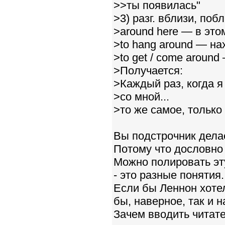
>>ты появилась"
>3) разг. вблизи, поб
>around here — в это
>to hang around — на
>to get / come aroun
>Получается:
>Каждый раз, когда я
>со мной...
>то же самое, только
Вы подстрочник дела
Потому что дословно 
Можно полировать эту
- это разные понятия.
Если бы Леннон хотел
бы, наверное, так и 
Зачем вводить читат