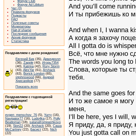
Форум Club
And you’ll come running
Форум Ad Libitum
Чат (0)
Правила форумов
И ты прибежишь ко мн
Подкасты
FAQ
Полезные советы
Модераторы
And when I, I wanna ki
Hall of shame
Последние сообщения
А когда я захочу поц
Архив форумов
Статистика
All I gotta do is whispe
Всё, что мне нужно с
Поздравляем с днем рождения!
Евгений Бик
(35),
Димедролл
The words you long to h
(36),
Zapple
(40),
Игорь7354
(40),
Katrina
(42),
Rory Storm
Слова, которые ты с
(43),
AlexYar
(61),
Arshack
(63),
Borick London
(65),
тебя.
stjohnswood
(66),
Андрей
Хрисанфов
(77)
Показать всех
And the same goes for
Поздравляем с годовщиной
И то же самое я могу 
регистрации!
меня,
evgen_menschov_76
(5),
Yurry
(16),
I’ll be here, yes I will,
Navigator77
(16),
Ludo4ka
(17),
Polly
Beatloman
(18),
satanafrompashkovo
Я приду, да, я приду,
(19),
Sion22
(20),
Arshack
(20),
Саша
McCartney
(22),
Басист
(22),
Nich
You just gotta call on 
(22)