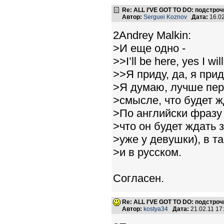
Re: ALL I’VE GOT TO DO: подстро
Автор:
Serguei Koznov
Дата:
16.0
2Andrey Malkin:
>И еще одно -
>>I’ll be here, yes I wi
>>Я приду, да, я прид
>Я думаю, лучше пере
>смысле, что будет ж
>По английски фразу
>что он будет ждать з
>уже у девушки), в т
>и в русском.
Согласен.
Re: ALL I'VE GOT TO DO: подстро
Автор:
kostya34
Дата:
21.02.11 1