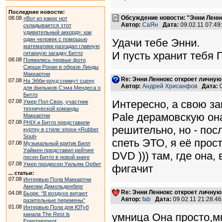
Последние новости:
Обсуждение новости: "Энни Ленн
08.08
«Вот из каких нот
Автор:
СаЯн
Дата:
09.02.11 07:4
складывается этот
удивительный аккорд»: как
один человек с помощью
Удачи тебе Энни.
математики разгадал главную
И пусть хранит тебя 
гитарную загадку Битлз
08.08
Появились первые фото
Сирши Ронан в образе Линды
Маккартни
Re: Энни Леннокс откроет личную
07.08
На Эбби-роуд снимут сцену
Автор:
Андрей Хрисанфов
Дата:
0
для фильмов Сэма Мендеса о
Битлз
07.08
Интересно, а свою за
Умер Пол Свон, участник
технической команды
Pale дерамовскую она
Маккартни
07.08
PHIX и Битлз представили
решительно, но - пос
куртку в стиле эпохи «Rubber
Soul»
спеть ЭТО, я её прос
07.08
Музыкальный критик Билл
Уаймен представил рейтинг
DVD ))) там, где она
песен Битлз в новой книге
07.08
Умер продюсер Уильям Орбит
фигачит
... статьи:
07.08
Интервью Пола Маккартни
Амелии Димольденберг
Re: Энни Леннокс откроет личную
04.08
Бьорк: “В воздухе витают
Автор:
fab
Дата:
09.02.11 21:28:
разительные перемены”
01.08
Интервью Пола для ЮТуб
канала The Rest is
умница Она просто,м
Entertainment