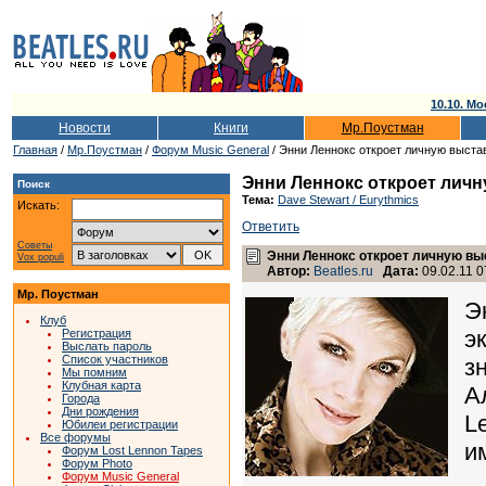
10.10. Мо
Новости
Книги
Мр.Поустман
Главная
/
Мр.Поустман
/
Форум Music General
/ Энни Леннокс откроет личную выста
Энни Леннокс откроет личн
Поиск
Тема:
Dave Stewart / Eurythmics
Искать:
Ответить
Советы
Энни Леннокс откроет личную вы
Vox populi
Автор:
Beatles.ru
Дата:
09.02.11 0
Мр. Поустман
Э
Клуб
э
Регистрация
Выслать пароль
Список участников
з
Мы помним
Клубная карта
А
Города
Дни рождения
L
Юбилеи регистрации
Все форумы
и
Форум Lost Lennon Tapes
Форум Photo
Форум Music General