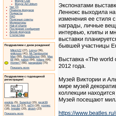
Форум Club
Экспонатами выставк
Форум Ad Libitum
Чат (0)
Правила форумов
Леннокс выходила на
Подкасты
FAQ
изменения ее стиля с
Полезные советы
Модераторы
награды, личные вещ
Hall of shame
Последние сообщения
интервью, клипы и мн
Архив форумов
Статистика
выставки планируетс
бывшей участницы Eu
Поздравляем с днем рождения!
Mikich22
(27),
Lesya
(36),
gniknuss
(41),
Mr.Tambourine
Man
(50),
Rick&Backer
(50),
Max
Выставка «The world 
66
(60),
nabon
(64),
nolans
(64),
monter7
(66),
ganapataja
(75)
2012 года.
Показать всех
Поздравляем с годовщиной
Музей Виктории и Ал
регистрации!
мире музей декоратив
коллекции находится
Музей посещают мил
egoktis
(5),
Superkot
(15),
igrok99
(16),
Igor 63
(17),
od74
(18),
уоллес
(18),
Impaler
(20),
akash
(23)
https://www.beatles.
Показать всех