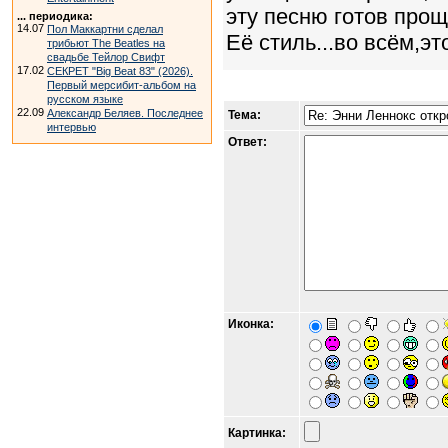
эту песню готов прощ
... периодика:
14.07
Пол Маккартни сделал
Её стиль...во всём,эт
трибьют The Beatles на
свадьбе Тейлор Свифт
17.02
СЕКРЕТ "Big Beat 83" (2026).
Первый мерсибит-альбом на
русском языке
22.09
Александр Беляев. Последнее
Тема:
интервью
Ответ:
Иконка:
Картинка: