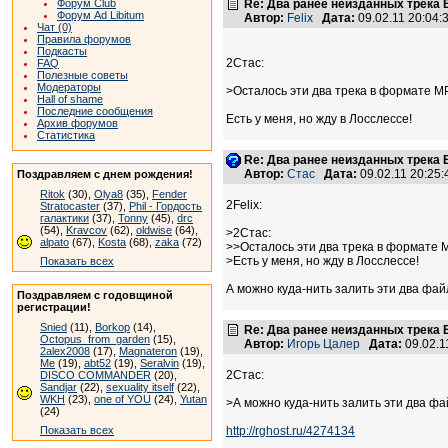
Форум Club
Re: Два ранее неизданных трека B
Форум Ad Libitum
Автор:
Felix
Дата:
09.02.11 20:04
Чат (0)
Правила форумов
Подкасты
2Стас:
FAQ
Полезные советы
Модераторы
>Осталось эти два трека в формате МР
Hall of shame
Последние сообщения
Есть у меня, но жду в Лосслессе!
Архив форумов
Статистика
Re: Два ранее неизданных трека B
Автор:
Стас
Дата:
09.02.11 20:25
Поздравляем с днем рождения!
Ritok
(30),
Olya8
(35),
Fender
2Felix:
Stratocaster
(37),
Phil - Гордость
галактики
(37),
Tonny
(45),
drc
(54),
Kravcov
(62),
oldwise
(64),
>2Стас:
alpato
(67),
Kosta
(68),
zaka
(72)
>>Осталось эти два трека в формате М
>Есть у меня, но жду в Лосслессе!
Показать всех
А можно куда-нить залить эти два фа
Поздравляем с годовщиной
регистрации!
Snied
(11),
Borkop
(14),
Re: Два ранее неизданных трека B
Octopus_from_garden
(15),
Автор:
Игорь Цалер
Дата:
09.02.1
2alex2008
(17),
Magnateron
(19),
Me
(19),
abt52
(19),
Seralvin
(19),
2Стас:
DISCO COMMANDER
(20),
Sandjar
(22),
sexuality itself
(22),
WKH
(23),
one of YOU
(24),
Yutan
>А можно куда-нить залить эти два ф
(24)
Показать всех
http://rghost.ru/4274134