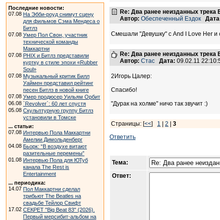
Последние новости:
Re: Два ранее неизданных трека B
07.08
На Эбби-роуд снимут сцену
Автор:
Обеспеченный Ездок
Дата
для фильмов Сэма Мендеса о
Битлз
Смешали "Девушку" с And I Love Her и 
07.08
Умер Пол Свон, участник
технической команды
Маккартни
Re: Два ранее неизданных трека B
07.08
PHIX и Битлз представили
Автор:
Стас
Дата:
09.02.11 22:10
куртку в стиле эпохи «Rubber
Soul»
07.08
2Игорь Цалер:
Музыкальный критик Билл
Уаймен представил рейтинг
Спасибо!
песен Битлз в новой книге
07.08
Умер продюсер Уильям Орбит
06.08
"Дурак на холме" ничо так звучит :)
`Revolver`: 60 лет спустя
05.08
Скульптурную группу Битлз
установили в Томске
Страницы: [
<<
]
1
|
2
|
3
... статьи:
07.08
Интервью Пола Маккартни
Ответить
Амелии Димольденберг
04.08
Бьорк: “В воздухе витают
разительные перемены”
01.08
Интервью Пола для ЮТуб
Тема:
канала The Rest is
Entertainment
Ответ:
... периодика:
14.07
Пол Маккартни сделал
трибьют The Beatles на
свадьбе Тейлор Свифт
17.02
СЕКРЕТ "Big Beat 83" (2026).
Первый мерсибит-альбом на