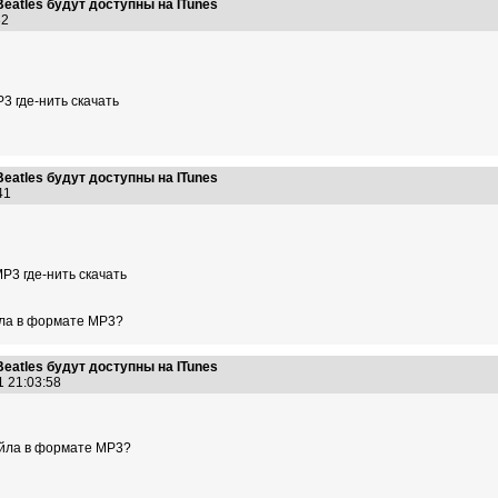
eatles будут доступны на ITunes
:32
3 где-нить скачать
eatles будут доступны на ITunes
:41
Р3 где-нить скачать
йла в формате МР3?
eatles будут доступны на ITunes
1 21:03:58
айла в формате МР3?