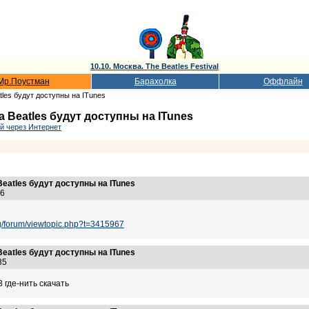
10.10. Москва. The Beatles Festival
Мр.Поустман
Барахолка
Оффлайн
tles будут доступны на ITunes
 Beatles будут доступны на ITunes
й через Интернет
eatles будут доступны на ITunes
:56
org/forum/viewtopic.php?t=3415967
eatles будут доступны на ITunes
:35
 где-нить скачать