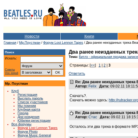
Новости
Книги
Главная
/
Мр.Поустман
/
Форум Lost Lennon Tapes
/ Два ранее неизданных трека Bea
Два ранее неизданных трека
Поиск
Тема:
Битлз - официальная продажа записе
Искать:
Страницы: [
<<
]
1
|
2
|
3
Советы
Vox populi
Ответить
Re: Два ранее неизданных трека B
Мр. Поустман
Автор:
Felix
Дата:
09.02.11 18:11
Клуб
Регистрация
Скачать?.
Выслать пароль
Скачать можно здесь:
http://rutracker.
Список участников
Мы помним
Клубная карта
Re: Два ранее неизданных трека B
Города
Дни рождения
Автор:
Стас
Дата:
09.02.11 18:15
Юбилеи регистрации
Все форумы
Осталось эти два трека в формате МР3
Форум Lost Lennon Tapes
Форум Photo
Форум Music General