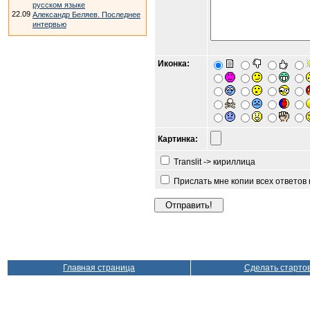
русском языке
22.09
Александр Беляев. Последнее
интервью
Иконка:
Картинка:
Translit -> кириллица
Прислать мне копии всех ответов
Главная страница
Сделать старто