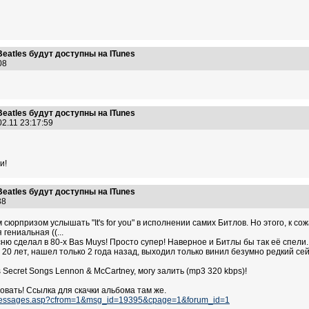
eatles будут доступны на ITunes
:08
eatles будут доступны на ITunes
02.11 23:17:59
и!
eatles будут доступны на ITunes
:38
рпризом услышать "It's for you" в исполнении самих Битлов. Но этого, к сожа
 гениальная ((...
ню сделал в 80-х Bas Muys! Просто супер! Наверное и Битлы бы так её спели..
 20 лет, нашел только 2 года назад, выходил только винил безумно редкий сей
Secret Songs Lennon & McCartney, могу залить (mp3 320 kbps)!
овать! Ссылка для скачки альбома там же.
m_messages.asp?cfrom=1&msg_id=19395&cpage=1&forum_id=1