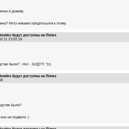
Лично я доживу.
вина? Нету никаких предпосылок к этому.
eatles будут доступны на ITunes
02.11 23:02:16
тве были? - Нет. - БУДУТ!.."(с)
eatles будут доступны на ITunes
:56
водстве были?
оно не подвело :)