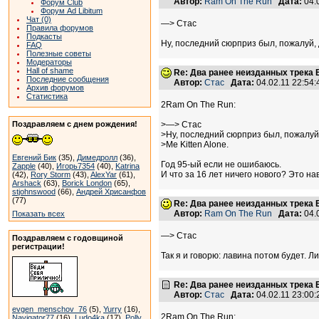
Автор:
Ram On The Run
Дата:
04.
Форум Club
Форум Ad Libitum
Чат (0)
—> Стас
Правила форумов
Подкасты
Ну, последний сюрприз был, пожалуй, д
FAQ
Полезные советы
Модераторы
Hall of shame
Re: Два ранее неизданных трека B
Последние сообщения
Автор:
Стас
Дата:
04.02.11 22:54
Архив форумов
Статистика
2Ram On The Run:
Поздравляем с днем рождения!
>—> Стас
>Ну, последний сюрприз был, пожалуй,
>Me Kitten Alone.
Евгений Бик
(35),
Димедролл
(36),
Год 95-ый если не ошибаюсь.
Zapple
(40),
Игорь7354
(40),
Katrina
И что за 16 лет ничего нового? Это на
(42),
Rory Storm
(43),
AlexYar
(61),
Arshack
(63),
Borick London
(65),
stjohnswood
(66),
Андрей Хрисанфов
(77)
Re: Два ранее неизданных трека B
Автор:
Ram On The Run
Дата:
04.
Показать всех
—> Стас
Поздравляем с годовщиной
регистрации!
Так я и говорю: лавина потом будет. Ли
Re: Два ранее неизданных трека B
Автор:
Стас
Дата:
04.02.11 23:00
evgen_menschov_76
(5),
Yurry
(16),
2Ram On The Run:
Navigator77
(16),
Ludo4ka
(17),
Polly