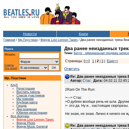
Новости
Книги
Главная
/
Мр.Поустман
/
Форум Lost Lennon Tapes
/ Два ранее неизданных трека Bea
Два ранее неизданных трека
Поиск
Тема:
Битлз - официальная продажа записе
Искать:
Страницы: [
<<
]
1
|
2
|
3
|
Еще>>
Советы
Vox populi
Ответить
Re: Два ранее неизданных трека B
Мр. Поустман
Автор:
Стас
Дата:
04.02.11 22:45
Клуб
Регистрация
2Ram On The Run:
Выслать пароль
Список участников
>—> Стас
Мы помним
>О дублях вообще речь не шла. Други
Клубная карта
>- это да. Ну и... настоящие сюрпризы.
Города
Дни рождения
Юбилеи регистрации
Не знаю, не знаю. Лично я ничего не 
Все форумы
Форум Lost Lennon Tapes
Форум Photo
Re: Два ранее неизданных трека B
Форум Music General