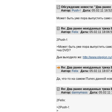
Обсуждение новости: "Два ранее 
Автор:
Push-!
Дата:
05.02.11 16:
Может быть уже пора выпустить само 
Re: Два ранее неизданных трека B
Автор:
Felix
Дата:
05.02.11 18:06
2Push-!:
>Может быть уже пора выпустить само
>на DVD?
Дык выходило же:
http://www.plegion.
Re: Два ранее неизданных трека B
Автор:
Felix
Дата:
05.02.11 18:07
Да, что-то на самом ITunes данной но
Re: Два ранее неизданных трека B
Автор:
dannymass
Дата:
05.02.11
2Felix:
>2Push-!:
>