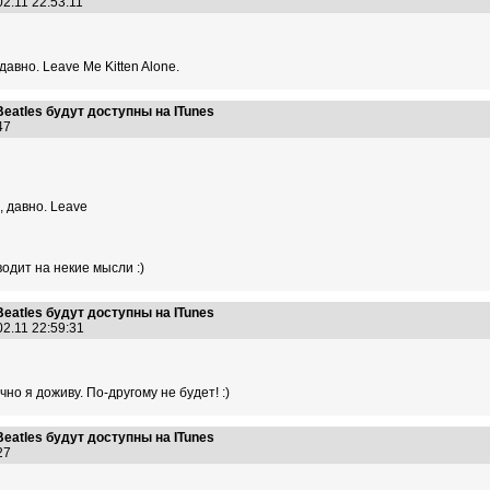
02.11 22:53:11
авно. Leave Me Kitten Alone.
eatles будут доступны на ITunes
:47
 давно. Leave
водит на некие мысли :)
eatles будут доступны на ITunes
02.11 22:59:31
чно я доживу. По-другому не будет! :)
eatles будут доступны на ITunes
:27