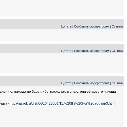
Цитата
Сообщить модераторам
Ссылка
|
|
Цитата
Сообщить модераторам
Ссылка
|
|
Цитата
Сообщить модераторам
Ссылка
|
|
лению, никогда не будет, ибо, насколько я знаю, они её вместе никогда
.
час) -
http://narod.ru/disk/5016423001/11.%20It's%20For%20You.mp3.html