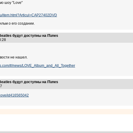
мо шоу "Love"
.ru/item.html?Articul=CAP27402DVD
льм о его создании.
eatles будут доступны на ITunes
23:28
овости не нашел.
tles.com/#/news/LOVE_Album_and_All_Together
eatles будут доступны на ITunes
:27
m/love/id416565042