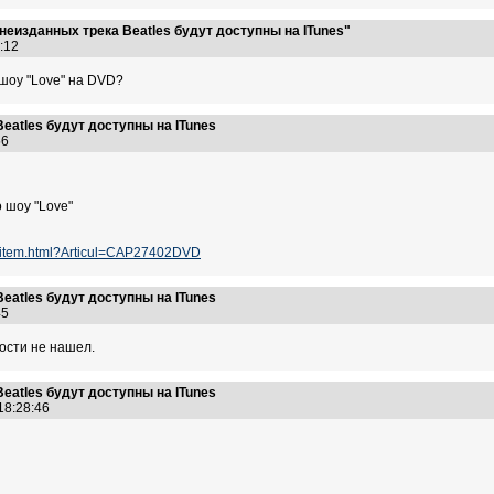
неизданных трека Beatles будут доступны на ITunes"
52:12
шоу "Love" на DVD?
eatles будут доступны на ITunes
:56
 шоу "Love"
ru/item.html?Articul=CAP27402DVD
eatles будут доступны на ITunes
:45
вости не нашел.
eatles будут доступны на ITunes
 18:28:46