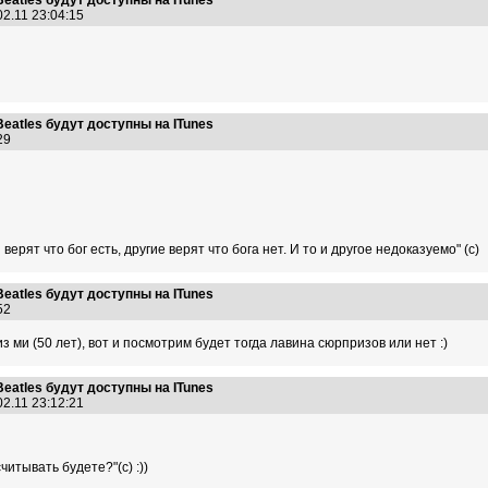
eatles будут доступны на ITunes
02.11 23:04:15
eatles будут доступны на ITunes
:29
верят что бог есть, другие верят что бога нет. И то и другое недоказуемо" (с)
eatles будут доступны на ITunes
:52
з ми (50 лет), вот и посмотрим будет тогда лавина сюрпризов или нет :)
eatles будут доступны на ITunes
02.11 23:12:21
читывать будете?"(с) :))