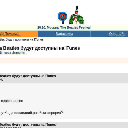
10.10. Москва. The Beatles Festival
Мр.Поустман
Барахолка
Оффлайн
tles будут доступны на ITunes
 Beatles будут доступны на ITunes
й через Интернет
eatles будут доступны на ITunes
:26
е версии песен
жду. Когда последний раз был сюрприз?
eatles будут доступны на ITunes