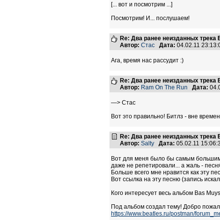
[... вот и посмотрим ...]
Посмотрим! И... послушаем!
Re: Два ранее неизданных трека B
Автор:
Стас
Дата:
04.02.11 23:13
Ага, время нас рассудит :)
Re: Два ранее неизданных трека B
Автор:
Ram On The Run
Дата:
04.
—> Стас
Вот это правильно! Битлз - вне времен
Re: Два ранее неизданных трека B
Автор:
Salty
Дата:
05.02.11 15:06
Вот для меня было бы самым большим сю
даже не репетировали... а жаль - песня
Больше всего мне нравится как эту пес
Вот ссылка на эту песню (запись искал
Кого интересует весь альбом Bas Muys 
Под альбом создал тему! Добро пожал
https://www.beatles.ru/postman/foru