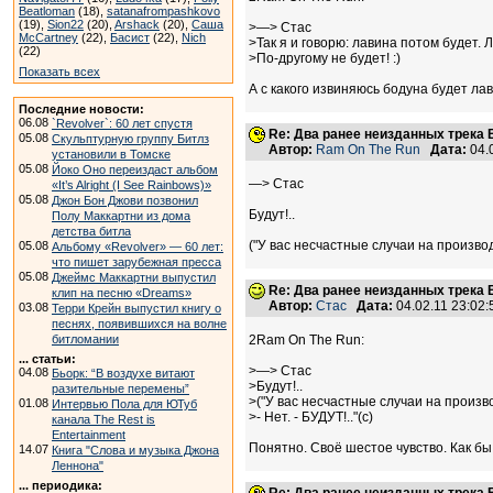
Beatloman
(18),
satanafrompashkovo
(19),
Sion22
(20),
Arshack
(20),
Саша
>—> Стас
McCartney
(22),
Басист
(22),
Nich
>Так я и говорю: лавина потом будет. 
(22)
>По-другому не будет! :)
Показать всех
А с какого извиняюсь бодуна будет ла
Последние новости:
06.08
`Revolver`: 60 лет спустя
Re: Два ранее неизданных трека B
05.08
Скульптурную группу Битлз
Автор:
Ram On The Run
Дата:
04.
установили в Томске
05.08
Йоко Оно переиздаст альбом
—> Стас
«It’s Alright (I See Rainbows)»
05.08
Джон Бон Джови позвонил
Будут!..
Полу Маккартни из дома
детства битла
("У вас несчастные случаи на производс
05.08
Альбому «Revolver» — 60 лет:
что пишет зарубежная пресса
05.08
Джеймс Маккартни выпустил
Re: Два ранее неизданных трека B
клип на песню «Dreams»
Автор:
Стас
Дата:
04.02.11 23:02
03.08
Терри Крейн выпустил книгу о
песнях, появившихся на волне
битломании
2Ram On The Run:
... статьи:
>—> Стас
04.08
Бьорк: “В воздухе витают
>Будут!..
разительные перемены”
>("У вас несчастные случаи на произ
01.08
Интервью Пола для ЮТуб
>- Нет. - БУДУТ!.."(с)
канала The Rest is
Entertainment
Понятно. Своё шестое чувство. Как бы 
14.07
Книга "Слова и музыка Джона
Леннона"
... периодика: