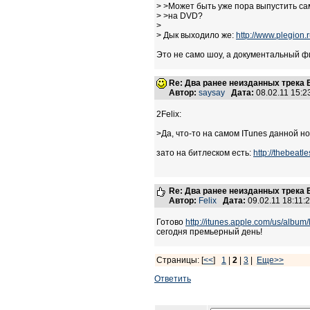
> >Может быть уже пора выпустить са
> >на DVD?
>
> Дык выходило же:
http://www.plegion
Это не само шоу, а документальный фи
Re: Два ранее неизданных трека B
Автор:
saysay
Дата:
08.02.11 15:
2Felix:
>Да, что-то на самом ITunes данной н
зато на битлеском есть:
http://thebea
Re: Два ранее неизданных трека B
Автор:
Felix
Дата:
09.02.11 18:11
Готово
http://itunes.apple.com/us/albu
сегодня премьерный день!
Страницы: [
<<
]
1
|
2
|
3
|
Еще>>
Ответить