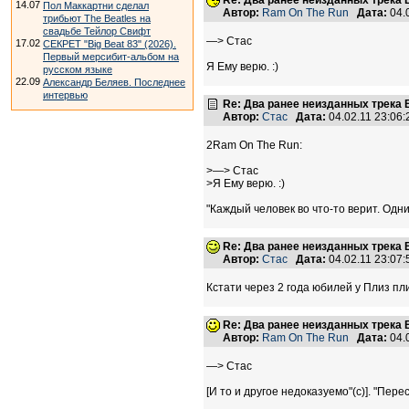
Re: Два ранее неизданных трека B
14.07
Пол Маккартни сделал
Автор:
Ram On The Run
Дата:
04.
трибьют The Beatles на
свадьбе Тейлор Свифт
—> Стас
17.02
СЕКРЕТ "Big Beat 83" (2026).
Первый мерсибит-альбом на
Я Ему верю. :)
русском языке
22.09
Александр Беляев. Последнее
интервью
Re: Два ранее неизданных трека B
Автор:
Стас
Дата:
04.02.11 23:06
2Ram On The Run:
>—> Стас
>Я Ему верю. :)
"Каждый человек во что-то верит. Одни 
Re: Два ранее неизданных трека B
Автор:
Стас
Дата:
04.02.11 23:07
Кстати через 2 года юбилей у Плиз пли
Re: Два ранее неизданных трека B
Автор:
Ram On The Run
Дата:
04.
—> Стас
[И то и другое недоказуемо"(с)]. "Перес